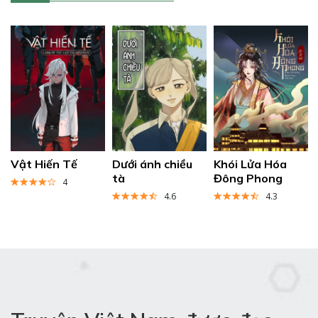
Vật Hiến Tế
Dưới ánh chiều
Khói Lửa Hóa
tà
Đông Phong
4
4.6
4.3