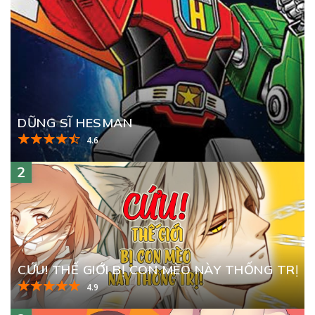
DŨNG SĨ HESMAN
4.6
2
CỨU! THẾ GIỚI BỊ CON MÈO NÀY THỐNG TRỊ
4.9