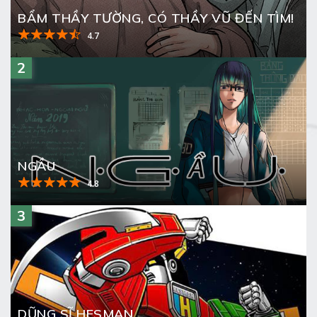
BẨM THẦY TƯỜNG, CÓ THẦY VŨ ĐẾN TÌM!
4.7
2
NGẦU
4.8
3
DŨNG SĨ HESMAN