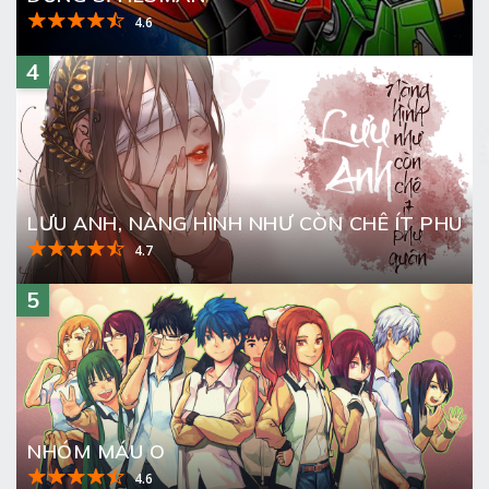
4.6
4
LƯU ANH, NÀNG HÌNH NHƯ CÒN CHÊ ÍT PHU Q
4.7
5
NHÓM MÁU O
4.6