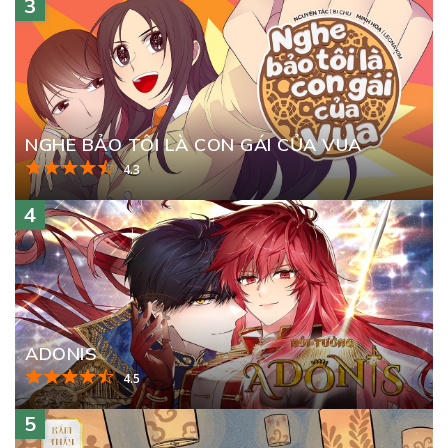
3
NGHE BẢO TÔI LÀ CON GÁI CỦA VUA
4.3
4
ADONIS
4.5
5