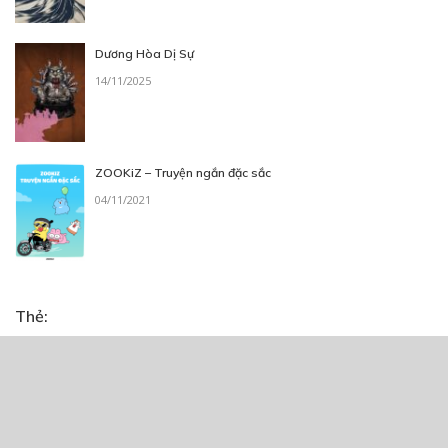
Dương Hòa Dị Sự
14/11/2025
ZOOKiZ – Truyện ngắn đặc sắc
04/11/2021
Thẻ:
action
,
giả tưởng
,
Hài Hước
,
hành động
,
Truyện dài
,
truyện Việt
,
truyện Việt Nam