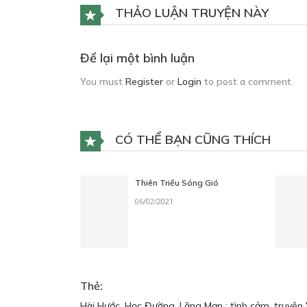
THẢO LUẬN TRUYỆN NÀY
Để lại một bình luận
You must
Register
or
Login
to post a comment.
CÓ THỂ BẠN CŨNG THÍCH
Thiên Triều Sóng Gió
06/02/2021
Thẻ:
Hài Hước
,
Học Đường
,
Lãng Mạn ; tình cảm
,
truyện 