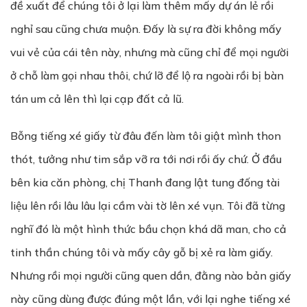
đề xuất để chúng tôi ở lại làm thêm mấy dự án lẻ rồi
nghỉ sau cũng chưa muộn. Đấy là sự ra đời không mấy
vui vẻ của cái tên này, nhưng mà cũng chỉ để mọi người
ở chỗ làm gọi nhau thôi, chứ lỡ để lộ ra ngoài rồi bị bàn
tán um cả lên thì lại cạp đất cả lũ.
Bỗng tiếng xé giấy từ đâu đến làm tôi giật mình thon
thót, tưởng như tim sắp vỡ ra tới nơi rồi ấy chứ. Ở đầu
bên kia căn phòng, chị Thanh đang lật tung đống tài
liệu lên rồi lâu lâu lại cầm vài tờ lên xé vụn. Tôi đã từng
nghĩ đó là một hình thức bầu chọn khá dã man, cho cả
tinh thần chúng tôi và mấy cây gỗ bị xẻ ra làm giấy.
Nhưng rồi mọi người cũng quen dần, đằng nào bản giấy
này cũng dùng được đúng một lần, với lại nghe tiếng xé