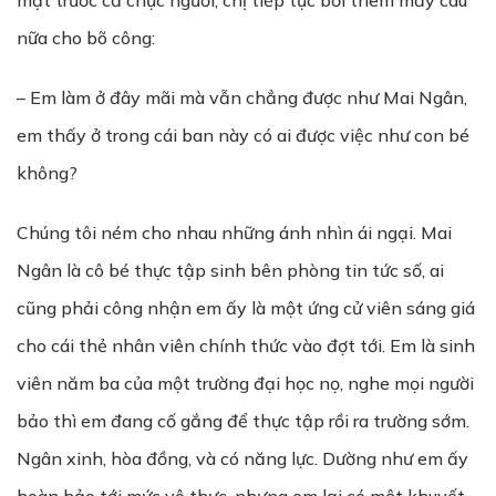
mặt trước cả chục người, chị tiếp tục bồi thêm mấy câu
nữa cho bõ công:
– Em làm ở đây mãi mà vẫn chẳng được như Mai Ngân,
em thấy ở trong cái ban này có ai được việc như con bé
không?
Chúng tôi ném cho nhau những ánh nhìn ái ngại. Mai
Ngân là cô bé thực tập sinh bên phòng tin tức số, ai
cũng phải công nhận em ấy là một ứng cử viên sáng giá
cho cái thẻ nhân viên chính thức vào đợt tới. Em là sinh
viên năm ba của một trường đại học nọ, nghe mọi người
bảo thì em đang cố gắng để thực tập rồi ra trường sớm.
Ngân xinh, hòa đồng, và có năng lực. Dường như em ấy