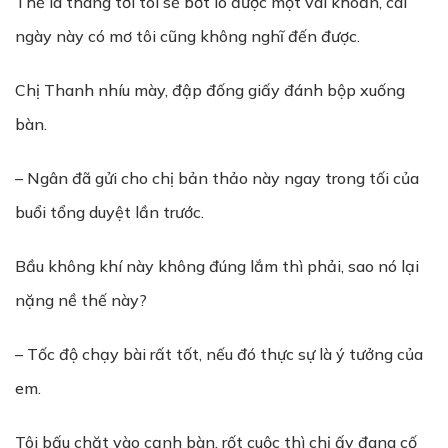
Thế là tháng tới tôi sẽ bớt lo được một vài khoản, cái
ngày này có mơ tôi cũng không nghĩ đến được.
Chị Thanh nhíu mày, đập đống giấy đánh bộp xuống
bàn.
– Ngân đã gửi cho chị bản thảo này ngay trong tối của
buổi tổng duyệt lần trước.
Bầu không khí này không đúng lắm thì phải, sao nó lại
nặng nề thế này?
– Tốc độ chạy bài rất tốt, nếu đó thực sự là ý tưởng của
em.
Tôi bấu chặt vào cạnh bàn, rốt cuộc thì chị ấy đang cố