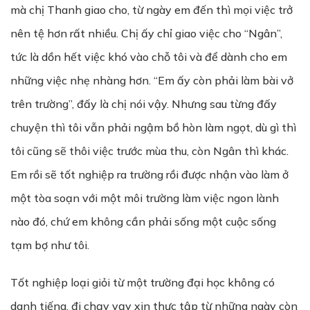
mà chị Thanh giao cho, từ ngày em đến thì mọi việc trở
nên tệ hơn rất nhiều. Chị ấy chỉ giao việc cho “Ngân”,
tức là dồn hết việc khó vào chỗ tôi và để dành cho em
những việc nhẹ nhàng hơn. “Em ấy còn phải làm bài vở
trên trường”, đấy là chị nói vậy. Nhưng sau từng đấy
chuyện thì tôi vẫn phải ngậm bồ hòn làm ngọt, dù gì thì
tôi cũng sẽ thôi việc trước mùa thu, còn Ngân thì khác.
Em rồi sẽ tốt nghiệp ra trường rồi được nhận vào làm ở
một tòa soạn với một môi trường làm việc ngon lành
nào đó, chứ em không cần phải sống một cuộc sống
tạm bợ như tôi.
Tốt nghiệp loại giỏi từ một trường đại học không có
danh tiếng, đi chạy vạy xin thực tập từ những ngày còn