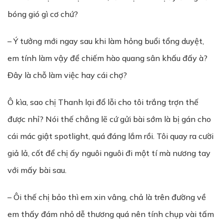
bóng gió gì cơ chứ?
– Ý tưởng mới ngay sau khi làm hỏng buổi tổng duyệt,
em tính làm vậy để chiếm hào quang sân khấu đấy à?
Đây là chỗ làm việc hay cái chợ?
Ô kìa, sao chị Thanh lại đổ lỗi cho tôi trắng trợn thế
được nhỉ? Nói thế chẳng lẽ cứ gửi bài sớm là bị gán cho
cái mác giật spotlight, quá đáng lắm rồi. Tôi quay ra cười
giả lả, cốt để chị ấy nguôi nguôi đi một tí mà nương tay
với mấy bài sau.
– Ôi thế chị bảo thì em xin vâng, chả là trên đường về
em thấy đám nhỏ dễ thương quá nên tính chụp vài tấm