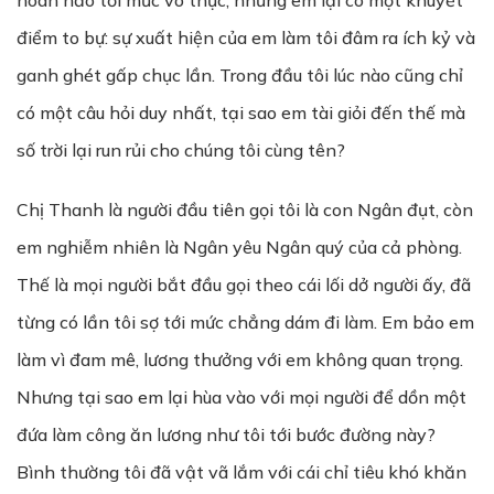
hoàn hảo tới mức vô thực, nhưng em lại có một khuyết
điểm to bự: sự xuất hiện của em làm tôi đâm ra ích kỷ và
ganh ghét gấp chục lần. Trong đầu tôi lúc nào cũng chỉ
có một câu hỏi duy nhất, tại sao em tài giỏi đến thế mà
số trời lại run rủi cho chúng tôi cùng tên?
Chị Thanh là người đầu tiên gọi tôi là con Ngân đụt, còn
em nghiễm nhiên là Ngân yêu Ngân quý của cả phòng.
Thế là mọi người bắt đầu gọi theo cái lối dở người ấy, đã
từng có lần tôi sợ tới mức chẳng dám đi làm. Em bảo em
làm vì đam mê, lương thưởng với em không quan trọng.
Nhưng tại sao em lại hùa vào với mọi người để dồn một
đứa làm công ăn lương như tôi tới bước đường này?
Bình thường tôi đã vật vã lắm với cái chỉ tiêu khó khăn