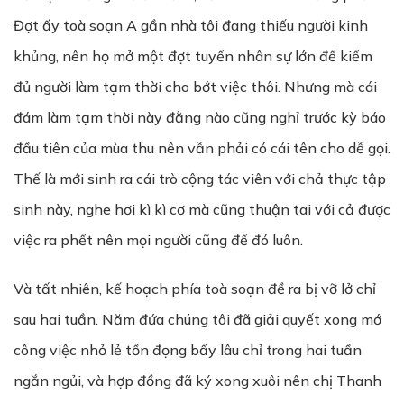
Đợt ấy toà soạn A gần nhà tôi đang thiếu người kinh
khủng, nên họ mở một đợt tuyển nhân sự lớn để kiếm
đủ người làm tạm thời cho bớt việc thôi. Nhưng mà cái
đám làm tạm thời này đằng nào cũng nghỉ trước kỳ báo
đầu tiên của mùa thu nên vẫn phải có cái tên cho dễ gọi.
Thế là mới sinh ra cái trò cộng tác viên với chả thực tập
sinh này, nghe hơi kì kì cơ mà cũng thuận tai với cả được
việc ra phết nên mọi người cũng để đó luôn.
Và tất nhiên, kế hoạch phía toà soạn đề ra bị vỡ lở chỉ
sau hai tuần. Năm đứa chúng tôi đã giải quyết xong mớ
công việc nhỏ lẻ tồn đọng bấy lâu chỉ trong hai tuần
ngắn ngủi, và hợp đồng đã ký xong xuôi nên chị Thanh