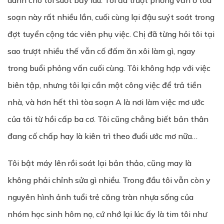
dành cho tôi suốt bấy lâu. Tôi đã trượt phỏng vấn ở tòa
soạn này rất nhiều lần, cuối cùng lại đậu suýt soát trong
đợt tuyển cộng tác viên phụ việc. Chị đã từng hỏi tôi tại
sao trượt nhiều thế vẫn cố đấm ăn xôi làm gì, ngay
trong buổi phỏng vấn cuối cùng. Tôi không hợp với việc
biên tập, nhưng tôi lại cần một công việc để trả tiền
nhà, và hơn hết thì tòa soạn A là nơi làm việc mơ ước
của tôi từ hồi cấp ba cơ. Tôi cũng chẳng biết bản thân
đang cố chấp hay là kiên trì theo đuổi ước mơ nữa…
Tôi bật máy lên rồi soát lại bản thảo, cũng may là
không phải chỉnh sửa gì nhiều. Trong đầu tôi vẫn còn y
nguyên hình ảnh tuổi trẻ căng tràn nhựa sống của
nhóm học sinh hôm nọ, cứ nhớ lại lúc ấy là tim tôi như