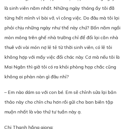
là sinh viên năm nhất. Những ngày tháng ấy tôi đã
từng hết mình vì bài vở, vì công việc. Do đâu mà tôi lại
phải chịu những ngày như thế này chứ? Bốn năm ngồi
mòn mông trên ghế nhà trường chỉ để đổi lại căn nhà
thuê với vài món nợ lẻ tẻ từ thời sinh viên, có lẽ tôi
không hợp với mấy việc đổi chác này. Cơ mà nếu tôi là
Mai Ngân thì giờ tôi có ra khỏi phòng họp chắc cũng
không ai phàn nàn gì đâu nhỉ?
– Em nào dám so với con bé. Em sẽ chỉnh sửa lại bản
thảo này cho chỉn chu hơn rồi gửi cho ban biên tập
muộn nhất là vào thứ tư tuần này ạ.
Chị Thanh hắng giọng: