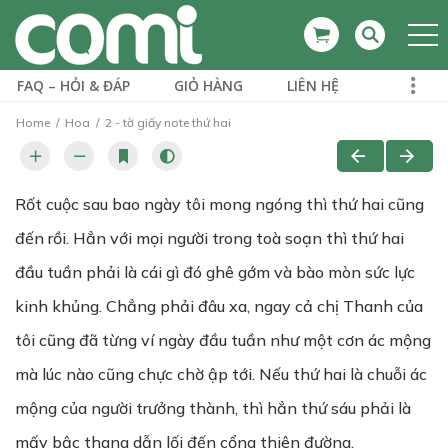
FAQ – HỎI & ĐÁP
GIỎ HÀNG
LIÊN HỆ
Home
Hoa
2 - tờ giấy note thứ hai
Rốt cuộc sau bao ngày tôi mong ngóng thì thứ hai cũng
đến rồi. Hẳn với mọi người trong toà soạn thì thứ hai
đầu tuần phải là cái gì đó ghê gớm và bào mòn sức lực
kinh khủng. Chẳng phải đâu xa, ngay cả chị Thanh của
tôi cũng đã từng ví ngày đầu tuần như một cơn ác mộng
mà lúc nào cũng chực chờ ập tới. Nếu thứ hai là chuỗi ác
mộng của người trưởng thành, thì hẳn thứ sáu phải là
mấy bậc thang dẫn lối đến cổng thiên đường.