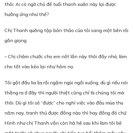
thôi. Ai có ngờ chủ đề tuổi thanh xuân này lại được
hưởng ứng như thế?
Chị Thanh quăng tập bản thảo của tôi sang một bên rồi
gằn giọng.
– Chị châm chước cho em nốt lần này thôi đấy nhá, làm
cho tốt vào kẻo lại như hôm nọ.
Tôi gật đầu lia lịa rồi ngậm ngùi ngồi xuống, dù gì nếu nói
thẳng ra ở đây thì người thiệt cũng chỉ là chúng tôi mà
thôi. Dù gì tôi sẽ “được” cho nghỉ việc vào đầu mùa thu
năm nay, tranh thủ được đồng nào thì hay đồng đó chứ.
Hình như chị Thanh vẫn còn hả hê sau khi làm tôi bẽ