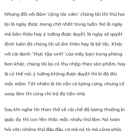
Nhưng đối với đám “cộng tác viên” chúng tôi thì thứ hai
lại là ngày được mong chờ nhất trong tuần. Nó là ngày
mà bản thảo hay ý tưởng được duyệt, là ngày sẽ quyết
định tuần đó chúng tôi sẽ ấm thân hay là bế tắc. Khác
với cái danh “thực tập sinh” của mấy bạn trong phòng
ban khác, chúng tôi lại có thu nhập theo sản phẩm, hay
là có thể nói, ý tưởng không được duyệt thì kì đó đói
mốc mồm. Tất nhiên là tôi vẫn có lương cứng, nhưng cố
xoay lắm thì cũng chỉ trả đủ tiền nhà.
Sau khi nghe tôi than thở về cái chế độ lương thưởng kì
quặc ấy thì con Yên thắc mắc nhiều thứ lắm. Nó toàn
hỏi vặn những thứ đâu đâu, cơ mà nó tò mò cũng phải.