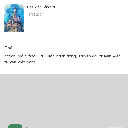
Học Viện Săn Ma
18/08/2024
Thẻ:
action
,
giả tưởng
,
Hài Hước
,
hành động
,
Truyện dài
,
truyện Việt
,
truyện Việt Nam
Trang chủ
Về chúng tôi
Điều khoản sử dụng
Hỏi & Đáp
Liên hệ