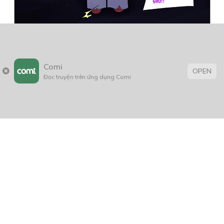
Comi
OPEN
Đọc truyện trên ứng dụng Comi