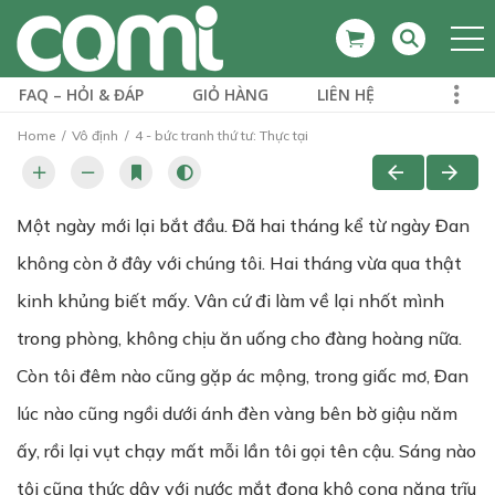
FAQ – HỎI & ĐÁP
GIỎ HÀNG
LIÊN HỆ
Home
Vô định
4 - bức tranh thứ tư: Thực tại
Một ngày mới lại bắt đầu. Đã hai tháng kể từ ngày Đan
không còn ở đây với chúng tôi. Hai tháng vừa qua thật
kinh khủng biết mấy. Vân cứ đi làm về lại nhốt mình
trong phòng, không chịu ăn uống cho đàng hoàng nữa.
Còn tôi đêm nào cũng gặp ác mộng, trong giấc mơ, Đan
lúc nào cũng ngồi dưới ánh đèn vàng bên bờ giậu năm
ấy, rồi lại vụt chạy mất mỗi lần tôi gọi tên cậu. Sáng nào
tôi cũng thức dậy với nước mắt đọng khô cong nặng trĩu