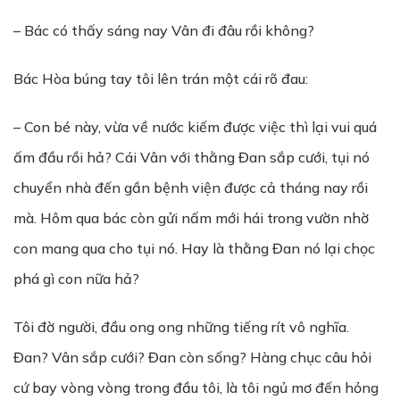
– Bác có thấy sáng nay Vân đi đâu rồi không?
Bác Hòa búng tay tôi lên trán một cái rõ đau:
– Con bé này, vừa về nước kiếm được việc thì lại vui quá
ấm đầu rồi hả? Cái Vân với thằng Đan sắp cưới, tụi nó
chuyển nhà đến gần bệnh viện được cả tháng nay rồi
mà. Hôm qua bác còn gửi nấm mới hái trong vườn nhờ
con mang qua cho tụi nó. Hay là thằng Đan nó lại chọc
phá gì con nữa hả?
Tôi đờ người, đầu ong ong những tiếng rít vô nghĩa.
Đan? Vân sắp cưới? Đan còn sống? Hàng chục câu hỏi
cứ bay vòng vòng trong đầu tôi, là tôi ngủ mơ đến hỏng