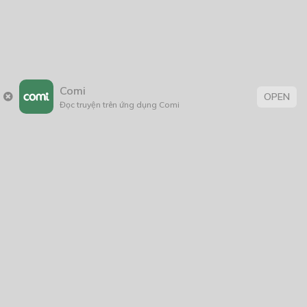
truyện chữ
,
truyện Việt Nam
Comi
OPEN
Đọc truyện trên ứng dụng Comi
Trang chủ
Về chúng tôi
Điều khoản sử dụng
Hỏi & Đáp
Liên hệ
COMI © 2024 Comicola - Nền tảng truyện tranh bản quyền duy nhất tại
Việt Nam.
Cơ quan chủ quản: Công ty Cổ phần Comicola
Giấy xác nhận Đăng ký hoạt động phát hành Xuất bản phẩm điện tử số
2700/XN-CXBIPH do Cục Xuất bản, In và Phát hành cấp ngày 01/06/2022
Giấy Đăng kí kinh doanh số 0313105297 do Sở Kế hoạch và Đầu tư thành
phố Hồ Chí Minh cấp ngày 21/1/2015