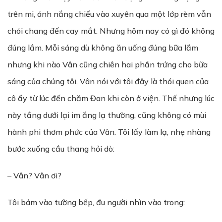
trên mi, ánh nắng chiếu vào xuyên qua một lớp rèm vẫn
chói chang đến cay mắt. Nhưng hôm nay có gì đó không
đúng lắm. Mỗi sáng dù không ăn uống đúng bữa lắm
nhưng khi nào Vân cũng chiên hai phần trứng cho bữa
sáng của chúng tôi. Vân nói với tôi đây là thói quen của
cô ấy từ lúc đến chăm Đan khi còn ở viện. Thế nhưng lúc
này tầng dưới lại im ắng lạ thường, cũng không có mùi
hành phi thơm phức của Vân. Tôi lấy làm lạ, nhẹ nhàng
bước xuống cầu thang hỏi dò:
– Vân? Vân ơi?
Tôi bám vào tường bếp, đu người nhìn vào trong: