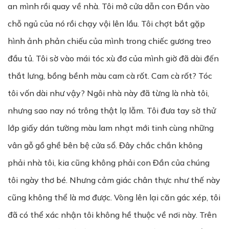
an mình rồi quay về nhà. Tôi mở cửa dẫn con Đần vào
chỗ ngủ của nó rồi chạy vội lên lầu. Tôi chợt bắt gặp
hình ảnh phản chiếu của mình trong chiếc gương treo
đầu tủ. Tôi sờ vào mái tóc xù đơ của mình giờ đã dài đến
thắt lưng, bồng bềnh màu cam cà rốt. Cam cà rốt? Tóc
tôi vốn dài như vậy? Ngôi nhà này đã từng là nhà tôi,
nhưng sao nay nó trông thật lạ lẫm. Tôi đưa tay sờ thử
lớp giấy dán tường màu lam nhạt mới tinh cùng những
vân gỗ gồ ghề bên bệ cửa sổ. Đây chắc chắn không
phải nhà tôi, kia cũng không phải con Đần của chúng
tôi ngày thơ bé. Nhưng cảm giác chân thực như thế này
cũng không thể là mơ được. Vòng lên lại căn gác xép, tôi
đã có thể xác nhận tôi không hề thuộc về nơi này. Trên