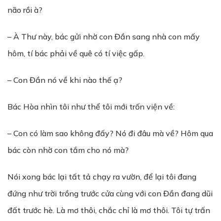
não rồi à?
– À Thư này, bác gửi nhờ con Đần sang nhà con mấy
hôm, tí bác phải về quê có tí việc gấp.
– Con Đần nó về khi nào thế ạ?
Bác Hòa nhìn tôi như thể tôi mới trốn viện về:
– Con có làm sao không đấy? Nó đi đâu mà về? Hôm qua
bác còn nhờ con tắm cho nó mà?
Nói xong bác lại tất tả chạy ra vườn, để lại tôi đang
đứng như trời trồng trước cửa cùng với con Đần đang dũi
đất trước hè. Là mơ thôi, chắc chỉ là mơ thôi. Tôi tự trấn