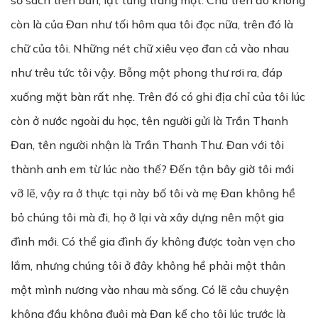
sổ sách trên bàn, lật từng trang một. Chữ trên đó không
còn là của Đan như tối hôm qua tôi đọc nữa, trên đó là
chữ của tôi. Những nét chữ xiêu vẹo đan cả vào nhau
như trêu tức tôi vậy. Bỗng một phong thư rơi ra, đáp
xuống mặt bàn rất nhẹ. Trên đó có ghi địa chỉ của tôi lúc
còn ở nước ngoài du học, tên người gửi là Trần Thanh
Đan, tên người nhận là Trần Thanh Thư. Đan với tôi
thành anh em từ lúc nào thế? Đến tận bây giờ tôi mới
vỡ lẽ, vậy ra ở thực tại này bố tôi và mẹ Đan không hề
bỏ chúng tôi mà đi, họ ở lại và xây dựng nên một gia
đình mới. Có thể gia đình ấy không được toàn vẹn cho
lắm, nhưng chúng tôi ở đây không hề phải một thân
một mình nương vào nhau mà sống. Có lẽ câu chuyện
không đầu không đuôi mà Đan kể cho tôi lúc trước là