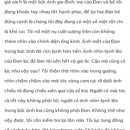
giá sách là một bức ảnh gia đình, mẹ của Đan và bố tôi
đang khoác tay nhau rất hạnh phúc, để lại hai đứa trẻ
đứng cạnh là chúng tôi đây đang có một vẻ mặt rất chi
là khó coi. Tôi nở một nụ cười sượng trân còn không
thèm nhìn vào chính diện ống kính. Ánh mắt của Đan
trong bức ảnh đó còn lạnh hơn tiền. Ánh nhìn lạnh lẽo
của Đan lúc đó làm tôi sởn hết cả gai ốc. Cậu mà cũng có
lúc như vậy sao? Tôi thẫn thờ nhìn vào trong gương,
nhìn chăm chăm vào mái tóc vàng cam rực rỡ dưới ánh
chiều tà đang chiếu xiên qua cửa sổ kia. Người có mái tóc
cà rốt này không phải tôi, người có ánh nhìn lạnh lẽo
trong bức ảnh kia cũng không phải Đan. Không thể như
vậy được, tôi cần kiểm tra lại lần nữa. Tôi lục tung đống