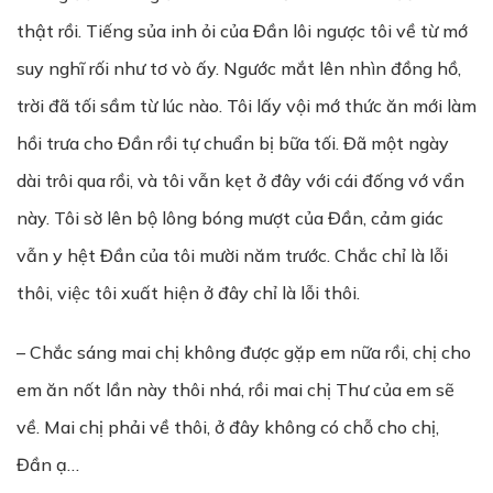
thật rồi. Tiếng sủa inh ỏi của Đần lôi ngược tôi về từ mớ
suy nghĩ rối như tơ vò ấy. Ngước mắt lên nhìn đồng hồ,
trời đã tối sầm từ lúc nào. Tôi lấy vội mớ thức ăn mới làm
hồi trưa cho Đần rồi tự chuẩn bị bữa tối. Đã một ngày
dài trôi qua rồi, và tôi vẫn kẹt ở đây với cái đống vớ vẩn
này. Tôi sờ lên bộ lông bóng mượt của Đần, cảm giác
vẫn y hệt Đần của tôi mười năm trước. Chắc chỉ là lỗi
thôi, việc tôi xuất hiện ở đây chỉ là lỗi thôi.
– Chắc sáng mai chị không được gặp em nữa rồi, chị cho
em ăn nốt lần này thôi nhá, rồi mai chị Thư của em sẽ
về. Mai chị phải về thôi, ở đây không có chỗ cho chị,
Đần ạ…