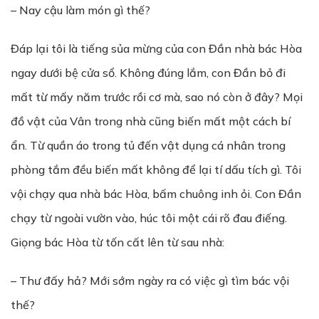
– Nay cậu làm món gì thế?
Đáp lại tôi là tiếng sủa mừng của con Đần nhà bác Hòa
ngay dưới bệ cửa sổ. Không đúng lắm, con Đần bỏ đi
mất từ mấy năm trước rồi cơ mà, sao nó còn ở đây? Mọi
đồ vật của Vân trong nhà cũng biến mất một cách bí
ẩn. Từ quần áo trong tủ đến vật dụng cá nhân trong
phòng tắm đều biến mất không để lại tí dấu tích gì. Tôi
vội chạy qua nhà bác Hòa, bấm chuông inh ỏi. Con Đần
chạy từ ngoài vườn vào, húc tôi một cái rõ đau điếng.
Giọng bác Hòa từ tốn cất lên từ sau nhà:
– Thư đấy hả? Mới sớm ngày ra có việc gì tìm bác vội
thế?