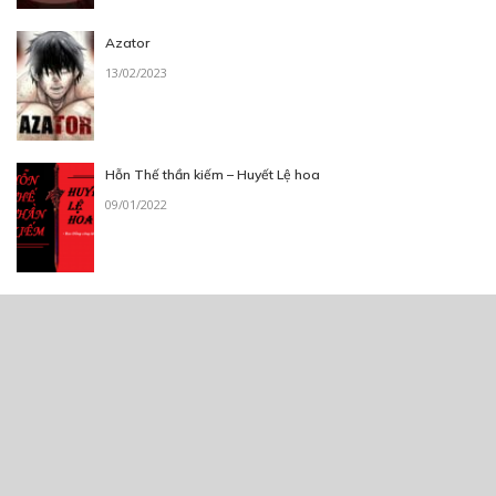
Azator
13/02/2023
Hỗn Thế thần kiếm – Huyết Lệ hoa
09/01/2022
Hell Mode – Triệu Hồi Sư Khởi Nguyên
08/04/2026
Thẻ: