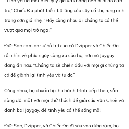
“Tình yêu là một điều quý giá và không nên bị ai đó cản
trở,” Chiếc Đa phát biểu, bộ lông của cây cổ thụ rung rinh
trong cơn gió nhẹ. “Hãy cùng nhau đi, chúng ta có thể
vượt qua mọi trở ngại.”
Đức Sơn cảm ơn sự hỗ trợ của cả Dzipper và Chiếc Đa,
rồi nhìn về phía ngày càng xa của họ, nơi mà Jaygay
đang ẩn náu. “Chúng ta sẽ chiến đấu với mọi gì chúng ta
có để giành lại tình yêu và tự do.”
Cùng nhau, họ chuẩn bị cho hành trình tiếp theo, sẵn
sàng đối mặt với mọi thử thách để giải cứu Vân Choè và
đánh bại Jaygay, để tình yêu có thể sống mãi.
Đức Sơn, Dzipper, và Chiếc Đa đi sâu vào rừng rậm, họ