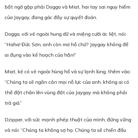
bất ngờ gặp phải Dogga và Miat, hai tay sai nguy hiểm
của Jaygay, đang gác đầy sự quyết đoán.
Dogga, với vẻ ngoài hung dữ và miệng cười ác liệt, nói:
“Haha! Đức Sơn, anh còn mơ hồ chứ? Jaygay không để
ai đụng vào kế hoạch của hắn!”
Miat, kẻ có vẻ ngoài hùng hổ và sự lạnh lùng, thêm vào:
“Chúng ta sẽ ngăn cản mọi nỗ lực của anh, không ai có
thể đặt chân lên vùng đất của Jaygay mà không phải
trả giá.”
Dzipper, với sức mạnh phép thuật của mình, đứng vững
và nói: “Chúng ta không sợ họ. Chúng ta sẽ chiến đấu