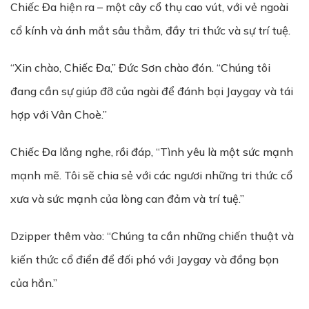
Chiếc Đa hiện ra – một cây cổ thụ cao vút, với vẻ ngoài
cổ kính và ánh mắt sâu thẳm, đầy tri thức và sự trí tuệ.
“Xin chào, Chiếc Đa,” Đức Sơn chào đón. “Chúng tôi
đang cần sự giúp đỡ của ngài để đánh bại Jaygay và tái
hợp với Vân Choè.”
Chiếc Đa lắng nghe, rồi đáp, “Tình yêu là một sức mạnh
mạnh mẽ. Tôi sẽ chia sẻ với các ngươi những tri thức cổ
xưa và sức mạnh của lòng can đảm và trí tuệ.”
Dzipper thêm vào: “Chúng ta cần những chiến thuật và
kiến thức cổ điển để đối phó với Jaygay và đồng bọn
của hắn.”