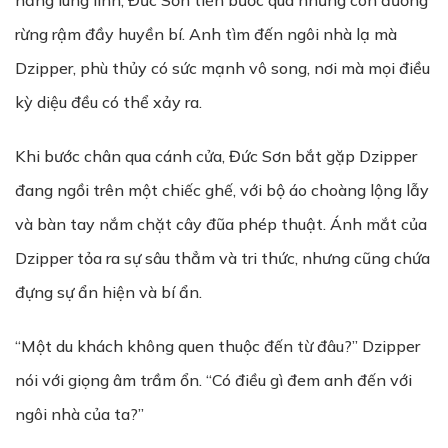
nắng lung linh, Đức Sơn tiến bước qua những con đường
rừng rậm đầy huyền bí. Anh tìm đến ngôi nhà lạ mà
Dzipper, phù thủy có sức mạnh vô song, nơi mà mọi điều
kỳ diệu đều có thể xảy ra.
Khi bước chân qua cánh cửa, Đức Sơn bắt gặp Dzipper
đang ngồi trên một chiếc ghế, với bộ áo choàng lộng lẫy
và bàn tay nắm chặt cây đũa phép thuật. Ánh mắt của
Dzipper tỏa ra sự sâu thẳm và tri thức, nhưng cũng chứa
đựng sự ẩn hiện và bí ẩn.
“Một du khách không quen thuộc đến từ đâu?” Dzipper
nói với giọng âm trầm ổn. “Có điều gì đem anh đến với
ngôi nhà của ta?”