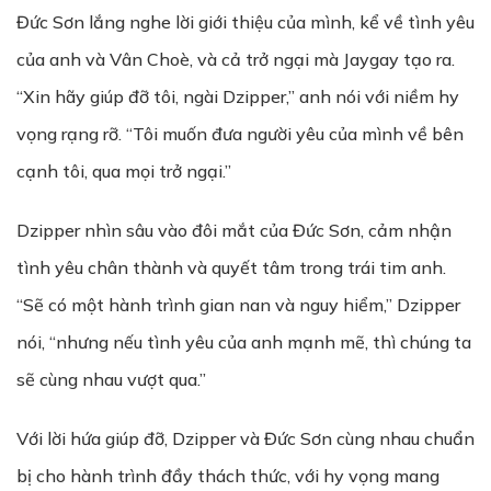
Đức Sơn lắng nghe lời giới thiệu của mình, kể về tình yêu
của anh và Vân Choè, và cả trở ngại mà Jaygay tạo ra.
“Xin hãy giúp đỡ tôi, ngài Dzipper,” anh nói với niềm hy
vọng rạng rỡ. “Tôi muốn đưa người yêu của mình về bên
cạnh tôi, qua mọi trở ngại.”
Dzipper nhìn sâu vào đôi mắt của Đức Sơn, cảm nhận
tình yêu chân thành và quyết tâm trong trái tim anh.
“Sẽ có một hành trình gian nan và nguy hiểm,” Dzipper
nói, “nhưng nếu tình yêu của anh mạnh mẽ, thì chúng ta
sẽ cùng nhau vượt qua.”
Với lời hứa giúp đỡ, Dzipper và Đức Sơn cùng nhau chuẩn
bị cho hành trình đầy thách thức, với hy vọng mang