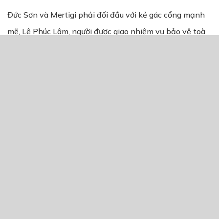
Đức Sơn và Mertigi phải đối đầu với kẻ gác cổng mạnh
mẽ, Lê Phúc Lâm, người được giao nhiệm vụ bảo vệ toà
lâu đài và ngăn chặn mọi người đến gần Vân Choè. Lê
Phúc Lâm là một đối thủ mạnh mẽ, sở hữu kỹ năng
chiến đấu tinh ranh và mưu lược.
Cuộc chiến giữa họ và Lê Phúc Lâm rất khốc liệt. Đức
Sơn và Mertigi phải tận dụng tối đa kỹ năng của mình
để đối phó với sức mạnh của kẻ gác cổng này. Mặc dù
họ gặp nhiều khó khăn, nhưng qua sự kết hợp thông
minh giữa sức mạnh và chiến lược, họ dần dần vượt qua
được Lê Phúc Lâm.
Sau cuộc đối đầu căng thẳng, Đức Sơn và Mertigi chiếm