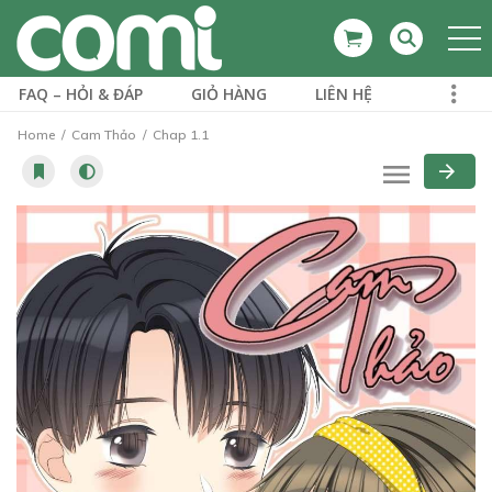
FAQ – HỎI & ĐÁP
GIỎ HÀNG
LIÊN HỆ
Home
Cam Thảo
Chap 1.1