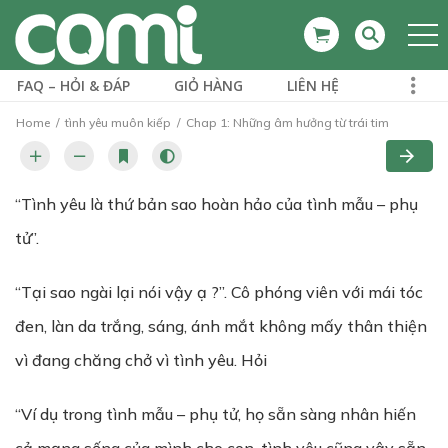
FAQ – HỎI & ĐÁP
GIỎ HÀNG
LIÊN HỆ
Home
tình yêu muôn kiếp
Chap 1: Những âm hưởng từ trái tim
“Tình yêu là thứ bản sao hoàn hảo của tình mẫu – phụ
tử”.
“Tại sao ngài lại nói vậy ạ ?”. Cô phóng viên với mái tóc
đen, làn da trắng, sáng, ánh mắt không mấy thân thiện
vì đang chăng chở vì tình yêu. Hỏi
“Ví dụ trong tình mẫu – phụ tử, họ sẵn sàng nhân hiến