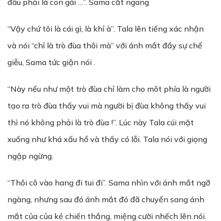
đâu phải là con gái …”. Sama cắt ngang
“Vậy chứ tôi là cái gì, là khỉ à”. Tala lên tiếng xác nhận
và nói “chỉ là trò đùa thôi mà” với ánh mắt đầy sự chế
giễu, Sama tức giận nói .
“Này nếu như một trò đùa chỉ làm cho môt phía là người
tạo ra trò đùa thấy vui mà người bị đùa không thấy vui
thì nó không phải là trò đùa !”. Lúc này Tala cúi mặt
xuống như khá xấu hổ và thấy có lỗi. Tala nói với giọng
ngập ngừng.
“Thôi cô vào hang đi tui đi”. Sama nhìn với ánh mắt ngỡ
ngàng, nhưng sau đó ánh mắt đó đã chuyển sang ánh
mắt của của kẻ chiến thắng, miệng cười nhếch lên nói.