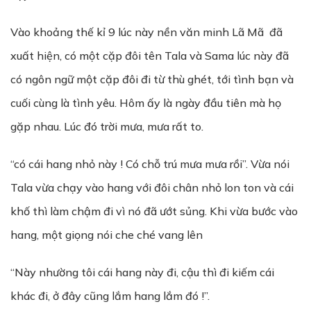
Vào khoảng thế kỉ 9 lúc này nền văn minh Lã Mã đã
xuất hiện, có một cặp đôi tên Tala và Sama lúc này đã
có ngôn ngữ một cặp đôi đi từ thù ghét, tới tình bạn và
cuối cùng là tình yêu. Hôm ấy là ngày đầu tiên mà họ
gặp nhau. Lúc đó trời mưa, mưa rất to.
“có cái hang nhỏ này ! Có chỗ trú mưa mưa rồi”. Vừa nói
Tala vừa chạy vào hang với đôi chân nhỏ lon ton và cái
khố thì làm chậm đi vì nó đã ướt sủng. Khi vừa bước vào
hang, một giọng nói che ché vang lên
“Này nhường tôi cái hang này đi, cậu thì đi kiếm cái
khác đi, ở đây cũng lắm hang lắm đó !”.