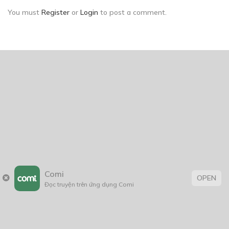
You must
Register
or
Login
to post a comment.
Thẻ:
16+
,
Cổ Đại
,
dị giới
,
Đời Thường
,
giả tưởng
,
Huyền ảo
,
Lãng Mạn
,
tình cảm
,
truyện chữ
,
truyện Việt
,
truyện Việt Nam
Trang chủ
Về chúng tôi
Điều khoản sử dụng
Comi
OPEN
Hỏi & Đáp
Liên hệ
Đọc truyện trên ứng dụng Comi
COMI © 2024 Comicola - Nền tảng truyện tranh bản quyền duy nhất tại
Việt Nam.
Cơ quan chủ quản: Công ty Cổ phần Comicola
Giấy xác nhận Đăng ký hoạt động phát hành Xuất bản phẩm điện tử số