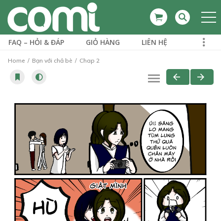
FAQ – HỎI & ĐÁP
GIỎ HÀNG
LIÊN HỆ
Home
Bạn với chả bè
Chap 2