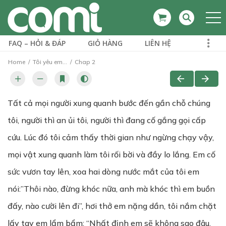
FAQ – HỎI & ĐÁP
GIỎ HÀNG
LIÊN HỆ
Home
Tôi yêu em...
Chap 2
Tất cả mọi người xung quanh bước đến gần chỗ chúng
tôi, người thì an ủi tôi, người thì đang cố gắng gọi cấp
cứu. Lúc đó tôi cảm thấy thời gian như ngừng chạy vậy,
mọi vật xung quanh làm tôi rối bời và đầy lo lắng. Em cố
sức vươn tay lên, xoa hai dòng nước mắt của tôi em
nói:”Thôi nào, đừng khóc nữa, anh mà khóc thì em buồn
đấy, nào cười lên đi”, hơi thở em nặng dần, tôi nắm chặt
lấy tay em lẩm bẩm: “Nhất định em sẽ không sao đâu,