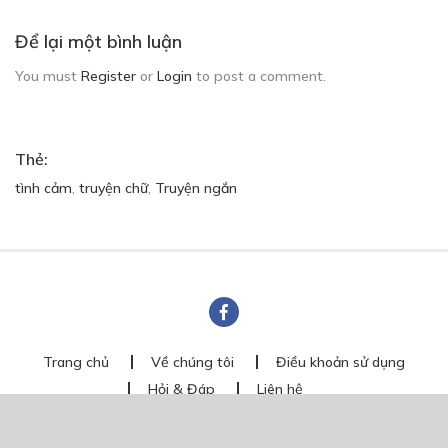
Để lại một bình luận
You must
Register
or
Login
to post a comment.
Thẻ:
tình cảm
,
truyện chữ
,
Truyện ngắn
Trang chủ
Về chúng tôi
Điều khoản sử dụng
Hỏi & Đáp
Liên hệ
COMI © 2024 Comicola - Nền tảng truyện tranh bản quyền duy nhất tại
Việt Nam.