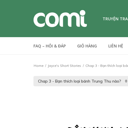
TRUYỆN TR
FAQ – HỎI & ĐÁP
GIỎ HÀNG
LIÊN HỆ
Home
Jayce's Short Stories
Chap 3 - Bạn thích loại b