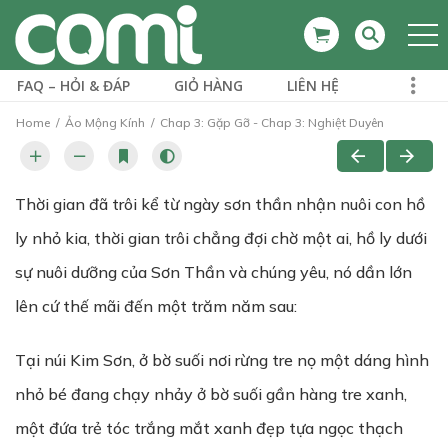
FAQ – HỎI & ĐÁP
GIỎ HÀNG
LIÊN HỆ
Home
Ảo Mộng Kính
Chap 3: Gặp Gỡ - Chap 3: Nghiệt Duyên
Thời gian đã trôi kể từ ngày sơn thần nhận nuôi con hồ
ly nhỏ kia, thời gian trôi chẳng đợi chờ một ai, hồ ly dưới
sự nuôi dưỡng của Sơn Thần và chúng yêu, nó dần lớn
lên cứ thế mãi đến một trăm năm sau:
Tại núi Kim Sơn, ở bờ suối nơi rừng tre nọ một dáng hình
nhỏ bé đang chạy nhảy ở bờ suối gần hàng tre xanh,
một đứa trẻ tóc trắng mắt xanh đẹp tựa ngọc thạch