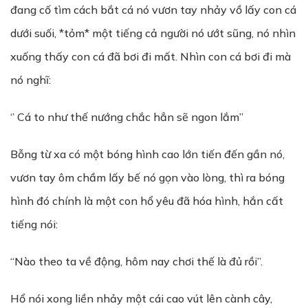
đang cố tìm cách bắt cá nó vươn tay nhảy vồ lấy con cá
dưới suối, *tỏm* một tiếng cả người nó ướt sũng, nó nhìn
xuống thấy con cá đã bơi đi mất. Nhìn con cá bơi đi mà
nó nghĩ:
‘’ Cá to như thế nướng chắc hẳn sẽ ngon lắm’’
Bỗng từ xa có một bóng hình cao lớn tiến đến gần nó,
vươn tay ôm chầm lấy bế nó gọn vào lòng, thì ra bóng
hình đó chính là một con hổ yêu đã hóa hình, hắn cất
tiếng nói:
“Nào theo ta về động, hôm nay chơi thế là đủ rồi”.
Hổ nói xong liền nhảy một cái cao vút lên cành cây,