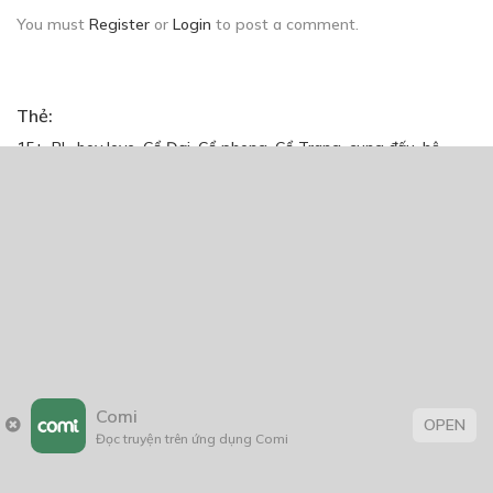
You must
Register
or
Login
to post a comment.
Thẻ:
15+
,
BL
,
boy love
,
Cổ Đại
,
Cổ phong
,
Cổ Trang
,
cung đấu
,
hệ
thống
,
huyễn huyễn
,
Lãng Mạn ; BL
,
Lãng Mạn ; tình cảm
,
tâm
linh
,
Tìnhcảm
,
truyện chữ
,
Truyện dài
,
truyện Việt Nam
,
xuyên
không
Trang chủ
Về chúng tôi
Điều khoản sử dụng
Comi
OPEN
Hỏi & Đáp
Liên hệ
Đọc truyện trên ứng dụng Comi
COMI © 2024 Comicola - Nền tảng truyện tranh bản quyền duy nhất tại