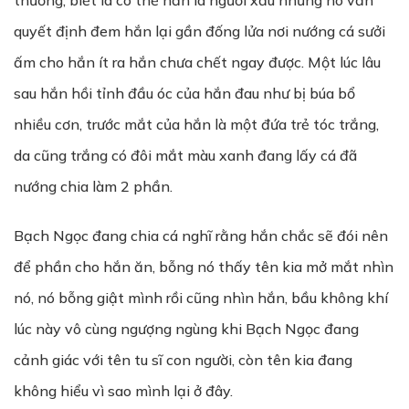
thương, biết là có thể hắn là người xấu nhưng nó vẫn
quyết định đem hắn lại gần đống lửa nơi nướng cá sưởi
ấm cho hắn ít ra hắn chưa chết ngay được. Một lúc lâu
sau hắn hồi tỉnh đầu óc của hắn đau như bị búa bổ
nhiều cơn, trước mắt của hắn là một đứa trẻ tóc trắng,
da cũng trắng có đôi mắt màu xanh đang lấy cá đã
nướng chia làm 2 phần.
Bạch Ngọc đang chia cá nghĩ rằng hắn chắc sẽ đói nên
để phần cho hắn ăn, bỗng nó thấy tên kia mở mắt nhìn
nó, nó bỗng giật mình rồi cũng nhìn hắn, bầu không khí
lúc này vô cùng ngượng ngùng khi Bạch Ngọc đang
cảnh giác với tên tu sĩ con người, còn tên kia đang
không hiểu vì sao mình lại ở đây.