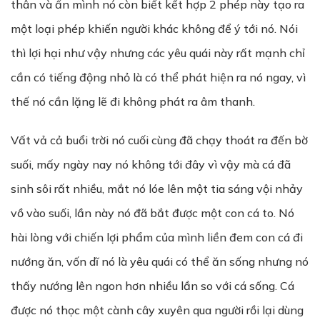
thân và ẩn mình nó còn biết kết hợp 2 phép này tạo ra
một loại phép khiến người khác không để ý tới nó. Nói
thì lợi hại như vậy nhưng các yêu quái này rất mạnh chỉ
cần có tiếng động nhỏ là có thể phát hiện ra nó ngay, vì
thế nó cần lặng lẽ đi không phát ra âm thanh.
Vất vả cả buổi trời nó cuối cùng đã chạy thoát ra đến bờ
suối, mấy ngày nay nó không tới đây vì vậy mà cá đã
sinh sôi rất nhiều, mắt nó lóe lên một tia sáng vội nhảy
vồ vào suối, lần này nó đã bắt được một con cá to. Nó
hài lòng với chiến lợi phẩm của mình liền đem con cá đi
nướng ăn, vốn dĩ nó là yêu quái có thể ăn sống nhưng nó
thấy nướng lên ngon hơn nhiều lần so với cá sống. Cá
được nó thọc một cành cây xuyên qua người rồi lại dùng