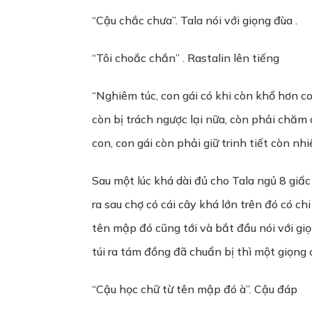
“Cậu chắc chưa”. Tala nói với giọng đùa .
“Tôi choắc chắn” . Rastalin lên tiếng
“Nghiêm túc, con gái có khi còn khổ hơn co
còn bị trách ngược lại nữa, còn phải chăm 
con, con gái còn phải giữ trinh tiết còn n
Sau một lúc khá dài đủ cho Tala ngủ 8 giấc
ra sau chợ có cái cây khá lớn trên đó có c
tên mập đó cũng tới và bắt đầu nói với giọ
túi ra tám đồng đã chuẩn bị thì một giọng 
“Cậu học chữ từ tên mập đó à”. Cậu đáp