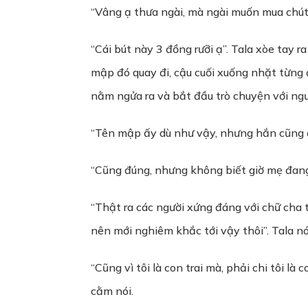
“Vâng ạ thưa ngài, mà ngài muốn mua chút g
“Cái bút này 3 đồng rưỡi ạ”. Tala xòe tay r
mập đó quay đi, cậu cuối xuống nhặt từng đ
nằm ngửa ra và bắt đầu trò chuyện với ngườ
“Tên mập ấy dù như vậy, nhưng hắn cũng đ
“Cũng đúng, nhưng không biết giờ mẹ đang l
“Thật ra các người xứng đáng với chữ cha
nên mới nghiêm khắc tới vậy thôi”. Tala n
“Cũng vì tôi là con trai mà, phải chi tôi là
cằm nói.