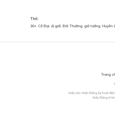
Thẻ:
16+
,
Cổ Đại
,
dị giới
,
Đời Thường
,
giả tưởng
,
Huyền 
Trang c
Giấy xác nhận Đăng ký hoạt độn
Giấy Đăng kí k