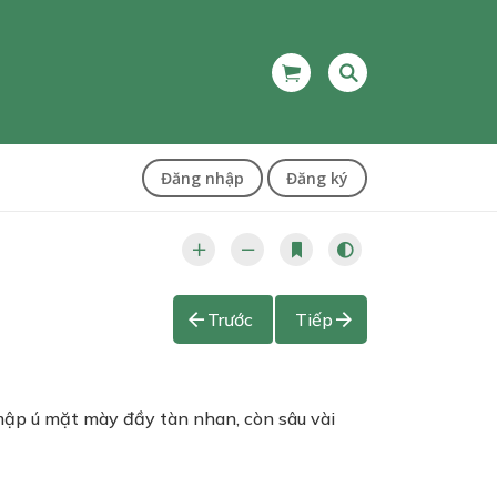
Đăng nhập
Đăng ký
Trước
Tiếp
 mập ú mặt mày đầy tàn nhan, còn sâu vài