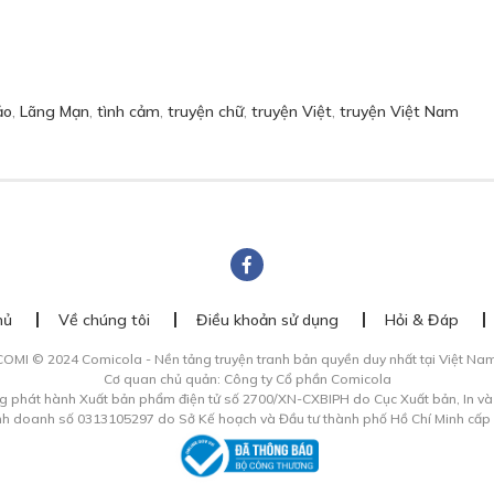
ảo
,
Lãng Mạn
,
tình cảm
,
truyện chữ
,
truyện Việt
,
truyện Việt Nam
hủ
Về chúng tôi
Điều khoản sử dụng
Hỏi & Đáp
COMI © 2024 Comicola - Nền tảng truyện tranh bản quyền duy nhất tại Việt Nam
Cơ quan chủ quản: Công ty Cổ phần Comicola
g phát hành Xuất bản phẩm điện tử số 2700/XN-CXBIPH do Cục Xuất bản, In v
inh doanh số 0313105297 do Sở Kế hoạch và Đầu tư thành phố Hồ Chí Minh cấp