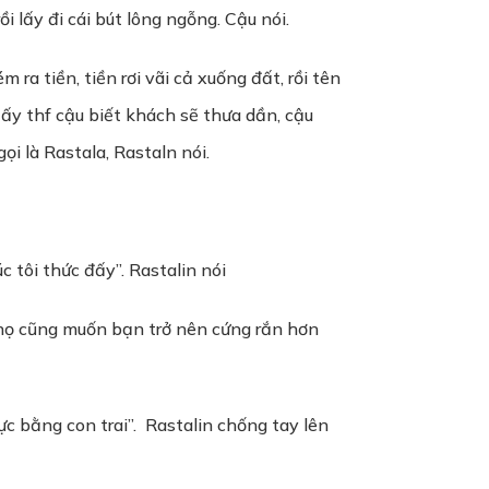
 lấy đi cái bút lông ngỗng. Cậu nói.
ra tiền, tiền rơi vãi cả xuống đất, rồi tên
 ấy thf cậu biết khách sẽ thưa dần, cậu
ọi là Rastala, Rastaln nói.
c tôi thức đấy”. Rastalin nói
 họ cũng muốn bạn trở nên cứng rắn hơn
 lực bằng con trai”. Rastalin chống tay lên