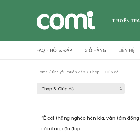
TRUYỆN TR
FAQ – HỎI & ĐÁP
GIỎ HÀNG
LIÊN HỆ
Home
tình yêu muôn kiếp
Chap 3: Giúp đỡ
“Ê cái thằng nghèo hèn kia, vẫn tám đồng
cái răng, cậu đáp