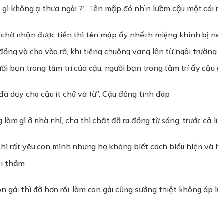
ì không ạ thưa ngài ?”. Tên mập đó nhìn lườm cậu một cái rồi
a chờ nhận được tiền thì tên mập ấy nhếch miệng khinh bị ném 
ồng và cho vào rổ, khi tiếng chuông vang lên từ ngôi trường
i bạn trong tâm trí của cậu, người bạn trong tâm trí ấy cậu g
ã dạy cho cậu ít chữ và từ”. Cậu đồng tình đáp
àm gì ở nhà nhỉ, cha thì chắt đã ra đồng từ sáng, trước cả lú
 thì rất yêu con mình nhưng họ không biết cách biểu hiện và
ói thầm
 con gái thì đỡ hơn rồi, làm con gái cũng sướng thiệt không áp