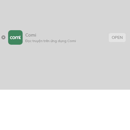
Để lại một bình luận
You must
Register
or
Login
to post a comment.
Comi
OPEN
Đọc truyện trên ứng dụng Comi
CÓ THỂ BẠN CŨNG THÍCH
Tổng hợp series ngắn truyện tình cảm.
09/08/2024
Một Lần Nữa
14/08/2020