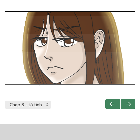
THẢO LUẬN TRUYỆN NÀY