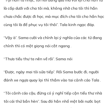
“Tại hắn ta nhục, tôi nói đúng quá mà với lại cha hắn ta
là cấp dưới với cha tôi mà, không nhờ cha tôi thì hắn
chưa chắc được đi học, mà mục đích cha tôi cho hắn học
cùng tôi là để phục vụ tôi thôi”. Tala kinh ngạc đáp.
“Vậy à”. Sama cười và chỉnh lại ý nghĩa của các từ đang
chỉnh thì có một giọng nói cắt ngang .
“Thưa tiểu thư ta nên về rồi”. Sama nói
“Được, ngày mai tôi sửa tiếp”. Rồi Sama bước đi, người
đánh xe ngựa quay lại thì thầm vào tai cảnh cáo Tala .
“Tôi cảnh cáo cậu, đừng có ý nghĩ tiếp cận tiểu thư nhà
tôi cái thứ bần hèn”. Sau đó hắn nhổ một bãi nước bọt