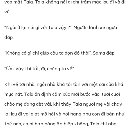
vào mặt Tala, Tala không nói gì chỉ trầm mặc lau đi và đi
về.
“Ngài ở lại nói gì với Tala vậy ?”. Người đánh xe ngựa
đáp
“Không có gì chỉ giúp cậu ta dọn đồ thôi”. Sama đáp
“Ừm, vậy thì tốt, đi, chúng ta về”.
Khi về tới nhà, ngôi nhà khá tồi tàn với một cái cửa khá
mục nát, Tala ổn định cảm xúc mới bước vào, tươi cười
chào mẹ đang dệt vải, khi thấy Tala người mẹ vội chạy
lại lau đi vài giọt mồ hôi và hỏi hang như con đi bán như
thế nào, có bị bạn hàng ăn hiếp không, Tala chỉ nhẹ