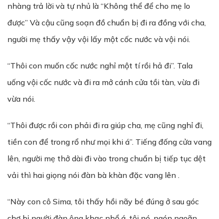
nhàng trả lời và tự nhủ là “Không thể để cho mẹ lo
được” Và cậu cũng soạn đồ chuẩn bị đi ra đồng với cha,
người mẹ thấy vậy vội lấy một cốc nước và vội nói.
“Thôi con muốn cốc nước nghỉ một tí rồi hả đi”. Tala
uống vội cốc nước và đi ra mở cánh cửa tồi tàn, vừa đi
vừa nói.
“Thôi được rồi con phải đi ra giúp cha, mẹ cũng nghỉ đi,
tiền con để trong rổ như mọi khi á”. Tiếng đống cửa vang
lên, người mẹ thở dài đi vào trong chuẩn bị tiếp tục dệt
vải thì hai giọng nói đàn bà khàn đặc vang lên .
“Này con cô Sima, tôi thấy hồi nãy bé đúng ở sau góc
chợ bị người đàn ông khạc nhổ á, tội nó, ngón ngoãn