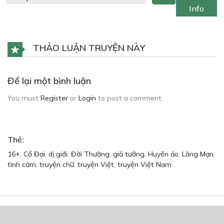
Info
THẢO LUẬN TRUYỆN NÀY
Để lại một bình luận
You must
Register
or
Login
to post a comment.
Thẻ:
16+
,
Cổ Đại
,
dị giới
,
Đời Thường
,
giả tưởng
,
Huyền ảo
,
Lãng Mạn
,
tình cảm
,
truyện chữ
,
truyện Việt
,
truyện Việt Nam