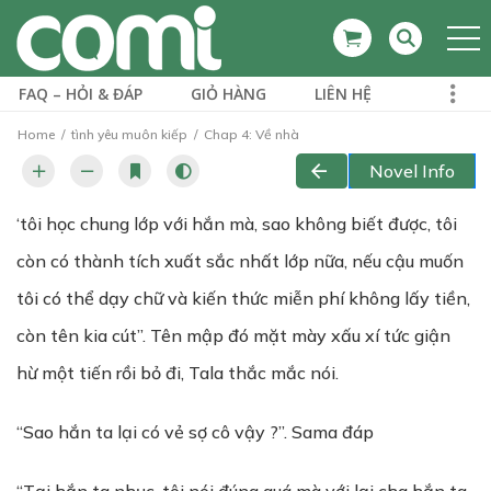
FAQ – HỎI & ĐÁP
GIỎ HÀNG
LIÊN HỆ
Home
tình yêu muôn kiếp
Chap 4: Về nhà
Novel Info
‘tôi học chung lớp với hắn mà, sao không biết được, tôi
còn có thành tích xuất sắc nhất lớp nữa, nếu cậu muốn
tôi có thể dạy chữ và kiến thức miễn phí không lấy tiền,
còn tên kia cút”. Tên mập đó mặt mày xấu xí tức giận
hừ một tiến rồi bỏ đi, Tala thắc mắc nói.
“Sao hắn ta lại có vẻ sợ cô vậy ?”. Sama đáp