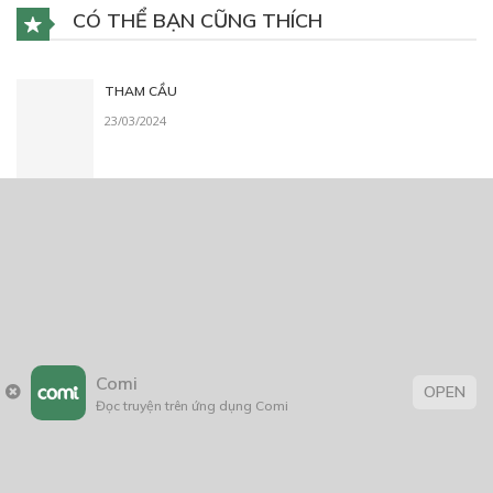
THẢO LUẬN TRUYỆN NÀY
Để lại một bình luận
You must
Register
or
Login
to post a comment.
CÓ THỂ BẠN CŨNG THÍCH
THAM CẦU
Comi
23/03/2024
OPEN
Đọc truyện trên ứng dụng Comi
ĐẾN TRƯỜNG CÓ GÌ VUI À?