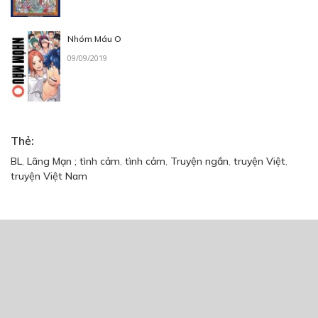
Nhóm Máu O
09/09/2019
Thẻ:
BL
,
Lãng Mạn ; tình cảm
,
tình cảm
,
Truyện ngắn
,
truyện Việt
,
truyện Việt Nam
Trang chủ
Về chúng tôi
Điều khoản sử dụng