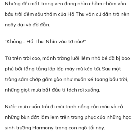
Nhưng đôi mắt trong veo đang nhìn chăm chăm vào
bầu trời đêm sâu thẳm của Hồ Thu vẫn cứ dần trở nên
ngây dại và đờ đẫn.
“Không… Hồ Thu. Nhìn vào tớ nào!”
Từ trên trời cao, mảnh trăng lưỡi liềm nhỏ bé đã bị bao
phủ bởi tầng tầng lớp lớp mây mù kéo tới. Sau một
tràng sấm chớp gầm gào như muốn xé toang bầu trời,
những giọt mưa bắt đầu tí tách rơi xuống.
Nước mưa cuốn trôi đi mùi tanh nồng của máu và cả
những bùn đất lấm lem trên trang phục của những học
sinh trường Harmony trong con ngõ tối này.