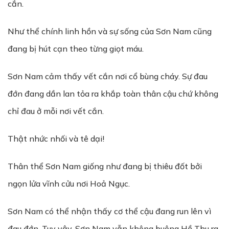
cắn.
Như thể chính linh hồn và sự sống của Sơn Nam cũng
đang bị hút cạn theo từng giọt máu.
Sơn Nam cảm thấy vết cắn nơi cổ bùng cháy. Sự đau
đớn đang dần lan tỏa ra khắp toàn thân cậu chứ không
chỉ đau ở mỗi nơi vết cắn.
Thật nhức nhối và tê dại!
Thân thể Sơn Nam giống như đang bị thiêu đốt bởi
ngọn lửa vĩnh cửu nơi Hoả Ngục.
Sơn Nam có thể nhận thấy cơ thể cậu đang run lên vì
đau đớn. Tuy vậy, Sơn Nam vẫn không buông Hồ Thu ra.