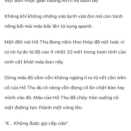
một bản nhạc giao hưởng rền rĩ và buồn bã.
Không khí không những vừa lạnh vừa ẩm mà còn tanh
nồng bởi mùi máu bốc lên từ xung quanh.
Mặt đất nơi Hồ Thu đang nằm thoi thóp đã nứt toác vì
cú rơi tự do từ độ cao ít nhất 10 mét trong toan tính của
sinh vật khát máu ban nãy.
Dòng máu đỏ sẫm vẫn không ngừng rỉ ra từ vết cắn trên
cổ của Hồ Thu dù cô nàng vẫn đang cố ấn chặt bàn tay
mình vào đó. Máu của Hồ Thu đã chảy tràn xuống cả
mặt đường tạo thành một vũng lớn.
“K… Không được gọi cấp cứu!”