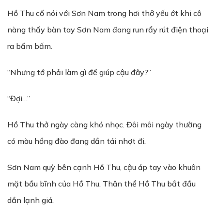
Hồ Thu cố nói với Sơn Nam trong hơi thở yếu ớt khi cô
nàng thấy bàn tay Sơn Nam đang run rẩy rút điện thoại
ra bấm bấm.
“Nhưng tớ phải làm gì để giúp cậu đây?”
“Đợi…”
Hồ Thu thở ngày càng khó nhọc. Đôi môi ngày thường
có màu hồng đào đang dần tái nhợt đi.
Sơn Nam quỳ bên cạnh Hồ Thu, cậu áp tay vào khuôn
mặt bầu bĩnh của Hồ Thu. Thân thể Hồ Thu bắt đầu
dần lạnh giá.