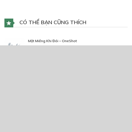
CÓ THỂ BẠN CŨNG THÍCH
Một Miếng Khi Đói – OneShot
10/11/2022
Vì Là Tình Yêu
25/11/2025
Taxi Man
30/07/2020