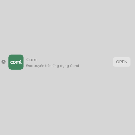
Tôi Lớp 10, Cô Lớp 12
23/09/2018
Thẻ:
Comi
OPEN
Đọc truyện trên ứng dụng Comi
action
,
giật gân
,
Học Đường
,
Lãng Mạn
,
school
,
Shounen
,
tiểu
thuyết
,
truyện Việt Nam
Trang chủ
Về chúng tôi
Điều khoản sử dụng
Hỏi & Đáp
Liên hệ