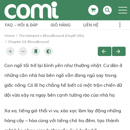
FAQ – HỎI & ĐÁP
GIỎ HÀNG
LIÊN HỆ
Home
The Vampire’s Bloodbound (Huyết Ước)
Chapter 24: Bloodbound
Con ngõ tối trở lại bình yên như thường nhật. Cư dân ở
những căn nhà hai bên ngõ vẫn đang ngủ say trong
giấc nồng. Có lẽ họ chẳng hề biết có một trận chiến dữ
dội vừa xảy ra ngay bên cạnh tường rào của nhà họ.
Xa xa, tiếng gió thổi vi vu, xào xạc làm lay động những
hàng cây – hòa cùng với tiếng chó tru đêm, tạo thành