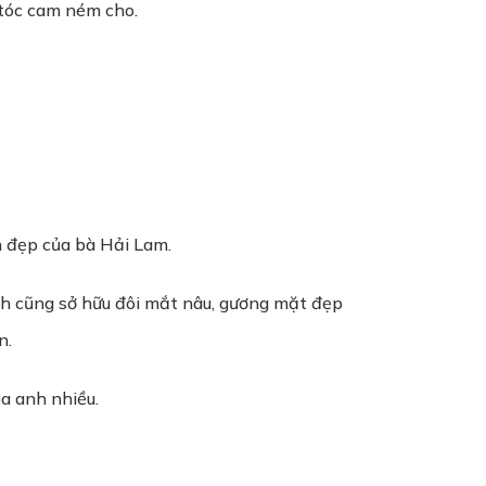
tóc cam ném cho.
h đẹp của bà Hải Lam.
nh cũng sở hữu đôi mắt nâu, gương mặt đẹp
n.
a anh nhiều.