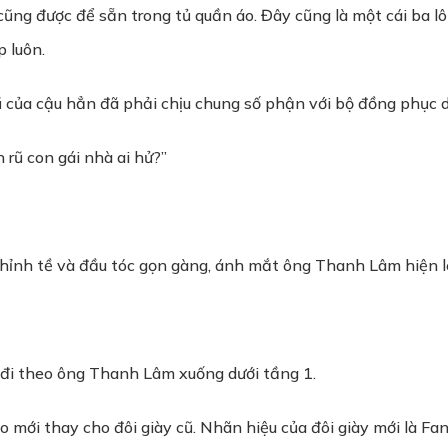
nó cũng được để sẵn trong tủ quần áo. Đây cũng là một cái ba lô
 luôn.
ũ của cậu hẳn đã phải chịu chung số phận với bộ đồng phục 
 rũ con gái nhà ai hử?”
hỉnh tề và đầu tóc gọn gàng, ánh mắt ông Thanh Lâm hiện lên
 đi theo ông Thanh Lâm xuống dưới tầng 1.
o mới thay cho đôi giày cũ. Nhãn hiệu của đôi giày mới là 