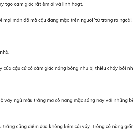
ày tạo cảm giác rất êm ái và linh hoạt.
 mọi món đồ mà cậu đang mặc trên người ’từ trong ra ngoài, t
nhà.
y của cậu cứ có cảm giác nóng bỏng như bị thiêu cháy bởi nh
n bộ váy ngủ màu trắng mà cô nàng mặc sáng nay với những b
trắng cũng diêm dúa không kém cái váy. Trông cô nàng giống