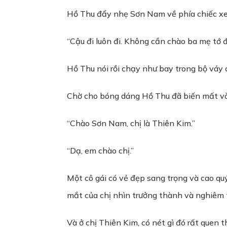
Hồ Thu đẩy nhẹ Sơn Nam về phía chiếc xe
“Cậu đi luôn đi. Không cần chào ba mẹ tớ đ
Hồ Thu nói rồi chạy như bay trong bộ váy c
Chờ cho bóng dáng Hồ Thu đã biến mất vào
“Chào Sơn Nam, chị là Thiên Kim.”
“Dạ, em chào chị.”
Một cô gái có vẻ đẹp sang trọng và cao qu
mắt của chị nhìn trưởng thành và nghiêm 
Và ở chị Thiên Kim, có nét gì đó rất quen