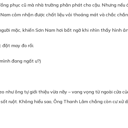
 đồng phục cũ mà nhà trường phân phát cho cậu. Nhưng nếu đ
n Nam cảm nhận được chất liệu vải thoáng mát và chắc chắn
gười mặc, khiến Sơn Nam hơi bất ngờ khi nhìn thấy hình ả
 đặt may đo rồi.
 mình đang ngất ư?)
 như ông tự giới thiệu vừa nãy – vang vọng từ ngoài cửa của 
sốt ruột. Không hiểu sao, Ông Thanh Lâm chẳng còn cư xử d