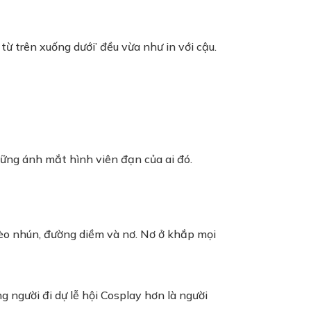
ừ trên xuống dưới’ đều vừa như in với cậu.
ững ánh mắt hình viên đạn của ai đó.
èo nhún, đường diềm và nơ. Nơ ở khắp mọi
 người đi dự lễ hội Cosplay hơn là người