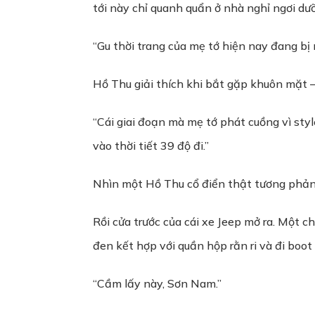
tới này chỉ quanh quẩn ở nhà nghỉ ngơi dư
“Gu thời trang của mẹ tớ hiện nay đang bị m
Hồ Thu giải thích khi bắt gặp khuôn mặt 
“Cái giai đoạn mà mẹ tớ phát cuồng vì st
vào thời tiết 39 độ đi.”
Nhìn một Hồ Thu cổ điển thật tương phản 
Rồi cửa trước của cái xe Jeep mở ra. Một 
đen kết hợp với quần hộp rằn ri và đi boot 
“Cầm lấy này, Sơn Nam.”