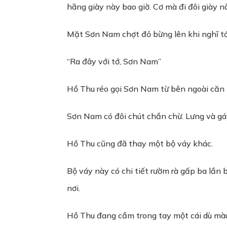
hãng giày này bao giờ. Cơ mà đi đôi giày n
Mặt Sơn Nam chợt đỏ bừng lên khi nghĩ tới
“Ra đây với tớ, Sơn Nam”
Hồ Thu réo gọi Sơn Nam từ bên ngoài căn 
Sơn Nam có đôi chút chần chừ. Lưng và gá
Hồ Thu cũng đã thay một bộ váy khác.
Bộ váy này có chi tiết rườm rà gấp ba lầ
nơi.
Hồ Thu đang cầm trong tay một cái dù màu 