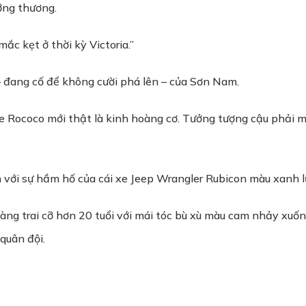
ỡng thương.
ắc kẹt ở thời kỳ Victoria.”
– đang cố để không cười phá lên – của Sơn Nam.
yle Rococo mới thật là kinh hoàng cơ. Tưởng tượng cậu phải
với sự hầm hố của cái xe Jeep Wrangler Rubicon màu xanh l
chàng trai cỡ hơn 20 tuổi với mái tóc bù xù màu cam nhảy xu
quân đội.