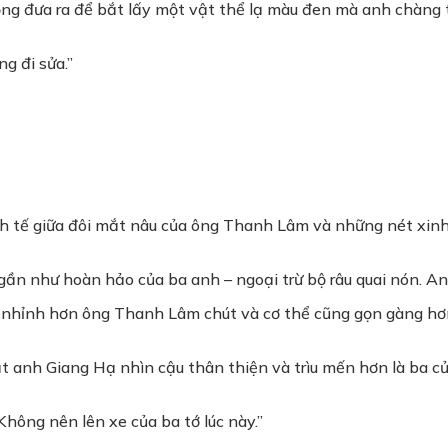
ng đưa ra để bắt lấy một vật thể lạ màu đen mà anh chàng 
g đi sửa.”
inh tế giữa đôi mắt nâu của ông Thanh Lâm và những nét xin
ần như hoàn hảo của ba anh – ngoại trừ bộ râu quai nón. A
ao nhỉnh hơn ông Thanh Lâm chút và cơ thể cũng gọn gàng hơ
anh Giang Hạ nhìn cậu thân thiện và trìu mến hơn là ba củ
hông nên lên xe của ba tớ lúc này.”