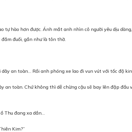
 tự hào hơn được. Ánh mắt anh nhìn cô người yêu dịu dàng, đ
đắm đuối, gần như là tôn thờ.
 dây an toàn… Rồi anh phóng xe lao đi vun vút với tốc độ ki
y an toàn. Chứ không thì dễ chừng cậu sẽ bay lên đập đầu và
 Hồ Thu đang xa dần…
 Thiên Kim?”