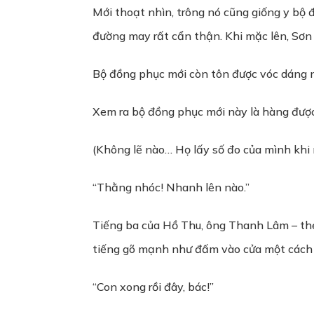
Mới thoạt nhìn, trông nó cũng giống y bộ
đường may rất cẩn thận. Khi mặc lên, Sơ
Bộ đồng phục mới còn tôn được vóc dáng n
Xem ra bộ đồng phục mới này là hàng được
(Không lẽ nào… Họ lấy số đo của mình khi
“Thằng nhóc! Nhanh lên nào.”
Tiếng ba của Hồ Thu, ông Thanh Lâm – theo
tiếng gõ mạnh như đấm vào cửa một cách 
“Con xong rồi đây, bác!”