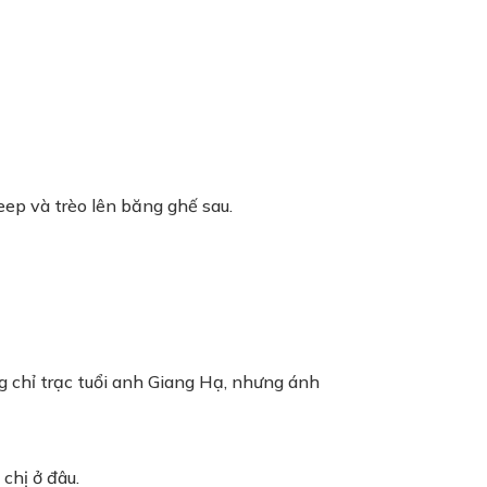
ep và trèo lên băng ghế sau.
g chỉ trạc tuổi anh Giang Hạ, nhưng ánh
chị ở đâu.