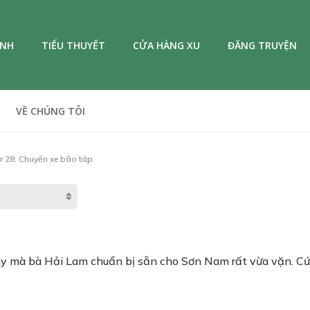
ANH
TIỂU THUYẾT
CỬA HÀNG XU
ĐĂNG TRUYỆN
VỀ CHÚNG TÔI
 28: Chuyến xe bão táp
 mà bà Hải Lam chuẩn bị sẵn cho Sơn Nam rất vừa vặn. Cứ 