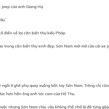
 Jeep của anh Giang Hạ.
âu.”
ổ điển về lại căn biệt thự kiểu Pháp.
 trong căn biệt thự xinh đẹp, Sơn Nam mới mở cửa cái xe Je
ý ngồi ở ghế phụ quay xuống bắt tay Sơn Nam. Trông chị cũn
túc hơn hẳn ông anh tóc cam của Hồ Thu.
 thuộc nhưng Sơn Nam chịu, cậu không thể nhớ là đã từng gặp 