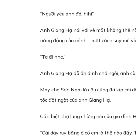
“Người yêu anh đó, hihi”
Anh Giang Hạ nói với vẻ mặt không thể nào
năng động của mình – một cách say mê và 
“Ta đi nhé.”
Anh Giang Hạ đã ổn định chỗ ngồi, anh cài
May cho Sơn Nam là cậu cũng đã kịp cài dâ
tốc đột ngột của anh Giang Hạ.
Căn biệt thự lưng chừng núi của gia đình
“Cái dây ruy băng ở cổ em là thế nào đấy,