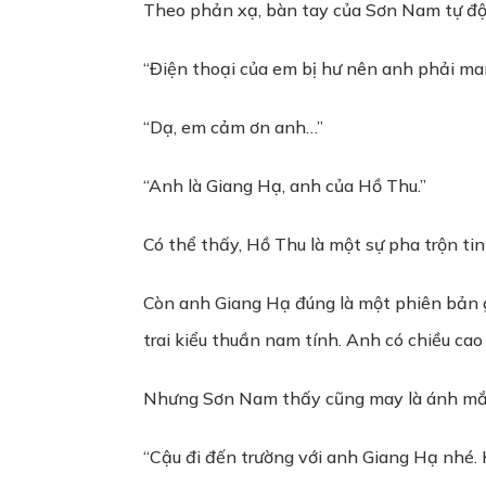
Theo phản xạ, bàn tay của Sơn Nam tự độ
“Điện thoại của em bị hư nên anh phải man
“Dạ, em cảm ơn anh…”
“Anh là Giang Hạ, anh của Hồ Thu.”
Có thể thấy, Hồ Thu là một sự pha trộn t
Còn anh Giang Hạ đúng là một phiên bản g
trai kiểu thuần nam tính. Anh có chiều c
Nhưng Sơn Nam thấy cũng may là ánh mắt 
“Cậu đi đến trường với anh Giang Hạ nhé. K