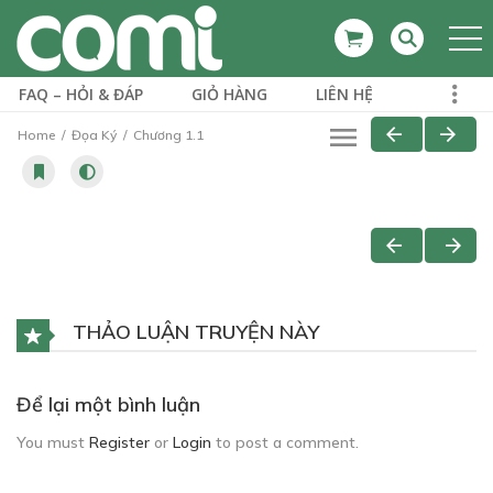
FAQ – HỎI & ĐÁP
GIỎ HÀNG
LIÊN HỆ
Home
Đọa Ký
Chương 1.1
THẢO LUẬN TRUYỆN NÀY
Để lại một bình luận
You must
Register
or
Login
to post a comment.