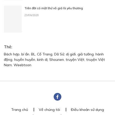
Trên đời có một thứ vô giá là yêu thương
23/06/2020
Thẻ:
Bách hợp
,
bí ẩn
,
BL
,
Cổ Trang
,
Dã Sử
,
dị giới
,
giả tưởng
,
hành
động
,
huyễn huyễn
,
kinh dị
,
Shounen
,
truyện Việt
,
truyện Việt
Nam
,
Weebtoon
Trang chủ
Về chúng tôi
Điều khoản sử dụng