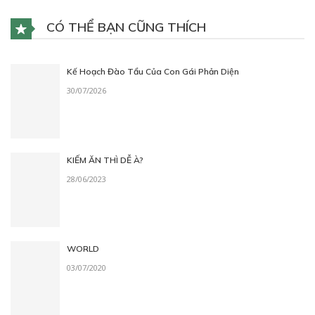
CÓ THỂ BẠN CŨNG THÍCH
Kế Hoạch Đào Tẩu Của Con Gái Phản Diện
30/07/2026
KIẾM ĂN THÌ DỄ À?
28/06/2023
WORLD
03/07/2020