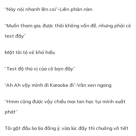
“Này nói nhanh lên coi”-Liên phàn nàn
“Muốn tham gia, được thôi không vấn đề, nhưng phải có
test đấy”
Mặt tôi tỏ vẻ khó hiểu.
“Test độ thú vị của cô bạn đây.”
“Ah Ah vậy mình đi Karaoke đi”-Vân xen ngang
“Hmm cũng được vậy chiều mai tan học tụi mình xuất
phát”
Tôi gật đầu lia lịa đồng ý, vừa lúc đấy thì chuông vô tiết