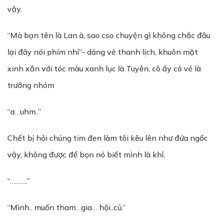
vậy.
“Mà bạn tên là Lan à, sao cso chuyện gì không chắc đâu
lại đây nói phím nhỉ”- dáng vẻ thanh lịch, khuôn mặt
xinh xắn với tóc màu xanh lục là Tuyên, cô ấy có vẻ là
trưởng nhóm
“a…uhm..”
Chết bị hỏi chúng tim đen làm tôi kêu lên như đứa ngốc
vậy, không được để bọn nó biết mình là khỉ.
“……….”
“Mình.. muốn tham…gia… hội..củ.”