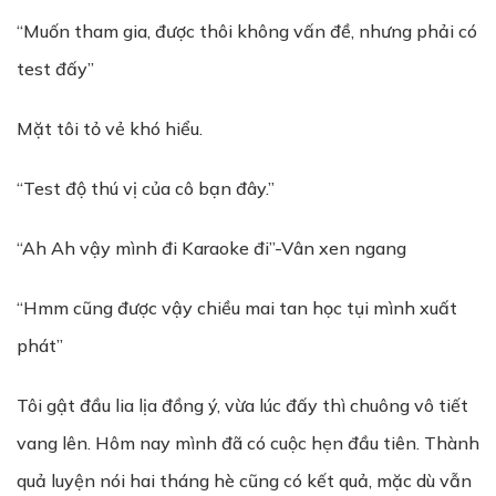
“Muốn tham gia, được thôi không vấn đề, nhưng phải có
test đấy”
Mặt tôi tỏ vẻ khó hiểu.
“Test độ thú vị của cô bạn đây.”
“Ah Ah vậy mình đi Karaoke đi”-Vân xen ngang
“Hmm cũng được vậy chiều mai tan học tụi mình xuất
phát”
Tôi gật đầu lia lịa đồng ý, vừa lúc đấy thì chuông vô tiết
vang lên. Hôm nay mình đã có cuộc hẹn đầu tiên. Thành
quả luyện nói hai tháng hè cũng có kết quả, mặc dù vẫn