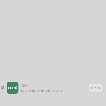
Họa sĩ Thành Phong – Tuyển Tập Truyện Ngắn
10/10/2022
THE DIVINE PUNISHMENT
04/02/2023
Em Đến Từ 17 Năm Trước
21/04/2020
Comi
OPEN
Đọc truyện trên ứng dụng Comi