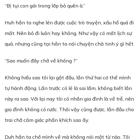
“Bị tụi con gái trong lớp bỏ quên à.”
Huh hắn ta nghe lén được cuộc trò truyện, xấu hổ quá đi
mất. Nên bỏ đi luôn hay không. Như vậy có mất lịch sự
quá, nhưng cũng tại hắn ta nói chuyện chả tinh ý gì hết.
“Sao muốn đây chở về không ?”
Không hiểu sao tôi lại gật đầu, lần thứ hai cơ thể mình
tự hành động. Lần trước có lẻ là sai lầm, không biết lần
này ra sao. Với lại nay tôi có nhắn gia đình là về trễ, nên
gia đình không có rước. Thôi vậy cũng được, lần đầu cho
trai chở cảm giác phấn khích sao ấy.
Duh hắn ta chở mình về mà không nói một từ nào. Tôi