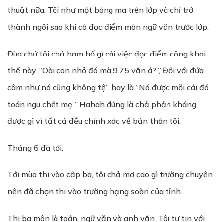
thuật nữa. Tôi như một bóng ma trên lớp và chỉ trở
thành ngôi sao khi cô đọc điểm môn ngữ văn trước lớp.
Đùa chứ tôi chả ham hố gì cái việc đọc điểm công khai
thế này. “Oài con nhỏ đó mà 9.75 văn á?”,”Đối với đứa
câm như nó cũng không tệ”, hay là “Nó được mỗi cái đó
toán ngu chết mẹ.”. Hahah đúng là chả phản kháng
được gì vì tất cả đều chính xác về bản thân tôi.
Tháng 6 đã tới.
Tới mùa thi vào cấp ba, tôi chả mơ cao gì trường chuyên
nên đã chọn thi vào trường hạng soàn của tỉnh.
Thi ba môn là toán, ngữ văn và anh văn. Tôi tự tin với