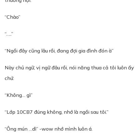
thương hại.
“Chào”
“…..”
“Ngồi đây cũng lâu rồi, đang đợi gia đình đón à”
Này chủ ngữ, vị ngữ đâu rồi, nói năng thua cả tôi luôn ấy
chứ.
“Không… gì”
“Lớp 10CB7 đúng không, nhớ là ngồi sau tôi.”
“Ông mún …dì” -wow nhớ mình luôn á.