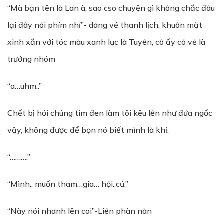
“Mà bạn tên là Lan à, sao cso chuyện gì không chắc đâu
lại đây nói phím nhỉ”- dáng vẻ thanh lịch, khuôn mặt
xinh xắn với tóc màu xanh lục là Tuyên, cô ấy có vẻ là
trưởng nhóm
“a…uhm..”
Chết bị hỏi chúng tim đen làm tôi kêu lên như đứa ngốc
vậy, không được để bọn nó biết mình là khỉ.
“……….”
“Mình.. muốn tham…gia… hội..củ.”
“Này nói nhanh lên coi”-Liên phàn nàn