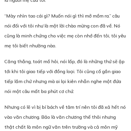
là người mẹ của tôi.
“Mày nhìn tao cái gì? Muốn nói gì thì mở mồm ra.” câu
nói đối với tôi như là một lời chào mừng con đã về. Nó
cũng là minh chứng cho việc mẹ còn nhớ đến tôi, tôi yêu
mẹ tôi biết nhường nào.
Căng thẳng, toát mồ hôi, nói lấp, đó là những thứ sẽ ập
tới khi tôi giao tiếp với đồng loại. Tôi cũng cố gắn giao
tiếp lắm chứ nhưng mà ai lại kiên nhẫn nghe một đứa
nói một câu mất ba phút cơ chứ.
Nhưng có lẽ vì bị bí bách về tâm trí nên tôi đã xả hết nó
vào văn chương. Bảo là văn chương thế thôi nhưng
thật chất là môn ngữ văn trên trường và cả môn mỹ