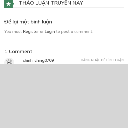
THẢO LUẬN TRUYỆN NÀY
Để lại một bình luận
You must
Register
or
Login
to post a comment.
1 Comment
chinh_ching0709
ĐĂNG NHẬP ĐỂ BÌNH LUẬN
đoạn đầu cậu bị lặp r đóa
15/12/2023 at 14:23
CÓ THỂ BẠN CŨNG THÍCH
Vũ đài trên sân cỏ
10/01/2021