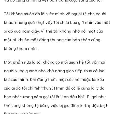
Và đó cũng chính là vết bẩn trong cuộc sống của tôi.
Tôi không muốn đỗ lỗi việc mình vẽ người tệ cho người
khác, nhưng quả thật vậy tôi chưa bao giờ nhìn vào mặt
ai đó quá năm giây. Vì thế tôi không nhớ nổi mặt của
một ai, khuôn mặt đáng thương của bản thân cũng
không thèm nhìn.
Một phần nữa là tôi không có mối quan hệ tốt với mọi
người xung quanh nhờ khả năng giao tiếp thua cả loài
khỉ của mình. Khi đứng trước một câu hỏi hoặc lời kêu
của ai đó tôi chỉ “eh”,”huh”. Hmm đó có lẽ cũng là lý do
bọn nhóc trong xóm gọi tôi là “Lan đầu khỉ”. Bị gọi như
thế cũng không tệ bằng việc bị gia đình kì thị, đặc biệt