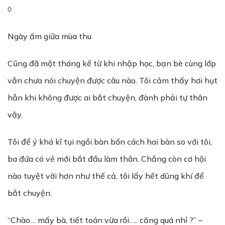
◊
Ngày ấm giữa mùa thu
Cũng đã một tháng kể từ khi nhập học, bạn bè cùng lớp
vẫn chưa nói chuyện được câu nào. Tôi cảm thấy hơi hụt
hẫn khi không được ai bắt chuyện, đành phải tự thân
vậy.
Tôi để ý khá kĩ tụi ngồi bàn bốn cách hai bàn so với tôi,
ba đứa có vẻ mới bắt đầu làm thân. Chẳng còn cơ hội
nào tuyệt vời hơn như thế cả, tôi lấy hết dũng khí để
bắt chuyện.
“Chào… mấy bà, tiết toán vừa rồi….. căng quá nhỉ ?” –