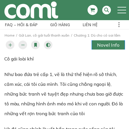
FAQ – HỎI & ĐÁP
GIỎ HÀNG
LIÊN HỆ
Home
Gửi Lan, cô gái tuổi thanh xuân
Chương 1: Dù cho có sai lầm
Novel Info
Cô gái loài khỉ
Như bao đứa trẻ cấp 1, vẽ là thứ thể hiện rõ sở thích,
cảm xúc, cái tôi của mình. Tôi cũng chẳng ngoại lệ,
những bức tranh vẽ tuyệt đẹp nhưng chưa bao giờ được
tô màu, những hình ảnh méo mó khi vẽ con người. Đó là
những vết rợn trong bức tranh của tôi