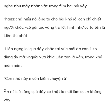
nghe như mấy nhân vật trong film hài nói vậy
“haizz chả hiểu nổi ông ta cho bài khó rồi còn chì chiết
người khác.”-cô gái tóc vàng trả lời, hình như cô ta tên là
Liên thì phải.
“Liên nặng lời quá đấy, chắc tại vừa mới ăn con 1 to
đùng ấy mà.”-người vừa khịa Liên tên là Vân, trong khá
mủm mỉm.
“Con nhỏ này muốn kiếm chuyện à”
Ăn nói sổ sàng quá đấy có thật là mới làm quen không
vậy.