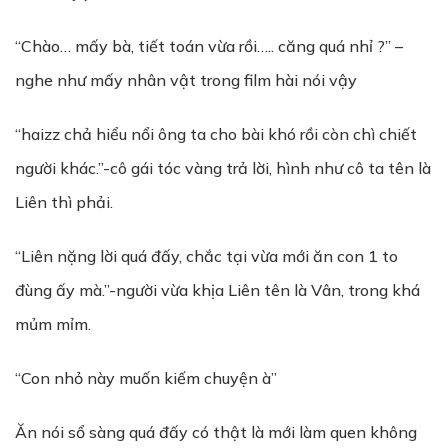
“Chào… mấy bà, tiết toán vừa rồi….. căng quá nhỉ ?” –
nghe như mấy nhân vật trong film hài nói vậy
“haizz chả hiểu nổi ông ta cho bài khó rồi còn chì chiết
người khác.”-cô gái tóc vàng trả lời, hình như cô ta tên là
Liên thì phải.
“Liên nặng lời quá đấy, chắc tại vừa mới ăn con 1 to
đùng ấy mà.”-người vừa khịa Liên tên là Vân, trong khá
mủm mỉm.
“Con nhỏ này muốn kiếm chuyện à”
Ăn nói sổ sàng quá đấy có thật là mới làm quen không