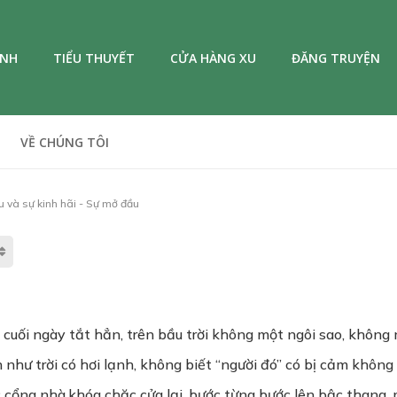
ANH
TIỂU THUYẾT
CỬA HÀNG XU
ĐĂNG TRUYỆN
VỀ CHÚNG TÔI
 và sự kinh hãi - Sự mở đầu
cuối ngày tắt hẳn, trên bầu trời không một ngôi sao, không 
 như trời có hơi lạnh, không biết “người đó” có bị cảm khôn
c cổng nhà,khóa chặc cửa lại, bước từng bước lên bậc thang,