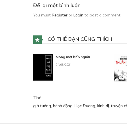
Để lại một bình luận
You must
Register
or
Login
to post a comment.
CÓ THỂ BẠN CŨNG THÍCH
Mong một kiếp người
04/08/2021
Thẻ:
giả tưởng
,
hành động
,
Học Đường
,
kinh dị
,
truyện c