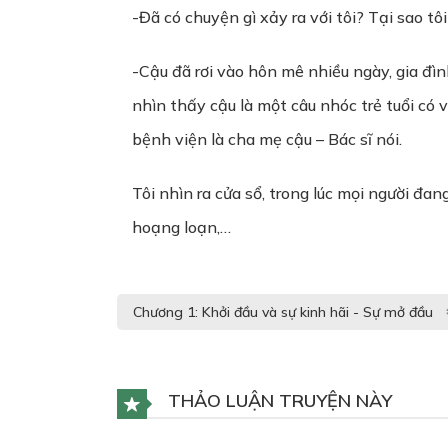
-Đã có chuyện gì xảy ra với tôi? Tại sao tôi
-Cậu đã rơi vào hôn mê nhiều ngày, gia đìn
nhìn thấy cậu là một câu nhóc trẻ tuổi có
bệnh viện là cha mẹ cậu – Bác sĩ nói.
Tôi nhìn ra cửa sổ, trong lúc mọi người đan
hoạng loạn,…
THẢO LUẬN TRUYỆN NÀY