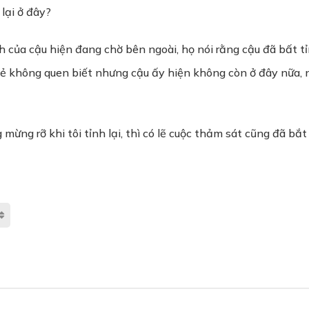
 lại ở đây?
h của cậu hiện đang chờ bên ngoài, họ nói rằng cậu đã bất t
 vẻ không quen biết nhưng cậu ấy hiện không còn ở đây nữa, 
g mừng rỡ khi tôi tỉnh lại, thì có lẽ cuộc thảm sát cũng đã bắ