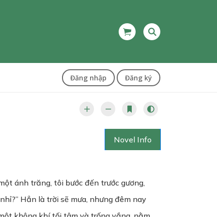
Đăng nhập
Đăng ký
Novel Info
một ánh trăng, tôi bước đến trước gương,
g nhỉ?” Hẳn là trời sẽ mưa, nhưng đêm nay
 một không khí tối tâm và trống vắng, nằm