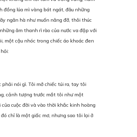
ánh đồng lúa mì vàng bát ngát, đâu những
 dãy ngân hà như muốn nâng đỡ, thôi thúc
i, những âm thanh rì rào của nước va đập với
ôi, một cậu nhóc trong chiếc áo khoác đen
hỏi:
hải nói gì. Tôi mở chiếc túi ra, tay tôi
ng, cảnh tượng trước mắt tôi như một
 của cuộc đời và vào thời khắc kinh hoàng
đó chỉ là một giấc mơ, nhưng sao tôi lại ở