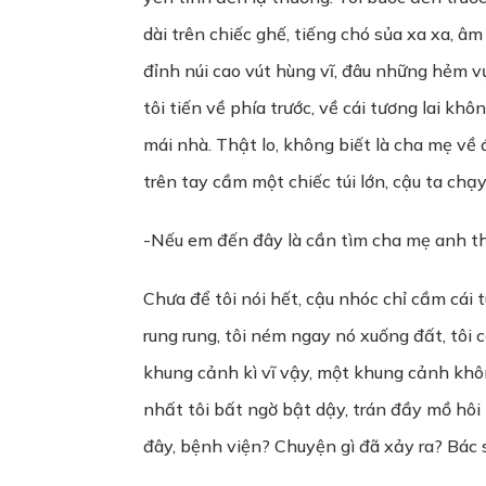
dài trên chiếc ghế, tiếng chó sủa xa xa, â
đỉnh núi cao vút hùng vĩ, đâu những hẻm v
tôi tiến về phía trước, về cái tương lai kh
mái nhà. Thật lo, không biết là cha mẹ về
trên tay cầm một chiếc túi lớn, cậu ta chạy
-Nếu em đến đây là cần tìm cha mẹ anh th
Chưa để tôi nói hết, cậu nhóc chỉ cầm cái tu
rung rung, tôi ném ngay nó xuống đất, tôi
khung cảnh kì vĩ vậy, một khung cảnh khôn
nhất tôi bất ngờ bật dậy, trán đầy mồ hôi 
đây, bệnh viện? Chuyện gì đã xảy ra? Bác s