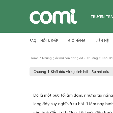
TRUYỆN TR
FAQ – HỎI & ĐÁP
GIỎ HÀNG
LIÊN HỆ
Home
Những giấc mơ còn dang dở
Chương 1: Khởi đầu
Đó là một bữa tối ảm đạm, những tia nắng 
lòng đầy suy nghĩ và tự hỏi: “Hôm nay hình
yên tĩnh đến lạ thường. Tôi bước đến trướ