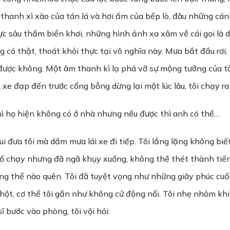
m thanh xì xào của tán lá và hơi ấm của bếp lò, đâu những c
ực sâu thẩm biển khơi, những hình ảnh xa xâm về cái gọi là
ông có thật, thoát khỏi thực tại vô nghĩa này. Mưa bắt đầu rơ
 được không. Một âm thanh kì lạ phá vỡ sự mộng tưởng của t
 xe đạp đến trước cổng bỗng dừng lại một lúc lâu, tôi chạy ra 
ì họ hiện không có ở nhà nhưng nếu được thì anh có thể…
i đưa tôi mà dầm mưa lái xe đi tiếp. Tôi lẳng lặng không biết p
 cố chạy nhưng đã ngã khụy xuống, không thề thét thành tiế
g thể nào quên. Tôi đã tuyệt vọng như những giây phúc cuối
hột, cơ thể tôi gần như không cử động nổi. Tôi nhẹ nhỏm khi 
ĩ bước vào phòng, tôi vội hỏi: