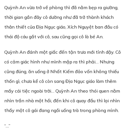
Quỳnh An vừa trở về phòng thì đã nằm bẹp ra giường,
thời gian gần đây cô dường như đã trở thành khách
thân thiết của Địa Ngục giáo, Xích Nguyệt ban đầu có
thái độ cáu gắt với cô, sau cũng gọi cô là bé An.
Quỳnh An đánh một giấc đến tận trưa mới tỉnh dậy. Cô
có cảm giác hình như mình mập ra thì phải… Nhưng
cũng đúng, ăn uống ở Nhất Kiếm đảo vốn không thiếu
thốn gì, chưa kể cô còn sang Địa Ngục giáo làm thêm
mấy cái tiệc ngoài trời… Quỳnh An theo thói quen nằm
nhìn trần nhà một hồi, đến khi cô quay đầu thì lại nhìn
thấy một cô gái đang ngồi uống trà trong phòng mình.
“…”