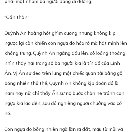
phải một nhóm ba người đang đi đường.
“Cẩn thận!”
Quỳnh An hoảng hốt ghìm cương nhưng không kịp,
ngược lại còn khiến con ngựa đó hóa rồ mà hất mình lên
không trung. Quỳnh An ngẩng đầu lên, cô loáng thoáng
nhìn thấy hai trong số ba người kia là tín đồ của Linh
Ẩn. Vị Ẩn sư đeo trên lưng một chiếc quan tài bằng gỗ
bỗng nhiên thủ thế, Quỳnh An không kịp đoán đó là
nam hay nữ, chỉ thấy Ẩn sư nọ bước chân né tránh con
ngựa kia lao đến, sau đó nghiêng người chưởng vào cổ
nó.
Con ngựa đó bỗng nhiên ngã lăn ra đất, máu từ mũi và