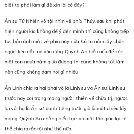
biết ta phải làm gì để xin lỗi cô đây?”
Ẩn sư Tử Nhiên vô tội nhìn về phía Thủy, sau khi phát
hiện người kia không để ý đến mình thì cũng không tiếp
tục bắn ánh mắt về phía này nữa. Cô ta nắm lấy chân
ngựa, kéo dần nó vào rừng. Quỳnh An hiểu nếu để xác
một con ngựa nằm giữa đường thì cũng không tốt lắm,
nên cũng không dám nói gì nhiều.
Ẩn Linh chia ra hai phái võ là Linh sư và Ẩn sư, Linh sư
trước nay coi trọng mạng người, thiên về chữa trị, ngược
lại với họ là Ẩn sư, danh tiếng trước giờ là một chiêu lấy
mạng. Quỳnh An chẳng hiểu tại sao một tôn giáo lại có
thể chia ra rắc rối như thế nữa.