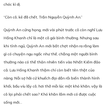
chóc kì dị.
“Còn cô, kẻ đã chết, Trần Nguyễn Quỳnh An.”
Quỳnh An cứng họng, mới vài phút trước cô còn nghĩ Lưu
Hồng Khanh chỉ là một cô gái bình thường. Nhưng sau
khi tỉnh ngủ, Quỳnh An mới bất chợt nhận ra rằng làm
gì có chuyện ngu ngốc như thế, chẳng một người bình
thường nào có thể thản nhiên tiến vào Nhất Kiếm đảo
cả. Lưu Hồng Khanh thậm chí còn biết tên thật của
nàng. Nỗi sợ hãi cứ khuếch đại dần rồi biến thành hình
khối, bấu víu lấy cô, hơi thở mỗi lúc một khó khăn, vậy là
cô lại phải chết sao? Khó khăn lắm mới có được cuộc
sống mới…