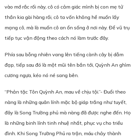
vào mớ rắc rối này, cô có cảm giác mình bị con mẹ tử
thần kia gài hàng rồi, cô ta vốn không hề muốn lấy
mạng cô, mà là muốn cô an ổn sống ở nơi này. Để vũ trụ
tiếp tục vận động theo cách nó làm trước đây.
Phía sau bỗng nhiên vang lên tiếng cành cây bị dẫm
đạp, tiếp sau đó là một mũi tên bắn tới, Quỳnh An ghìm
cương ngựa, kéo nó né sang bên.
“Phản tặc Tôn Quỳnh An, mau về chịu tội.”- Đuổi theo
nàng là những quân lính mặc bộ giáp trắng như tuyết,
đây là Song Trường phủ mà nàng đã được nghe đến. Họ
là những binh lính tinh nhuệ nhất, phục vụ cho triều
đình. Khi Song Trường Phủ ra trận, máu chảy thành