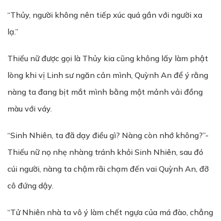
“Thủy, người không nên tiếp xúc quá gần với người xa
lạ.”
Thiếu nữ được gọi là Thủy kia cũng không lấy làm phật
lòng khi vị Linh sư ngăn cản mình, Quỳnh An để ý rằng
nàng ta đang bịt mắt mình bằng một mảnh vải đồng
màu với váy.
“Sinh Nhiên, ta đã dạy điều gì? Nàng còn nhớ không?”-
Thiếu nữ nọ nhẹ nhàng tránh khỏi Sinh Nhiên, sau đó
cúi người, nàng ta chậm rãi chạm đến vai Quỳnh An, đỡ
cô đứng dậy.
“Tử Nhiên nhà ta vô ý làm chết ngựa của má đào, chẳng