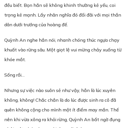
đều biết. Bọn hắn sẽ không khinh thường kẻ yếu, coi
trọng kẻ mạnh. Lấy nhân nghĩa đó đối đãi với mọi thần
dân dưới trướng của hoàng đế.
Quỳnh An nghe hắn nói, nhanh chóng thúc ngựa chạy
khuất vào rừng sâu. Một giọt lệ vui mừng chảy xuống từ
khóe mắt.
Sống rồi…
Nhưng sự việc nào suôn sẻ như vậy, hẳn là lúc xuyên
không, không! Chắc chắn là do lúc được sinh ra cô đã
quên không cộng cho mình một ít điểm may mắn. Thế
nên khi vừa xông ra khỏi rừng, Quỳnh An bất ngờ đụng