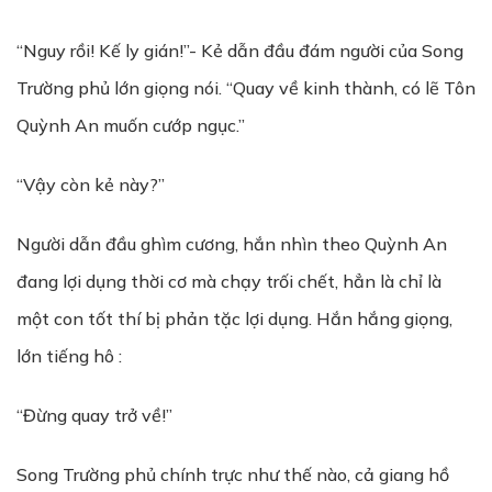
“Nguy rồi! Kế ly gián!”- Kẻ dẫn đầu đám người của Song
Trường phủ lớn giọng nói. “Quay về kinh thành, có lẽ Tôn
Quỳnh An muốn cướp ngục.”
“Vậy còn kẻ này?”
Người dẫn đầu ghìm cương, hắn nhìn theo Quỳnh An
đang lợi dụng thời cơ mà chạy trối chết, hẳn là chỉ là
một con tốt thí bị phản tặc lợi dụng. Hắn hắng giọng,
lớn tiếng hô :
“Đừng quay trở về!”
Song Trường phủ chính trực như thế nào, cả giang hồ