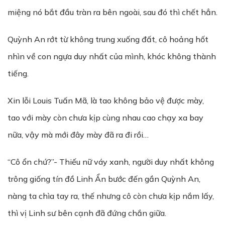
miệng nó bắt đầu tràn ra bên ngoài, sau đó thì chết hẳn.
Quỳnh An rớt từ không trung xuống đất, cô hoảng hốt
nhìn về con ngựa duy nhất của mình, khóc không thành
tiếng.
Xin lỗi Louis Tuấn Mã, là tao không bảo vệ được mày,
tao với mày còn chưa kịp cùng nhau cao chạy xa bay
nữa, vậy mà mới đây mày đã ra đi rồi…
“Cô ổn chứ?”- Thiếu nữ váy xanh, người duy nhất không
trông giống tín đồ Linh Ẩn bước đến gần Quỳnh An,
nàng ta chìa tay ra, thế nhưng cô còn chưa kịp nắm lấy,
thì vị Linh sư bên cạnh đã đứng chắn giữa.