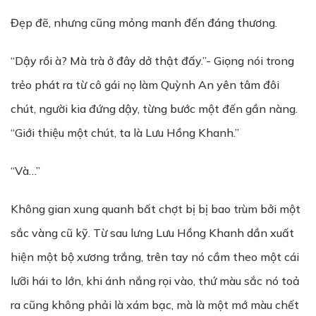
Đẹp đẽ, nhưng cũng mỏng manh đến đáng thương.
“Dậy rồi à? Mà trà ở đây dở thật đấy.”- Giọng nói trong
trẻo phát ra từ cô gái nọ làm Quỳnh An yên tâm đôi
chút, người kia đứng dậy, từng bước một đến gần nàng.
“Giới thiệu một chút, ta là Lưu Hồng Khanh.”
“Và…”
Không gian xung quanh bất chợt bị bị bao trùm bởi một
sắc vàng cũ kỹ. Từ sau lưng Lưu Hồng Khanh dần xuất
hiện một bộ xương trắng, trên tay nó cầm theo một cái
lưỡi hái to lớn, khi ánh nắng rọi vào, thứ màu sắc nó toả
ra cũng không phải là xám bạc, mà là một mớ màu chết