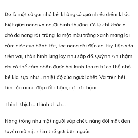
Đó là một cô gái nhỏ bé, không có quá nhiều điểm khác
biệt giữa nàng và người bình thường. Có lẽ chỉ khác ở
chỗ da nàng rất trắng, là một màu trắng xanh mang lại
cảm giác của bệnh tật, tóc nàng dài đến eo, tùy tiện xõa
trên vai, thân hình lung lay như sắp đổ. Quỳnh An thậm
chí có thể cảm nhận được hơi lạnh tỏa ra từ cơ thể nhỏ
bé kia, tựa như… nhiệt độ của người chết. Và trên hết,
tim của nàng đập rất chậm, cực kì chậm.
Thình thịch… thình thịch…
Nàng trông như một người sắp chết, nâng đôi mắt đen
tuyền mờ mịt nhìn thế giới bên ngoài.