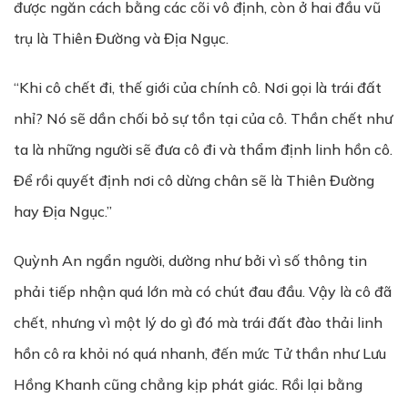
được ngăn cách bằng các cõi vô định, còn ở hai đầu vũ
trụ là Thiên Đường và Địa Ngục.
“Khi cô chết đi, thế giới của chính cô. Nơi gọi là trái đất
nhỉ? Nó sẽ dần chối bỏ sự tồn tại của cô. Thần chết như
ta là những người sẽ đưa cô đi và thẩm định linh hồn cô.
Để rồi quyết định nơi cô dừng chân sẽ là Thiên Đường
hay Địa Ngục.”
Quỳnh An ngẩn người, dường như bởi vì số thông tin
phải tiếp nhận quá lớn mà có chút đau đầu. Vậy là cô đã
chết, nhưng vì một lý do gì đó mà trái đất đào thải linh
hồn cô ra khỏi nó quá nhanh, đến mức Tử thần như Lưu
Hồng Khanh cũng chẳng kịp phát giác. Rồi lại bằng