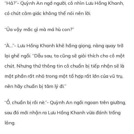
“Hả?”- Quỳnh An ngớ người, cô nhìn Lưu Hồng Khanh,
có chút cảm giác không thể nói nên lời.
“Ủa vậy mắc gì mà má hù con?”
“À…”- Lưu Hồng Khanh khẽ hắng giọng, nàng quay trở
lại ghế ngồi. “Dẫu sau, ta cũng sẽ giải thích cho cô một
chút. Nhưng thứ thông tin cô chuẩn bị tiếp nhận sẽ là
một phần rất nhỏ trong một tổ hợp rất lớn của vũ trụ,
nên hãy chuẩn bị tâm lý đi.”
“Ồ, chuẩn bị rồi nè.”- Quỳnh An ngồi ngoan trên giường,
sau đó mới nhận ra Lưu Hồng Khanh vừa đánh trống
lảng.