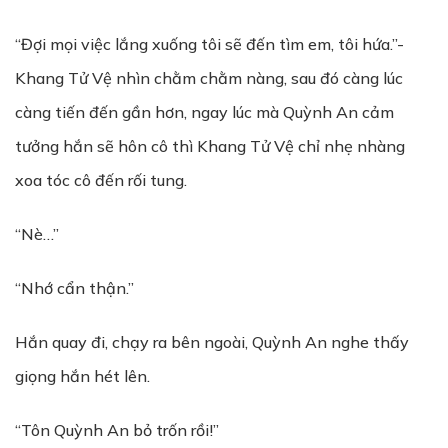
“Đợi mọi việc lắng xuống tôi sẽ đến tìm em, tôi hứa.”-
Khang Tử Vệ nhìn chằm chằm nàng, sau đó càng lúc
càng tiến đến gần hơn, ngay lúc mà Quỳnh An cảm
tưởng hắn sẽ hôn cô thì Khang Tử Vệ chỉ nhẹ nhàng
xoa tóc cô đến rối tung.
“Nè…”
“Nhớ cẩn thận.”
Hắn quay đi, chạy ra bên ngoài, Quỳnh An nghe thấy
giọng hắn hét lên.
“Tôn Quỳnh An bỏ trốn rồi!”