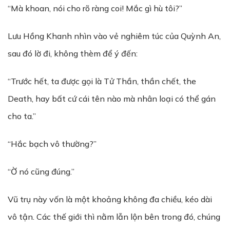
“Mà khoan, nói cho rõ ràng coi! Mắc gì hù tôi?”
Lưu Hồng Khanh nhìn vào vẻ nghiêm túc của Quỳnh An,
sau đó lờ đi, không thèm để ý đến:
“Trước hết, ta được gọi là Tử Thần, thần chết, the
Death, hay bất cứ cái tên nào mà nhân loại có thể gán
cho ta.”
“Hắc bạch vô thường?”
“Ờ nó cũng đúng.”
Vũ trụ này vốn là một khoảng không đa chiều, kéo dài
vô tận. Các thế giới thì nằm lẫn lộn bên trong đó, chúng