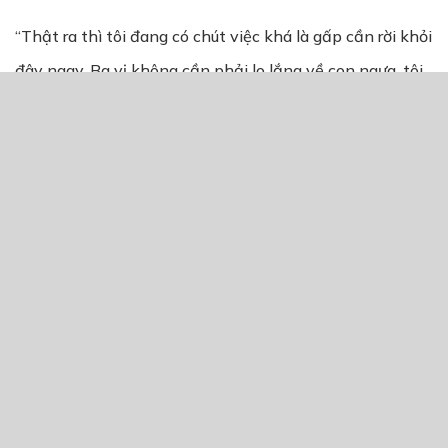
“Thật ra thì tôi đang có chút việc khá là gấp cần rời khỏi
đây ngay. Ba vị không cần phải lo lắng về con ngựa, tôi
có thể tự lo được.”- Quỳnh An cười nói, giờ có thể cô vẫn
chưa bị bắt, nhưng một khi triều đình biết được rằng
Quỳnh An không chạy về kinh thành thì chắc chắn sẽ
dán thông báo truy nã, lúc đó ai biết mấy người này còn
tốt bụng với cô hay không.
Thôi thôi, kẻ địch quá trâu bò, Quỳnh An đánh không lại,
cũng chạy không thoát. Chi bằng trước khi lâm vào tình
trạng đó, cô tự giải cứu mình còn hơn.
Không ở lại quá lâu, Quỳnh An nhanh chóng cúi đầu với