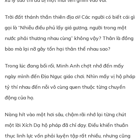
xử lý sao thì đã bị một mũi tên ghim vào vai.
Trời đất thánh thần thiên địa ơi! Các người có biết cái gì
gọi là “Nhiễu điều phủ lấy giá gương, người trong một
nước phải thương nhau cùng” không vậy? Thân là đồng
bào mà lại nỡ gây tổn hại thân thể nhau sao?
Trong lúc đang bối rối, Minh Anh chợt nhớ đến mấy
ngày mình đến Địa Ngục giáo chơi. Nhìn mấy vị hộ pháp
tỷ thí nhau đến nỗi vô cùng quen thuộc từng chuyển
động của họ.
Nàng hít vào một hơi sâu, chậm rãi nhớ lại từng chút
một lời Xích Dạ hộ pháp đã chỉ dạy. Điều khiển thuần
thục linh lực vốn phải luyện tập rất nhiều, nhưng cũng