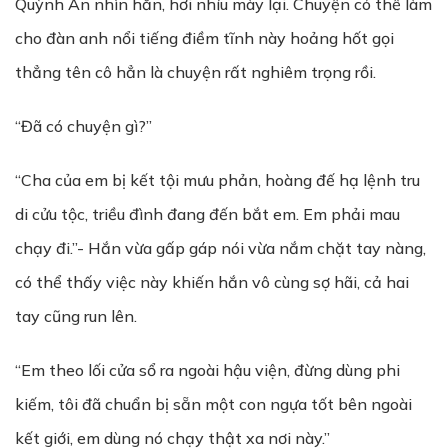
Quỳnh An nhìn hắn, hơi nhíu mày lại. Chuyện có thể làm
cho đàn anh nổi tiếng điềm tĩnh này hoảng hốt gọi
thẳng tên cô hẳn là chuyện rất nghiêm trọng rồi.
“Đã có chuyện gì?”
“Cha của em bị kết tội mưu phản, hoàng đế hạ lệnh tru
di cửu tộc, triều đình đang đến bắt em. Em phải mau
chạy đi.”- Hắn vừa gấp gáp nói vừa nắm chặt tay nàng,
có thể thấy việc này khiến hắn vô cùng sợ hãi, cả hai
tay cũng run lên.
“Em theo lối cửa sổ ra ngoài hậu viện, đừng dùng phi
kiếm, tôi đã chuẩn bị sẵn một con ngựa tốt bên ngoài
kết giới, em dùng nó chạy thật xa nơi này.”