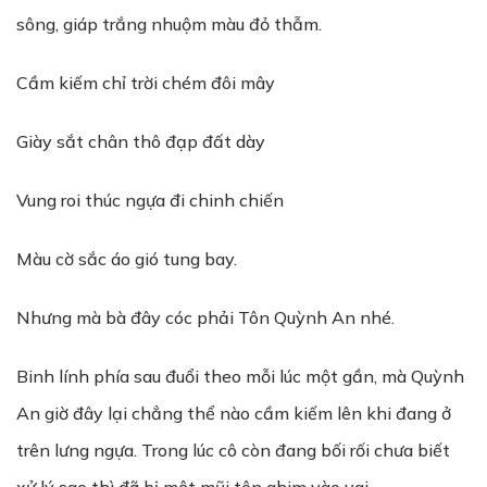
sông, giáp trắng nhuộm màu đỏ thẫm.
Cầm kiếm chỉ trời chém đôi mây
Giày sắt chân thô đạp đất dày
Vung roi thúc ngựa đi chinh chiến
Màu cờ sắc áo gió tung bay.
Nhưng mà bà đây cóc phải Tôn Quỳnh An nhé.
Binh lính phía sau đuổi theo mỗi lúc một gần, mà Quỳnh
An giờ đây lại chẳng thể nào cầm kiếm lên khi đang ở
trên lưng ngựa. Trong lúc cô còn đang bối rối chưa biết