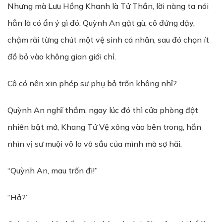
Nhưng mà Lưu Hồng Khanh là Tử Thần, lời nàng ta nói
hẳn là có ẩn ý gì đó. Quỳnh An gật gù, cô đứng dậy,
chậm rãi từng chút một vệ sinh cá nhân, sau đó chọn ít
đồ bỏ vào không gian giới chỉ.
Cô có nên xin phép sư phụ bỏ trốn không nhỉ?
Quỳnh An nghĩ thầm, ngay lúc đó thì cửa phòng đột
nhiên bật mở, Khang Tử Vệ xông vào bên trong, hắn
nhìn vị sư muội vô lo vô sầu của mình mà sợ hãi.
“Quỳnh An, mau trốn đi!”
“Hả?”