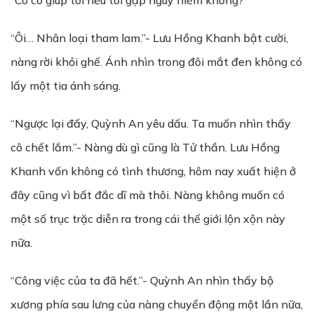
“Cô có giúp tôi nếu tôi gặp nguy hiểm không?”
“Ôi… Nhân loại tham lam.”- Lưu Hồng Khanh bật cười,
nàng rời khỏi ghế. Ánh nhìn trong đôi mắt đen không có
lấy một tia ánh sáng.
“Ngược lại đấy, Quỳnh An yêu dấu. Ta muốn nhìn thấy
cô chết lắm.”- Nàng dù gì cũng là Tử thần. Lưu Hồng
Khanh vốn không có tình thương, hôm nay xuất hiện ở
đây cũng vì bất đắc dĩ mà thôi. Nàng không muốn có
một số trục trặc diễn ra trong cái thế giới lộn xộn này
nữa.
“Công việc của ta đã hết.”- Quỳnh An nhìn thấy bộ
xương phía sau lưng của nàng chuyển động một lần nữa,