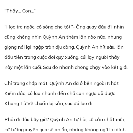
“Thầy… Con…”
“Học trò ngốc, cố sống cho tốt.”- Ông quay đầu đi, nhìn
cũng không nhìn Quỳnh An thêm lần nào nữa, nhưng
giọng nói lại ngập tràn dịu dàng, Quỳnh An hít sâu, lần
đầu tiên trong cuộc đời quỳ xuống, cúi lạy người thầy
này một lần cuối. Sau đó nhanh chóng chạy vào kết giới.
Chỉ trong chớp mắt, Quỳnh An đã ở bên ngoài Nhất
Kiếm đảo, cô lao nhanh đến chỗ con ngựa đã được
Khang Tử Vệ chuẩn bị sẵn, sau đó lao đi.
Phải đi đâu bây giờ? Quỳnh An tự hỏi, cô cắn chặt môi,
cứ tưởng xuyên qua sẽ an ổn, nhưng không ngờ lại dính