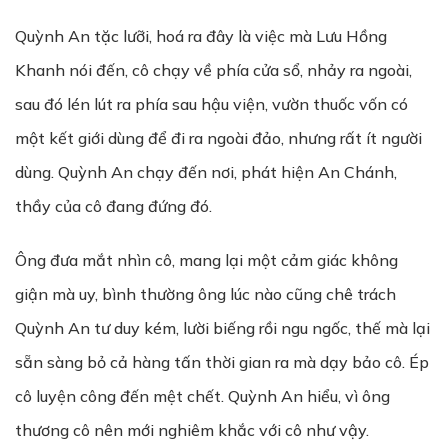
Quỳnh An tặc lưỡi, hoá ra đây là việc mà Lưu Hồng
Khanh nói đến, cô chạy về phía cửa sổ, nhảy ra ngoài,
sau đó lén lút ra phía sau hậu viện, vườn thuốc vốn có
một kết giới dùng để đi ra ngoài đảo, nhưng rất ít người
dùng. Quỳnh An chạy đến nơi, phát hiện An Chánh,
thầy của cô đang đứng đó.
Ông đưa mắt nhìn cô, mang lại một cảm giác không
giận mà uy, bình thường ông lúc nào cũng chê trách
Quỳnh An tư duy kém, lười biếng rồi ngu ngốc, thế mà lại
sẵn sàng bỏ cả hàng tấn thời gian ra mà dạy bảo cô. Ép
cô luyện công đến mệt chết. Quỳnh An hiểu, vì ông
thương cô nên mới nghiêm khắc với cô như vậy.