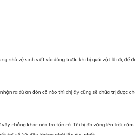
rong nhà vệ sinh viết vài dòng trước khi bị quái vật lôi đi, để
ôi nhận ra dù ăn đòn cỡ nào thì chị ấy cũng sẽ chữa trị được cho
ư vậy chẳng khác nào tra tấn cả. Tôi bị đá văng lên trời, cắm 
chết trở về. Và đấy không phải lần duy nhất…