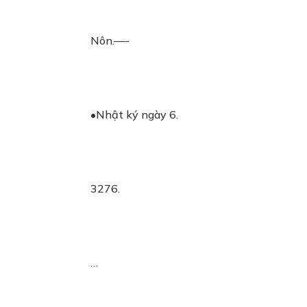
Nôn.—-
•Nhật ký ngày 6.
3276.
…