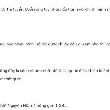
hức thi tuyển. Buổi sáng tuy phải đấu tranh với chính mình n
 sau bao nhiêu năm. Rồi tôi được chị ấy dẫn đi xem nhà thi, n
i rằng đây là cách nhanh nhất để thúc ép tôi điều khiển khí 
 chút gì cả.
ủa Diệt Nguyền Hội, nó nặng gần 1 GB…