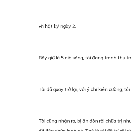
•Nhật ký ngày 2.
Bây giờ là 5 giờ sáng, tôi đang tranh thủ t
Tôi đã quay trở lại, với ý chí kiên cường, t
Tôi cũng nhận ra, bị ăn đòn rồi chữa trị nh
đã đến chữa lành nó. Thế là tôi đã từ cõi 