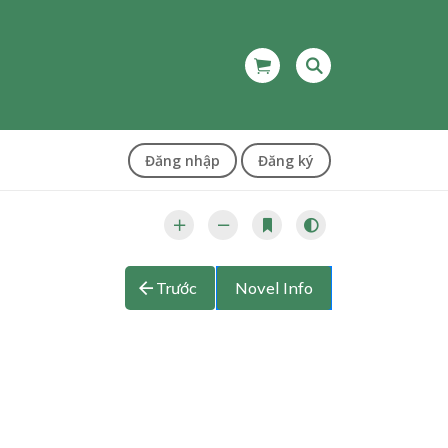
Đăng nhập
Đăng ký
Trước
Novel Info