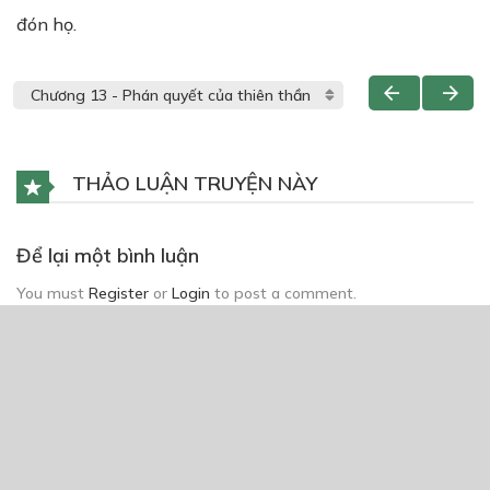
đón họ.
THẢO LUẬN TRUYỆN NÀY
Để lại một bình luận
You must
Register
or
Login
to post a comment.
CÓ THỂ BẠN CŨNG THÍCH
Học Viện Săn Ma
18/08/2024