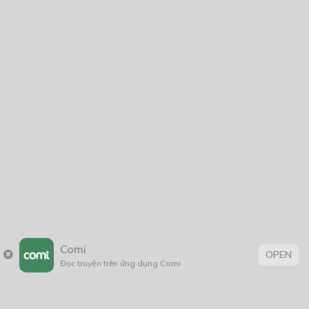
Pink Moon
02/10/2021
Sự bất tử bắt đầu từ bậc thầy thuật giả kim
19/03/2024
Muốn Bỏ Cậu Vào Giỏ Hàng!
06/03/2025
Comi
OPEN
Đọc truyện trên ứng dụng Comi
Thẻ:
bí ẩn
,
giật gân
,
Kẻ tâm thần
,
kinh dị
,
tâm lý
,
thriller
,
tiểu thuyết
,