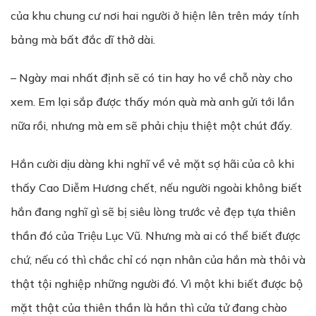
của khu chung cư nơi hai người ở hiện lên trên máy tính
bảng mà bất đắc dĩ thở dài.
– Ngày mai nhất định sẽ có tin hay ho về chỗ này cho
xem. Em lại sắp được thấy món quà mà anh gửi tới lần
nữa rồi, nhưng mà em sẽ phải chịu thiệt một chút đấy.
Hắn cười dịu dàng khi nghĩ về vẻ mặt sợ hãi của cô khi
thấy Cao Diễm Hương chết, nếu người ngoài không biết
hắn đang nghĩ gì sẽ bị siêu lòng trước vẻ đẹp tựa thiên
thần đó của Triệu Lục Vũ. Nhưng mà ai có thể biết được
chứ, nếu có thì chắc chỉ có nạn nhân của hắn mà thôi và
thật tội nghiệp những người đó. Vì một khi biết được bộ
mặt thật của thiên thần là hắn thì cửa tử đang chào