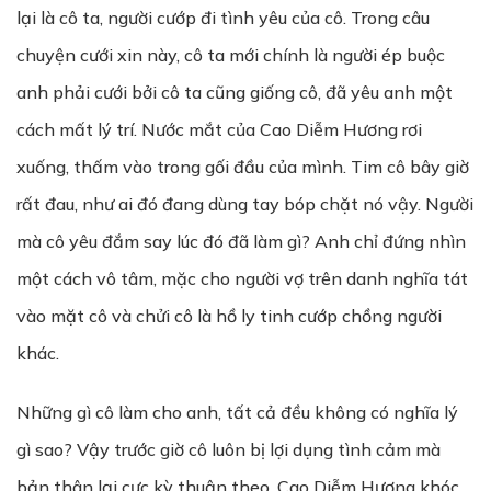
lại là cô ta, người cướp đi tình yêu của cô. Trong câu
chuyện cưới xin này, cô ta mới chính là người ép buộc
anh phải cưới bởi cô ta cũng giống cô, đã yêu anh một
cách mất lý trí. Nước mắt của Cao Diễm Hương rơi
xuống, thấm vào trong gối đầu của mình. Tim cô bây giờ
rất đau, như ai đó đang dùng tay bóp chặt nó vậy. Người
mà cô yêu đắm say lúc đó đã làm gì? Anh chỉ đứng nhìn
một cách vô tâm, mặc cho người vợ trên danh nghĩa tát
vào mặt cô và chửi cô là hồ ly tinh cướp chồng người
khác.
Những gì cô làm cho anh, tất cả đều không có nghĩa lý
gì sao? Vậy trước giờ cô luôn bị lợi dụng tình cảm mà
bản thân lại cực kỳ thuận theo. Cao Diễm Hương khóc