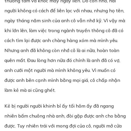
thương tâm và khóc mấy ngày liền. Do còn nhỏ, hai
người không có cách để liên lạc với nhau, nhưng họ tên,
ngày tháng năm sinh của anh cô vẫn nhớ kỹ. Vì vậy mà
khi lớn lên, làm việc trong ngành truyền thông cô đã có
cách tìm lại được anh chàng hàng xóm mà mình yêu.
Nhưng anh đã không còn nhớ cô là ai nữa, hoàn toàn
quên mất. Đau lòng hơn nữa đó chính là anh đã có vợ,
anh cưới một người mà mình không yêu. Vì muốn có
được anh bên cạnh mình bằng mọi giá, cô chấp nhận
làm kẻ mà ai cũng ghét.
Kẻ bị người người khinh bỉ ấy tối hôm ấy đã ngang
nhiên bấm chuông nhà anh, đòi gặp được anh cho bằng
được. Tuy nhiên trái với mong đợi của cô, người mở cửa