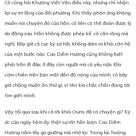
Cô cũng hỏi Khương Viết Văn điều này, nhưng chỉ nhận
lại sự im lặng của đối phương. Khi thấy phản ứng không
muốn nói chuyện đó của hắn, cô liền có thể đoán được lý
do đằng sau. Hắn không được phép kể, cô cắn răng mà
nghĩ. Bây giờ cô cực kỳ sợ hãi, không dám ra khỏi căn hộ
của một bước nào. Cao Diễm Hương cũng không biết
phải trốn đi đâu, ở đây còn người mà cô yêu nữa. Đĩa
cơm chiên trên bàn mất dần độ nóng của mình, cô bây
giờ chẳng muốn ăn thứ gì, vì tên kia chắc chắn đang tới
tìm giết mình.
Vậy tối qua sau khi cô rời khỏi Osiris đã có chuyện gì? Ký
ức của ngày hôm ấy thật sự rất hỗn loạn, Cao Diễm
Hương nắm lấy ga giường mà nhớ lại. Trong lúc hoảng