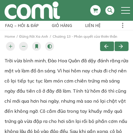
FAQ – HỎI & ĐÁP
GIỎ HÀNG
LIÊN HỆ
Home
Đừng Rời Xa Anh
Chương 13 - Phán quyết của thiên thần
Trời vừa bình minh, Đào Hoa Quân đã dậy đánh răng rửa
mặt và làm đồ ăn sáng. Vì hai hôm nay chưa đi chợ nên
cô lại tiếp tục tục làm món cơm chiên trứng mà sáng
ngày đầu tiên cô ở đây đã làm. Tính từ hôm đó thì cũng
chỉ mới qua hơn hai ngày, nhưng mà sao nó lại chật vật
đến không ngờ. Cô cầm đũa trong tay khuấy mấy quả
trứng gà vừa đập ra cho hơi săn lại rồi bỏ phần cơm nấu
không lâu đó bỏ vào đảo đều. Sau khi gần xong, cô bỏ