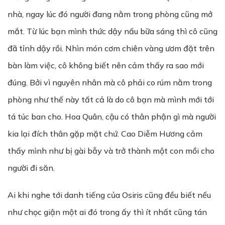
nhà, ngay lúc đó người đang nằm trong phòng cũng mở
mắt. Từ lúc bạn mình thức dậy nấu bữa sáng thì cô cũng
đã tỉnh dậy rồi. Nhìn món cơm chiên vàng ươm đặt trên
bàn làm việc, cô không biết nên cảm thấy ra sao mới
đúng. Bởi vì nguyên nhân mà cô phải co rúm nằm trong
phòng như thế này tất cả là do cô bạn mà mình mới tới
tá túc ban cho. Hoa Quân, cậu có thân phận gì mà người
kia lại đích thân gặp mặt chứ. Cao Diễm Hương cảm
thấy mình như bị gài bẫy và trở thành một con mồi cho
người đi săn.
Ai khi nghe tới danh tiếng của Osiris cũng đều biết nếu
như chọc giận một ai đó trong ấy thì ít nhất cũng tán