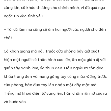
càng lớn, cô khóc thương cho chính mình, vì đã quá ngu
ngốc tin vào tình yêu.
– Tôi dù làm ma cũng sẽ ám hai người các ngươi cho đến
chết.
Cô khàn giọng mà nói. Trước cửa phòng bây giờ xuất
hiện một người có thân hình cao lớn, ăn mặc giản dị với
quần tây xanh lam, áo thun đen. Hắn ngoài ra còn đeo
khẩu trang đen và mang găng tay cùng màu. Đứng trước
cửa phòng, hắn đưa tay lên nhập một dãy mật mã.
Tiếng mở khoá điện tử vang lên, hắn chậm rãi mở cửa ra
và bước vào.