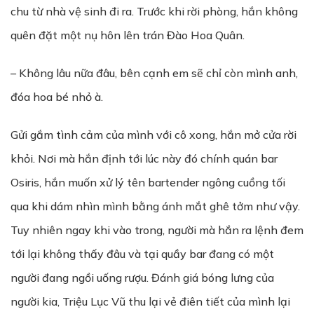
chu từ nhà vệ sinh đi ra. Trước khi rời phòng, hắn không
quên đặt một nụ hôn lên trán Đào Hoa Quân.
– Không lâu nữa đâu, bên cạnh em sẽ chỉ còn mình anh,
đóa hoa bé nhỏ à.
Gửi gắm tình cảm của mình với cô xong, hắn mở cửa rời
khỏi. Nơi mà hắn định tới lúc này đó chính quán bar
Osiris, hắn muốn xử lý tên bartender ngông cuồng tối
qua khi dám nhìn mình bằng ánh mắt ghê tởm như vậy.
Tuy nhiên ngay khi vào trong, người mà hắn ra lệnh đem
tới lại không thấy đâu và tại quầy bar đang có một
người đang ngồi uống rượu. Đánh giá bóng lưng của
người kia, Triệu Lục Vũ thu lại vẻ điên tiết của mình lại