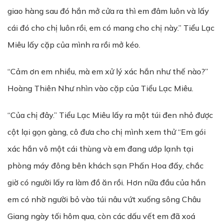
giao hàng sau đó hắn mở cửa ra thì em đâm luôn và lấy
cái đó cho chị luôn rồi, em có mang cho chị này.” Tiểu Lạc
Miêu lấy cặp của mình ra rồi mở kéo.
“Cảm ơn em nhiều, mà em xử lý xác hắn như thế nào?”
Hoàng Thiên Như nhìn vào cặp của Tiểu Lạc Miêu.
“Của chị đây.” Tiểu Lạc Miêu lấy ra một túi đen nhỏ được
cột lại gọn gàng, cô đưa cho chị mình xem thử “Em gói
xác hắn vô một cái thùng và em đang ướp lạnh tại
phòng máy đông bên khách sạn Phấn Hoa đấy, chắc
giờ có người lấy ra làm đồ ăn rồi. Hơn nữa đầu của hắn
em có nhờ người bỏ vào túi nâu vứt xuống sông Châu
Giang ngày tối hôm qua, còn các dấu vết em đã xoá