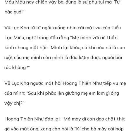
Mẫu Mẫu nay chiến vậy bà, đúng là sư phụ tui mà. Tự
hào quá!”
Vũ Lục Kha từ từ ngồi xuống nhìn cái mặt vui của Tiểu
Lạc Miêu, nghĩ trong đầu rằng “Mẹ mình với nó thần
kinh chung một hội… Mình lại khác, có khi nào nó là con
ruột của mẹ mình còn mình là đứa lượm được ngoài bãi
rác không?”
Vũ Lục Kha ngước mắt hỏi Hoàng Thiên Như tiếp vụ mẹ
của mình: “Sau khi phắc lên giường mẹ em làm gì ổng
vậy chị?”
Hoàng Thiên Như đáp lại: “Má mày dí con dao chặt thịt
gà vào mặt ổng, xong còn nói là “Kí cho bà mày cái hợp