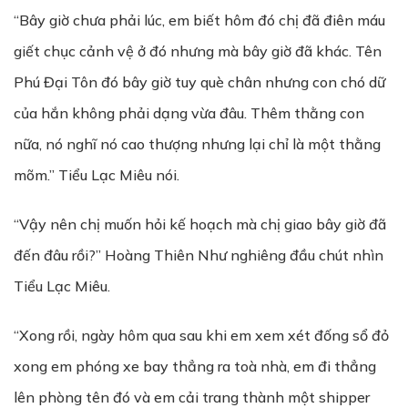
“Bây giờ chưa phải lúc, em biết hôm đó chị đã điên máu
giết chục cảnh vệ ở đó nhưng mà bây giờ đã khác. Tên
Phú Đại Tôn đó bây giờ tuy què chân nhưng con chó dữ
của hắn không phải dạng vừa đâu. Thêm thằng con
nữa, nó nghĩ nó cao thượng nhưng lại chỉ là một thằng
mõm.” Tiểu Lạc Miêu nói.
“Vậy nên chị muốn hỏi kế hoạch mà chị giao bây giờ đã
đến đâu rồi?” Hoàng Thiên Như nghiêng đầu chút nhìn
Tiểu Lạc Miêu.
“Xong rồi, ngày hôm qua sau khi em xem xét đống sổ đỏ
xong em phóng xe bay thẳng ra toà nhà, em đi thẳng
lên phòng tên đó và em cải trang thành một shipper