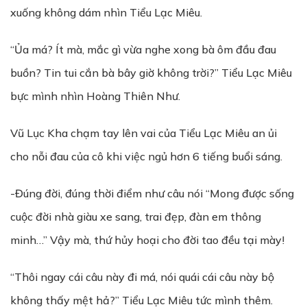
xuống không dám nhìn Tiểu Lạc Miêu.
“Ủa má? Ít mà, mắc gì vừa nghe xong bà ôm đầu đau
buồn? Tin tui cắn bà bây giờ không trời?” Tiểu Lạc Miêu
bực mình nhìn Hoàng Thiên Như.
Vũ Lục Kha chạm tay lên vai của Tiểu Lạc Miêu an ủi
cho nỗi đau của cô khi việc ngủ hơn 6 tiếng buổi sáng.
-Đúng đời, đúng thời điểm như câu nói “Mong được sống
cuộc đời nhà giàu xe sang, trai đẹp, đàn em thông
minh…” Vậy mà, thứ hủy hoại cho đời tao đều tại mày!
“Thôi ngay cái câu này đi má, nói quái cái câu này bộ
không thấy mệt hả?” Tiểu Lạc Miêu tức mình thêm.