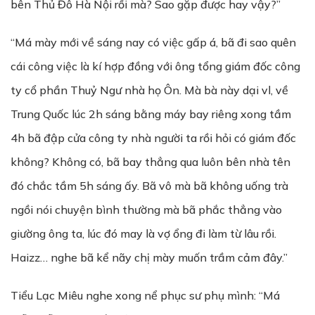
bên Thủ Đô Hà Nội rồi mà? Sao gặp được hay vậy?”
“Má mày mới về sáng nay có việc gấp á, bã đi sao quên
cái công việc là kí hợp đồng với ông tổng giám đốc công
ty cổ phần Thuỷ Ngư nhà họ Ôn. Mà bà này dại vl, về
Trung Quốc lúc 2h sáng bằng máy bay riêng xong tầm
4h bã đập cửa công ty nhà người ta rồi hỏi có giám đốc
không? Không có, bã bay thẳng qua luôn bên nhà tên
đó chắc tầm 5h sáng ấy. Bã vô mà bã không uống trà
ngồi nói chuyện bình thường mà bã phắc thẳng vào
giường ông ta, lúc đó may là vợ ổng đi làm từ lâu rồi.
Haizz… nghe bã kể nãy chị mày muốn trầm cảm đây.”
Tiểu Lạc Miêu nghe xong nể phục sư phụ mình: “Má