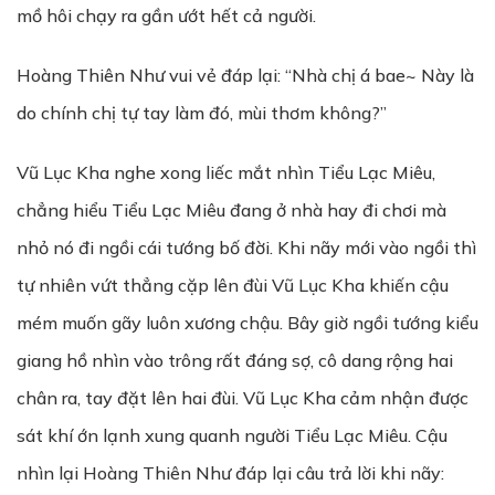
mồ hôi chạy ra gần ướt hết cả người.
Hoàng Thiên Như vui vẻ đáp lại: “Nhà chị á bae~ Này là
do chính chị tự tay làm đó, mùi thơm không?”
Vũ Lục Kha nghe xong liếc mắt nhìn Tiểu Lạc Miêu,
chẳng hiểu Tiểu Lạc Miêu đang ở nhà hay đi chơi mà
nhỏ nó đi ngồi cái tướng bố đời. Khi nãy mới vào ngồi thì
tự nhiên vứt thẳng cặp lên đùi Vũ Lục Kha khiến cậu
mém muốn gãy luôn xương chậu. Bây giờ ngồi tướng kiểu
giang hồ nhìn vào trông rất đáng sợ, cô dang rộng hai
chân ra, tay đặt lên hai đùi. Vũ Lục Kha cảm nhận được
sát khí ớn lạnh xung quanh người Tiểu Lạc Miêu. Cậu
nhìn lại Hoàng Thiên Như đáp lại câu trả lời khi nãy: