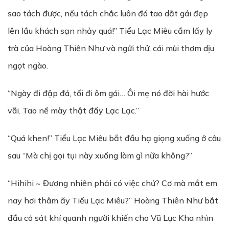
sao tách được, nếu tách chắc luôn đó tao dắt gái đẹp
lên lầu khách sạn nhảy quá!” Tiểu Lạc Miêu cầm lấy ly
trà của Hoàng Thiên Như và ngửi thử, cái mùi thơm dịu
ngọt ngào.
“Ngày đi đập đá, tối đi ôm gái… Ôi mẹ nó đời hài hước
vãi. Tao nể mày thật đấy Lạc Lạc.”
“Quá khen!” Tiểu Lạc Miêu bắt đầu hạ giọng xuống ở câu
sau “Mà chị gọi tụi này xuống làm gì nữa không?”
“Hihihi ~ Đương nhiên phải có việc chứ? Cơ mà mắt em
nay hơi thâm ấy Tiểu Lạc Miêu?” Hoàng Thiên Như bắt
đầu có sát khí quanh người khiến cho Vũ Lục Kha nhìn