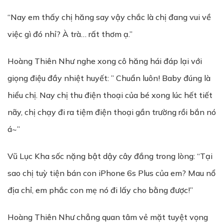
“Nay em thấy chị hăng say vậy chắc là chị đang vui về
việc gì đó nhỉ? À trà… rất thơm ạ.”
Hoàng Thiên Như nghe xong cô hăng hái đáp lại với
giọng điệu đầy nhiệt huyết: ” Chuẩn luôn! Baby đúng là
hiểu chị. Nay chị thu điện thoại của bé xong lúc hết tiết
nãy, chị chạy đi ra tiệm điện thoại gần trường rồi bắn nó
á~”
Vũ Lục Kha sốc nặng bật dậy cây đắng trong lòng: “Tại
sao chị tuỳ tiện bán con iPhone 6s Plus của em? Mau nổ
địa chỉ, em phắc con mẹ nó đi lấy cho bằng được!”
Hoàng Thiên Như chẳng quan tâm vẻ mặt tuyệt vọng