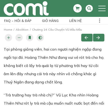
FAQ – HỎI & ĐÁP
GIỎ HÀNG
LIÊN HỆ
Home
Abolition
Chương 14: Câu Chuyện Vũ Mẫu Mẫu
Tại phòng giảng viên, hai con ngươi nghiện ngập đang
ngồi tại đó. Hoàng Thiên Như đang vui vẻ rót trà cho họ,
không biết cô lấy trà quái lạ từ phương trời hay từ cõi
âm lên đây nhưng cái trà này nhìn vô chẳng khác gì
Thuỷ Ngân đang dạng chất lỏng.
“Trà trường hay trà nhà chị?” Vũ Lục Kha nhìn Hoàng
Thiên Như rót ly trà mà cậu muốn nuốt nước bọt đến nổi