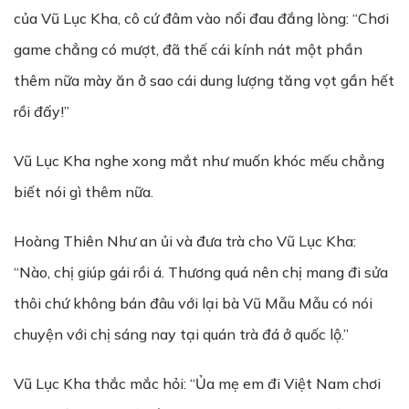
của Vũ Lục Kha, cô cứ đâm vào nổi đau đắng lòng: “Chơi
game chẳng có mượt, đã thế cái kính nát một phần
thêm nữa mày ăn ở sao cái dung lượng tăng vọt gần hết
rồi đấy!”
Vũ Lục Kha nghe xong mắt như muốn khóc mếu chẳng
biết nói gì thêm nữa.
Hoàng Thiên Như an ủi và đưa trà cho Vũ Lục Kha:
“Nào, chị giúp gái rồi á. Thương quá nên chị mang đi sửa
thôi chứ không bán đâu với lại bà Vũ Mẫu Mẫu có nói
chuyện với chị sáng nay tại quán trà đá ở quốc lộ.”
Vũ Lục Kha thắc mắc hỏi: “Ủa mẹ em đi Việt Nam chơi