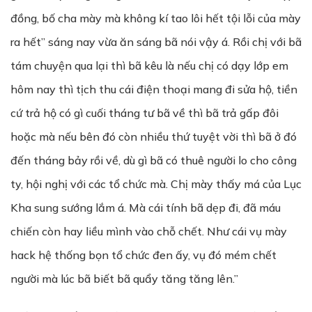
đồng, bố cha mày mà không kí tao lôi hết tội lỗi của mày
ra hết” sáng nay vừa ăn sáng bã nói vậy á. Rồi chị với bã
tám chuyện qua lại thì bã kêu là nếu chị có dạy lớp em
hôm nay thì tịch thu cái điện thoại mang đi sửa hộ, tiền
cứ trả hộ có gì cuối tháng tư bã về thì bã trả gấp đôi
hoặc mà nếu bên đó còn nhiều thứ tuyệt vời thì bã ở đó
đến tháng bảy rồi về, dù gì bã có thuê người lo cho công
ty, hội nghị với các tổ chức mà. Chị mày thấy má của Lục
Kha sung sướng lắm á. Mà cái tính bã dẹp đi, đã máu
chiến còn hay liều mình vào chỗ chết. Như cái vụ mày
hack hệ thống bọn tổ chức đen ấy, vụ đó mém chết
người mà lúc bã biết bã quẩy tăng tăng lên.”