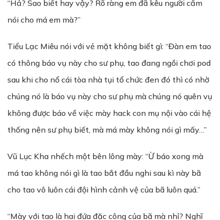
“Hả? Sao biết hay vậy? Rõ ràng em đã kêu người cấm
nói cho má em mà?”
Tiểu Lạc Miêu nói với vẻ mặt không biết gì: “Đàn em tao
có thông báo vụ này cho sư phụ, tao đang ngồi chơi pod
sau khi cho nổ cái tòa nhà tụi tổ chức đen đó thì có nhờ
chúng nó là báo vụ này cho sư phụ mà chúng nó quên vụ
không được báo về việc mày hack con mụ nội vào cái hệ
thống nên sư phụ biết, mà má mày không nói gì mấy…”
Vũ Lục Kha nhếch một bên lông mày: “Ừ báo xong mà
má tao không nói gì là tao bắt đầu nghi sau kì này bã
cho tao vô luôn cái đội hình cảnh vệ của bã luôn quá.”
“Mày với tao là hai đứa đặc công của bã mà nhỉ? Nghĩ