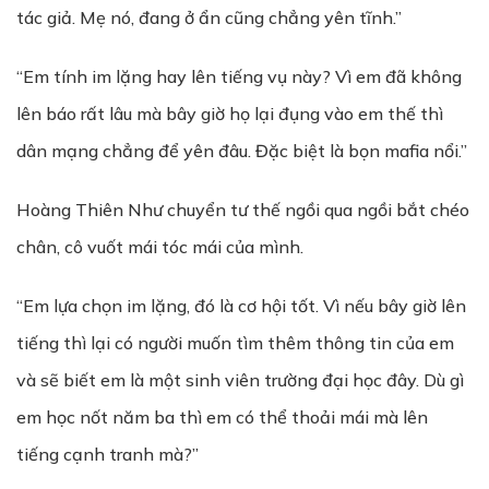
tác giả. Mẹ nó, đang ở ẩn cũng chẳng yên tĩnh.”
“Em tính im lặng hay lên tiếng vụ này? Vì em đã không
lên báo rất lâu mà bây giờ họ lại đụng vào em thế thì
dân mạng chẳng để yên đâu. Đặc biệt là bọn mafia nổi.”
Hoàng Thiên Như chuyển tư thế ngồi qua ngồi bắt chéo
chân, cô vuốt mái tóc mái của mình.
“Em lựa chọn im lặng, đó là cơ hội tốt. Vì nếu bây giờ lên
tiếng thì lại có người muốn tìm thêm thông tin của em
và sẽ biết em là một sinh viên trường đại học đây. Dù gì
em học nốt năm ba thì em có thể thoải mái mà lên
tiếng cạnh tranh mà?”