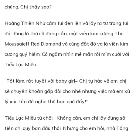
chúng. Chị thấy sao?”
Hoàng Thiên Như cầm túi đen lên và lấy ra từ trong túi
đó, đúng là thứ cô đang cần, một viên kim cương The
Moussaieff Red Diamond vô cùng đắt đỏ và là viên kim
cương quý hiếm. Cô ngắm nhìn mê mẩn rồi mỉm cười với
Tiểu Lạc Miêu.
“Tốt lắm, rất tuyệt vời baby girl~ Chị tự hào về em, chị
sẽ chuyển khoản gấp đôi cho nhé nhưng việc mà em xử
lý xác tên đó nghe thô bạo quá đấy!”
Tiểu Lạc Miêu từ chối: “Không cần, em chỉ lấy đúng số
tiền chị quy ban đầu thôi. Nhưng cho em hỏi, nhà Tổng