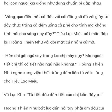
hai con người kia giống như đang chuẩn bị đập nhau.
“Vâng, qua điên hết cả đầu với cái đống sổ đỏ với giấy tờ
đây, thức trắng cả đêm uống cà phê cho tỉnh mà không
tỉnh nổi cho sáng nay đấy?” Tiểu Lạc Miêu bất mãn đáp
lại Hoàng Thiên Như với đôi mắt cứ nhắm cứ mở.
“Hèn chi gái ngủ say trong lúc chị mày dạy? Mà ngoài
tiết chị thì có tiết nào ngủ nữa không!?” Hoàng Thiên
Như nghe xong việc thức trắng đêm liền tỏ vẻ lo lắng
cho Tiểu Lạc Miêu.
Vũ Lục Kha: “Từ tiết đầu đến tiết của chị luôn đấy ạ…”
Hoàng Thiên Như bất lực đến nổi tay phải ôm đầu cúi