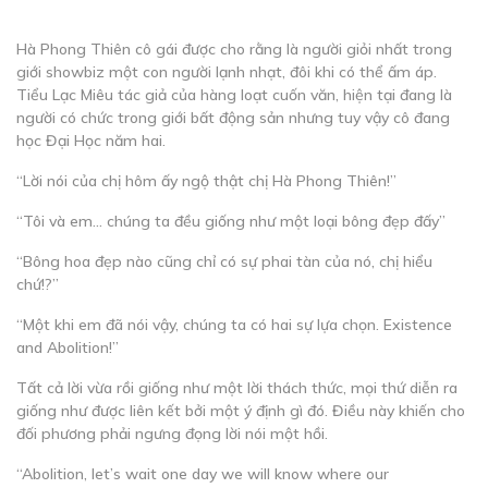
Hà Phong Thiên cô gái được cho rằng là người giỏi nhất trong
giới showbiz một con người lạnh nhạt, đôi khi có thể ấm áp.
Tiểu Lạc Miêu tác giả của hàng loạt cuốn văn, hiện tại đang là
người có chức trong giới bất động sản nhưng tuy vậy cô đang
học Đại Học năm hai.
“Lời nói của chị hôm ấy ngộ thật chị Hà Phong Thiên!”
“Tôi và em… chúng ta đều giống như một loại bông đẹp đấy”
“Bông hoa đẹp nào cũng chỉ có sự phai tàn của nó, chị hiểu
chứ!?”
“Một khi em đã nói vậy, chúng ta có hai sự lựa chọn. Existence
and Abolition!”
Tất cả lời vừa rồi giống như một lời thách thức, mọi thứ diễn ra
giống như được liên kết bởi một ý định gì đó. Điều này khiến cho
đối phương phải ngưng đọng lời nói một hồi.
“Abolition, let’s wait one day we will know where our