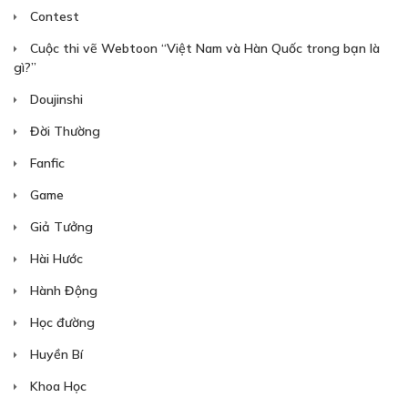
Contest
Free
Cuộc thi vẽ Webtoon “Việt Nam và Hàn Quốc trong bạn là
gì?”
CHƯƠNG 12: TẠM BIỆT CUỘC ĐỜI
Doujinshi
28/07/2023
Đời Thường
Fanfic
Game
Free
Giả Tưởng
CHƯƠNG 13: EM LÀ NGƯỜI ĐƯA TÔI VỀ?
Hài Hước
28/07/2023
Hành Động
Học đường
Huyền Bí
Free
Khoa Học
CHƯƠNG 14: CÂU CHUYỆN VŨ MẪU MẪU