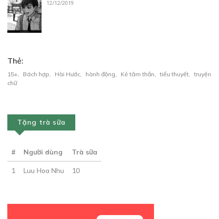
12/12/2019
CHƯƠNG 7: NỤ HÔN NGỌT
28/07/2023
Thẻ:
15+
,
Bách hợp
,
Hài Hước
,
hành động
,
Kẻ tâm thần
,
tiểu thuyết
,
truyện
chữ
Free
CHƯƠNG 8: GẶP GỠ
28/07/2023
Tặng trà sữa
#
Người dùng
Trà sữa
1
Luu Hoa Nhu
10
Free
CHƯƠNG 9: HỌC HÀNH GÌ NỮA?
28/07/2023