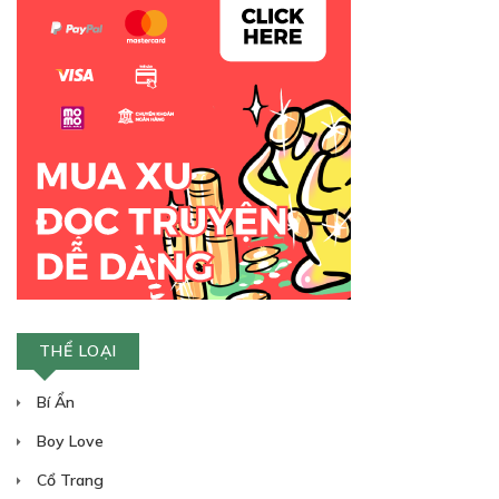
Free
CHƯƠNG 10: CHUẨN BỊ LÊN PHÒNG TRÀ
NGHE CHỬI...
28/07/2023
Free
THỂ LOẠI
CHƯƠNG 11: VAY MƯỢN
Bí Ẩn
28/07/2023
Boy Love
Cổ Trang