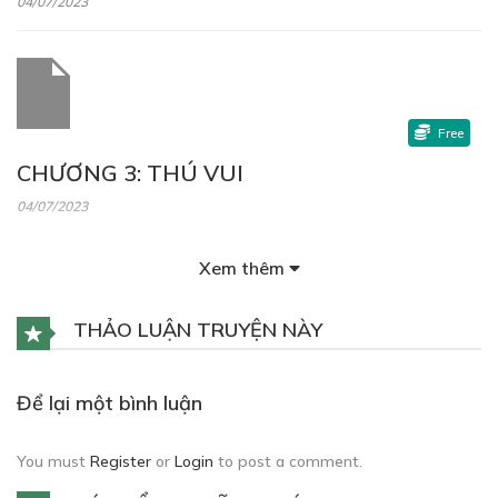
04/07/2023
Free
CHƯƠNG 3: THÚ VUI
04/07/2023
Xem thêm
THẢO LUẬN TRUYỆN NÀY
Free
CHƯƠNG 4: CUỘC TRÒ CHUYỆN
Để lại một bình luận
04/07/2023
You must
Register
or
Login
to post a comment.