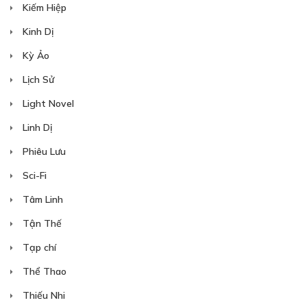
Kiếm Hiệp
28/07/2023
Kinh Dị
Kỳ Ảo
Lịch Sử
Light Novel
Free
CHƯƠNG 15: CUỘC TRÒ CHUYỆN RIÊNG
Linh Dị
TƯ
Phiêu Lưu
28/07/2023
Sci-Fi
Tâm Linh
Tận Thế
Tạp chí
Free
CHƯƠNG 16: LĂNG NHĂNG CỦA HOÀNG
Thể Thao
THIÊN NHƯ.
Thiếu Nhi