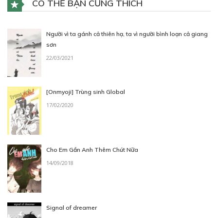
CÓ THỂ BẠN CŨNG THÍCH
Free
Người vì ta gánh cả thiên hạ, ta vì người bình loạn cả giang
CHƯƠNG 5: ĐƯA NGƯỜI VỀ
sơn
28/07/2023
22/03/2021
[Onmyoji] Trùng sinh Global
17/02/2020
Free
CHƯƠNG 6: THẬT TUYỆT KHI GẶP ĐƯỢC
CHỊ
Cho Em Gần Anh Thêm Chút Nữa
28/07/2023
14/09/2018
Signal of dreamer
Free