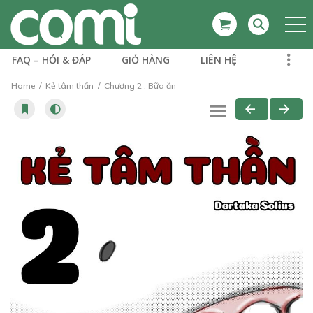
FAQ – HỎI & ĐÁP
GIỎ HÀNG
LIÊN HỆ
Home
Kẻ tâm thần
Chương 2 : Bữa ăn