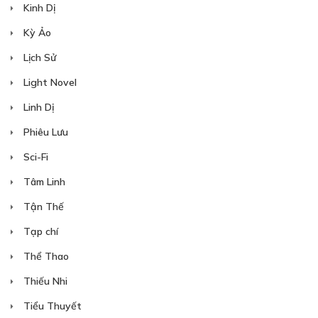
Kinh Dị
28/07/2023
Kỳ Ảo
Lịch Sử
Light Novel
Linh Dị
Free
CHƯƠNG 15: CUỘC TRÒ CHUYỆN RIÊNG
Phiêu Lưu
TƯ
Sci-Fi
28/07/2023
Tâm Linh
Tận Thế
Tạp chí
Thể Thao
Free
CHƯƠNG 16: LĂNG NHĂNG CỦA HOÀNG
Thiếu Nhi
THIÊN NHƯ.
Tiểu Thuyết