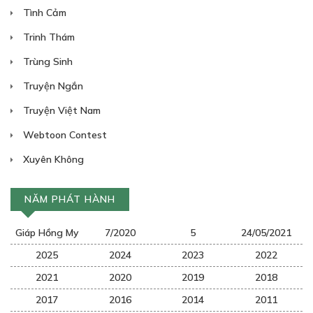
28/07/2023
Tình Cảm
Trinh Thám
Trùng Sinh
Truyện Ngắn
Free
Truyện Việt Nam
CHƯƠNG 17: HỒI ƯỚC VỀ TÔI VÀ EM, HÀ
XUÂN CHÂU...
Webtoon Contest
28/07/2023
Xuyên Không
NĂM PHÁT HÀNH
Giáp Hồng My
7/2020
5
24/05/2021
Free
2025
2024
2023
2022
CHƯƠNG 18: CẬU MUỐN GÌ?
2021
2020
2019
2018
28/07/2023
2017
2016
2014
2011