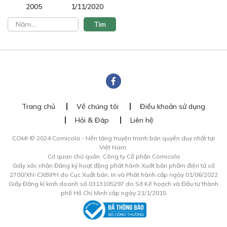
2005
1/11/2020
Free
CHƯƠNG 19: TRAO ĐỔI QUA LẠI
28/07/2023
Trang chủ
Về chúng tôi
Điều khoản sử dụng
Hỏi & Đáp
Liên hệ
Free
COMI © 2024 Comicola - Nền tảng truyện tranh bản quyền duy nhất tại
Việt Nam.
CHƯƠNG 20: TÌNH TRẠNG SỨC KHOẺ
Cơ quan chủ quản: Công ty Cổ phần Comicola
Giấy xác nhận Đăng ký hoạt động phát hành Xuất bản phẩm điện tử số
28/07/2023
2700/XN-CXBIPH do Cục Xuất bản, In và Phát hành cấp ngày 01/06/2022
Giấy Đăng kí kinh doanh số 0313105297 do Sở Kế hoạch và Đầu tư thành
phố Hồ Chí Minh cấp ngày 21/1/2015