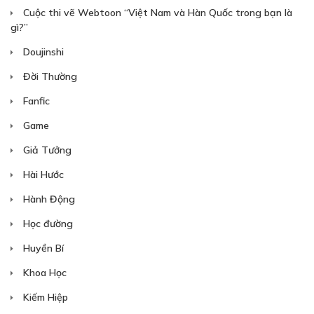
Cuộc thi vẽ Webtoon “Việt Nam và Hàn Quốc trong bạn là
gì?”
Free
Doujinshi
CHƯƠNG 12: TẠM BIỆT CUỘC ĐỜI
Đời Thường
28/07/2023
Fanfic
Game
Giả Tưởng
Free
Hài Hước
CHƯƠNG 13: EM LÀ NGƯỜI ĐƯA TÔI VỀ?
Hành Động
28/07/2023
Học đường
Huyền Bí
Khoa Học
Free
Kiếm Hiệp
CHƯƠNG 14: CÂU CHUYỆN VŨ MẪU MẪU