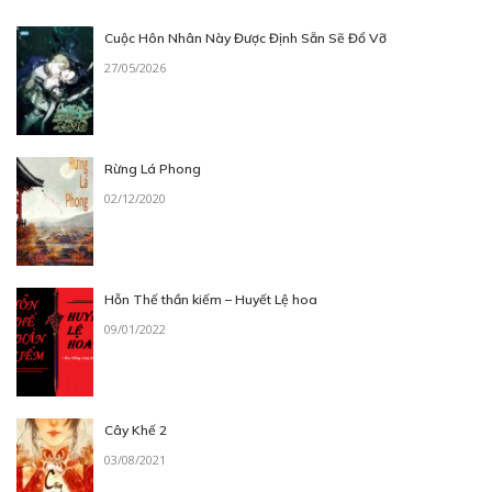
Cuộc Hôn Nhân Này Được Định Sẵn Sẽ Đổ Vỡ
Free
27/05/2026
CHƯƠNG 5: ĐƯA NGƯỜI VỀ
28/07/2023
Rừng Lá Phong
02/12/2020
Free
CHƯƠNG 6: THẬT TUYỆT KHI GẶP ĐƯỢC
Hỗn Thế thần kiếm – Huyết Lệ hoa
CHỊ
09/01/2022
28/07/2023
Cây Khế 2
03/08/2021
Free