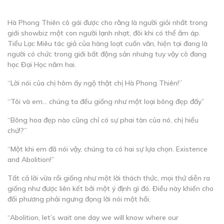
Hà Phong Thiên cô gái được cho rằng là người giỏi nhất trong
giới showbiz một con người lạnh nhạt, đôi khi có thể ấm áp.
Tiểu Lạc Miêu tác giả của hàng loạt cuốn văn, hiện tại đang là
người có chức trong giới bất động sản nhưng tuy vậy cô đang
học Đại Học năm hai.
“Lời nói của chị hôm ấy ngộ thật chị Hà Phong Thiên!”
“Tôi và em… chúng ta đều giống như một loại bông đẹp đấy”
“Bông hoa đẹp nào cũng chỉ có sự phai tàn của nó, chị hiểu
chứ!?”
“Một khi em đã nói vậy, chúng ta có hai sự lựa chọn. Existence
and Abolition!”
Tất cả lời vừa rồi giống như một lời thách thức, mọi thứ diễn ra
giống như được liên kết bởi một ý định gì đó. Điều này khiến cho
đối phương phải ngưng đọng lời nói một hồi.
“Abolition, let’s wait one day we will know where our