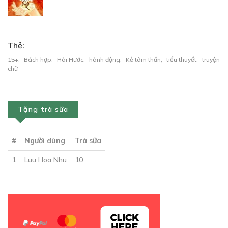
CHƯƠNG 7: NỤ HÔN NGỌT
28/07/2023
Thẻ:
15+
,
Bách hợp
,
Hài Hước
,
hành động
,
Kẻ tâm thần
,
tiểu thuyết
,
truyện
chữ
Free
CHƯƠNG 8: GẶP GỠ
Tặng trà sữa
28/07/2023
#
Người dùng
Trà sữa
1
Luu Hoa Nhu
10
Free
CHƯƠNG 9: HỌC HÀNH GÌ NỮA?
28/07/2023