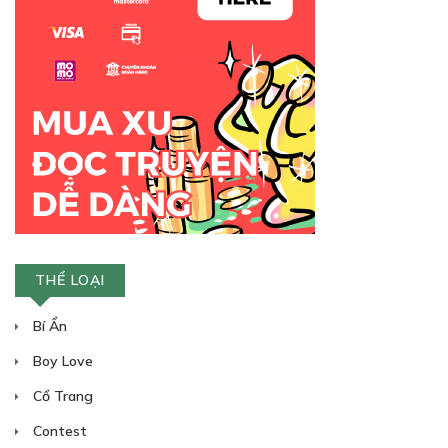
Free
CHƯƠNG 10: CHUẨN BỊ LÊN PHÒNG TRÀ
NGHE CHỬI...
28/07/2023
THỂ LOẠI
Free
Bí Ẩn
CHƯƠNG 11: VAY MƯỢN
Boy Love
28/07/2023
Cổ Trang
Contest