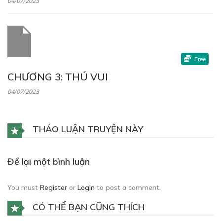
04/07/2023
Free
CHƯƠNG 3: THÚ VUI
04/07/2023
THẢO LUẬN TRUYỆN NÀY
Free
Để lại một bình luận
CHƯƠNG 4: CUỘC TRÒ CHUYỆN
04/07/2023
You must
Register
or
Login
to post a comment.
CÓ THỂ BẠN CŨNG THÍCH