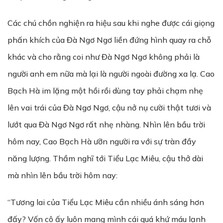
Các chú chồn nghiện ra hiệu sau khi nghe được cái giọng
phấn khích của Đà Ngơ Ngơ liền đứng hình quay ra chỗ
khác và cho rằng coi như Đà Ngơ Ngơ không phải là
người anh em nữa mà lại là người ngoài đường xa lạ. Cao
Bạch Hà im lặng một hồi rồi dùng tay phải chạm nhẹ
lên vai trái của Đà Ngơ Ngơ, cậu nở nụ cười thật tươi và
lướt qua Đà Ngơ Ngơ rất nhẹ nhàng. Nhìn lên bầu trời
hôm nay, Cao Bạch Hà ưỡn người ra với sự tràn đầy
năng lượng. Thầm nghĩ tới Tiểu Lạc Miêu, cậu thở dài
mà nhìn lên bầu trời hôm nay:
“Tương lai của Tiểu Lạc Miêu cần nhiều ánh sáng hơn
đấy? Vốn cô ấy luôn mang mình cái quá khứ máu lạnh