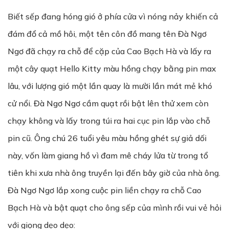
Biết sếp đang hóng gió ở phía cửa vì nóng nảy khiến cả
đám đổ cả mồ hôi, một tên côn đồ mang tên Đà Ngơ
Ngơ đã chạy ra chỗ để cặp của Cao Bạch Hà và lấy ra
một cây quạt Hello Kitty màu hồng chạy bằng pin max
lâu, với lượng gió một lần quay là mười lần mát mẻ khó
cử nổi. Đà Ngơ Ngơ cầm quạt rồi bật lên thử xem còn
chạy không và lấy trong túi ra hai cục pin lắp vào chỗ
pin cũ. Ông chú 26 tuổi yêu màu hồng ghét sự giả dối
này, vốn làm giang hồ vì đam mê cháy lửa từ trong tổ
tiên khi xưa nhà ông truyền lại đến bây giờ của nhà ông.
Đà Ngơ Ngơ lắp xong cuộc pin liền chạy ra chỗ Cao
Bạch Hà và bật quạt cho ông sếp của mình rồi vui vẻ hỏi
với giọng dẹo dẹo: