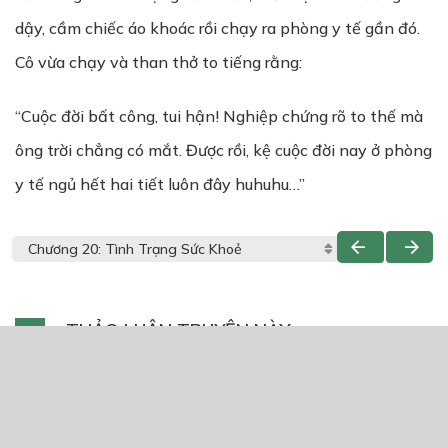
dậy, cầm chiếc áo khoác rồi chạy ra phòng y tế gần đó.
Cô vừa chạy và than thở to tiếng rằng:
“Cuộc đời bất công, tui hận! Nghiệp chứng rõ to thế mà
ông trời chẳng có mắt. Được rồi, kệ cuộc đời nay ở phòng
y tế ngủ hết hai tiết luôn đây huhuhu…”
THẢO LUẬN TRUYỆN NÀY
Để lại một bình luận
You must
Register
or
Login
to post a comment.