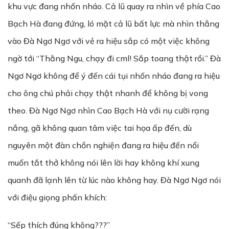
khu vực đang nhốn nháo. Cả lũ quay ra nhìn về phía Cao
Bạch Hà đang đứng, ló mặt cả lũ bất lực mà nhìn thẳng
vào Đà Ngơ Ngơ với vẻ ra hiệu sắp có một việc không
ngờ tới “Thằng Ngu, chạy đi cml! Sắp toang thật rồi.” Đà
Ngơ Ngơ không để ý đến cái tụi nhốn nháo đang ra hiệu
cho ông chú phải chạy thật nhanh để không bị vong
theo. Đà Ngơ Ngơ nhìn Cao Bạch Hà với nụ cười rạng
nắng, gã không quan tâm việc tai họa ấp đến, dù
nguyên một đàn chồn nghiện đang ra hiệu đến nổi
muốn tắt thở không nói lên lời hay không khí xung
quanh đã lạnh lên từ lúc nào không hay. Đà Ngơ Ngơ nói
với điệu giọng phấn khích:
“Sếp thích đúng không???”