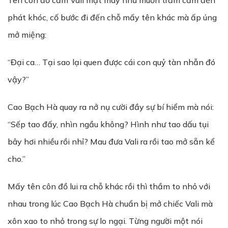
Tên côn đồ cầm Vali mặt mày như muốn trầm cảm đến
phát khóc, cố bước đi đến chỗ mấy tên khác mà ấp úng
mở miệng:
“Đại ca… Tại sao lại quen được cái con quỷ tàn nhẫn đó
vậy?”
Cao Bạch Hà quay ra nở nụ cười đầy sự bí hiểm mà nói:
“Sếp tao đấy, nhìn ngầu không? Hình như tao dấu tụi
bây hơi nhiều rồi nhỉ? Mau đưa Vali ra rồi tao mở sẵn kể
cho.”
Mấy tên côn đồ lui ra chỗ khác rồi thì thầm to nhỏ với
nhau trong lúc Cao Bạch Hà chuẩn bị mở chiếc Vali mà
xôn xao to nhỏ trong sự lo ngại. Từng người một nói