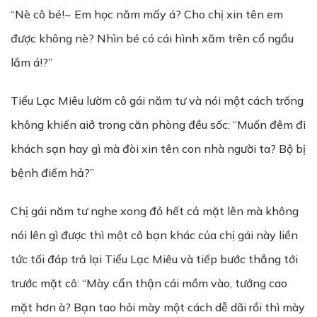
“Nè cô bé!~ Em học năm mấy á? Cho chị xin tên em
được không nè? Nhìn bé có cái hình xăm trên cổ ngầu
lắm á!?”
Tiểu Lạc Miêu lườm cô gái năm tư và nói một cách trống
không khiến aiở trong căn phòng đều sốc: “Muốn đêm đi
khách sạn hay gì mà đòi xin tên con nhà người ta? Bộ bị
bệnh điểm hả?”
Chị gái năm tư nghe xong đỏ hết cả mặt lên mà không
nói lên gì được thì một cô bạn khác của chị gái này liền
tức tối đáp trả lại Tiểu Lạc Miêu và tiếp bước thẳng tới
trước mặt cô: “Mày cẩn thận cái mồm vào, tưởng cao
mặt hơn à? Bạn tao hỏi mày một cách dễ dãi rồi thì mày