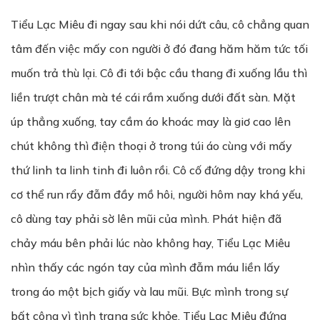
Tiểu Lạc Miêu đi ngay sau khi nói dứt câu, cô chẳng quan
tâm đến việc mấy con người ở đó đang hăm hăm tức tối
muốn trả thù lại. Cô đi tới bậc cầu thang đi xuống lầu thì
liền trượt chân mà té cái rầm xuống dưới đất sàn. Mặt
úp thẳng xuống, tay cầm áo khoác may là giơ cao lên
chút không thì điện thoại ở trong túi áo cùng với mấy
thứ linh ta linh tinh đi luôn rồi. Cô cố đứng dậy trong khi
cơ thể run rẩy đẫm đầy mồ hôi, người hôm nay khá yếu,
cô dùng tay phải sờ lên mũi của mình. Phát hiện đã
chảy máu bên phải lúc nào không hay, Tiểu Lạc Miêu
nhìn thấy các ngón tay của mình đẫm máu liền lấy
trong áo một bịch giấy và lau mũi. Bực mình trong sự
bất công vì tình trạng sức khỏe, Tiểu Lạc Miêu đứng