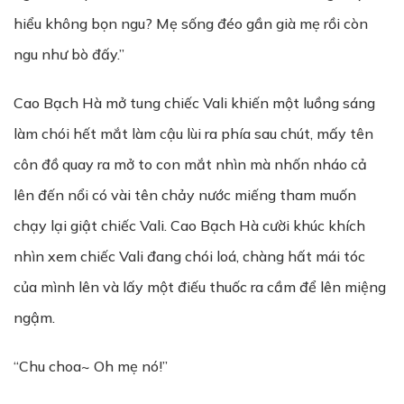
hiểu không bọn ngu? Mẹ sống đéo gần già mẹ rồi còn
ngu như bò đấy.”
Cao Bạch Hà mở tung chiếc Vali khiến một luồng sáng
làm chói hết mắt làm cậu lùi ra phía sau chút, mấy tên
côn đồ quay ra mở to con mắt nhìn mà nhốn nháo cả
lên đến nổi có vài tên chảy nước miếng tham muốn
chạy lại giật chiếc Vali. Cao Bạch Hà cười khúc khích
nhìn xem chiếc Vali đang chói loá, chàng hất mái tóc
của mình lên và lấy một điếu thuốc ra cầm để lên miệng
ngậm.
“Chu choa~ Oh mẹ nó!”