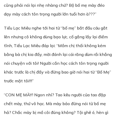
cũng phải nói lại nhẹ nhàng chứ? Bộ bố mẹ mày đéo
dạy mày cách tôn trọng người lớn tuổi hơn à???”
Tiểu Lạc Miêu nghe tới hai từ “bố mẹ” bắt đầu cáu gắt
lên nhưng cô không dùng bạo lực, cố gắng lấy lại điềm
tĩnh, Tiểu Lạc Miêu đáp lại: “Mồm chị thối không kém
bằng bà chị kia đấy, mời đánh lại cái răng dùm rồi khẳng
nói chuyện với tôi! Người cần học cách tôn trọng người
khác trước là chị đấy và đừng bao giờ nói hai từ “Bố Mẹ”
trước mặt tôi!!!”
“CON MẸ MÀY! Ngon nhỉ? Tao kêu người của tao đập
chết mày, thứ vô học. Mà mày bảo đừng nói từ bố mẹ
hả? Chắc mày bị mồ côi đúng không? Tội ghê ó, hèn gì