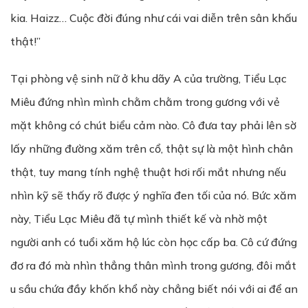
kia. Haizz… Cuộc đời đúng như cái vai diễn trên sân khấu
thật!”
Tại phòng vệ sinh nữ ở khu dãy A của trường, Tiểu Lạc
Miêu đứng nhìn mình chằm chằm trong gương với vẻ
mặt không có chút biểu cảm nào. Cô đưa tay phải lên sờ
lấy những đường xăm trên cổ, thật sự là một hình chân
thật, tuy mang tính nghệ thuật hơi rối mắt nhưng nếu
nhìn kỹ sẽ thấy rõ được ý nghĩa đen tối của nó. Bức xăm
này, Tiểu Lạc Miêu đã tự mình thiết kế và nhờ một
người anh có tuổi xăm hộ lúc còn học cấp ba. Cô cứ đứng
đơ ra đó mà nhìn thẳng thân mình trong gương, đôi mắt
u sầu chứa đầy khốn khổ này chẳng biết nói với ai để an