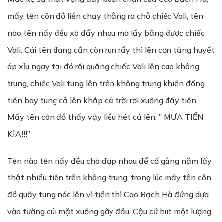
mấy tên côn đồ liền chạy thẳng ra chỗ chiếc Vali, tên
nào tên nấy đều xô đẩy nhau mà lấy bằng được chiếc
Vali. Cái tên đang cần còn run rẩy thì lên cơn tăng huyết
áp xỉu ngay tại đó rồi quăng chiếc Vali lên cao không
trung, chiếc Vali tung lên trên không trung khiến đống
tiền bay tung cả lên khắp cả trời rơi xuống đầy tiền.
Mấy tên côn đồ thấy vậy liều hét cả lên: ” MƯA TIỀN
KÌA!!!”
Tên nào tên nấy đều chà đạp nhau để cố gắng nắm lấy
thật nhiều tiền trên không trung, trong lúc mấy tên côn
đồ quẩy tung nóc lên vì tiền thì Cao Bạch Hà đứng dựa
vào tường cúi mặt xuống gãy đầu. Cậu cứ hút một lượng