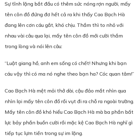
Sự tĩnh lặng bắt đầu có thêm sức nóng rợn người, mấy
tên côn đồ đứng đơ hết cả ra khi thấy Cao Bạch Hà
đang lên cơn cáu gắt, khó chịu. Thầm thì to nhỏ với
nhau vài câu qua lại, mấy tên côn đồ mới cười thầm
trong lòng và nói lên câu:
“Luật giang hồ, anh em sống có chết! Nhưng khi bạn
cáu vậy thì có ma nó nghe theo bạn ha? Cóc quan tâm!”
Cao Bạch Hà mệt mỏi thở dài, cậu đảo mắt nhìn qua
nhìn lại mấy tên côn đồ rồi vụt đi ra chỗ ra ngoài trường.
Mấy tên côn đồ khó hiểu Cao Bạch Hà mà ba phần bất
lực bảy phần buồn cười rồi mặc kệ Cao Bạch Hà nghĩ gì
tiếp tục lựm tiền trong sự im lặng.