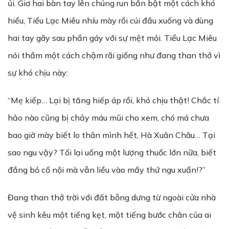
ủi. Giơ hai bàn tay lên chúng run bần bật một cách khó
hiểu, Tiểu Lạc Miêu nhíu mày rồi cúi đầu xuống và dùng
hai tay gãy sau phần gáy với sự mệt mỏi. Tiểu Lạc Miêu
nói thầm một cách chậm rãi giống như đang than thở vì
sự khó chịu này:
“Mẹ kiếp… Lại bị tăng hiếp áp rồi, khó chịu thật! Chắc tí
hảo nào cũng bị chảy máu mũi cho xem, chó má chưa
bao giờ mày biết lo thân mình hết, Hà Xuân Châu… Tại
sao ngu vậy? Tối lại uống một lượng thuốc lớn nữa, biết
đắng bỏ cố nội mà vẫn liều vào mấy thứ ngu xuẩn!?”
Đang than thở trời với đất bỗng dưng từ ngoài cửa nhà
vệ sinh kêu một tiếng kẹt, một tiếng bước chân của ai