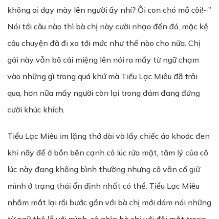
không ai dạy mày lên người ấy nhỉ? Ôi con chó mồ côi!~”
Nói tới câu nào thì bà chị này cười nhạo đến đó, mặc kệ
câu chuyện đã đi xa tới mức như thế nào cho nữa. Chị
gái này vẫn bô cái miệng lên nói ra mấy từ ngữ chạm
vào những gì trong quá khứ mà Tiểu Lạc Miêu đã trải
qua, hơn nữa mấy người còn lại trong đám đang đứng
cười khúc khích.
Tiểu Lạc Miêu im lặng thở dài và lấy chiếc áo khoác đen
khi nãy để ở bồn bên cạnh cô lúc rửa mặt, tâm lý của cô
lúc này đang không bình thường nhưng cô vẫn cố giữ
mình ở trạng thái ổn định nhất có thể. Tiểu Lạc Miêu
nhắm mắt lại rồi bước gần với bà chị mới dám nói những