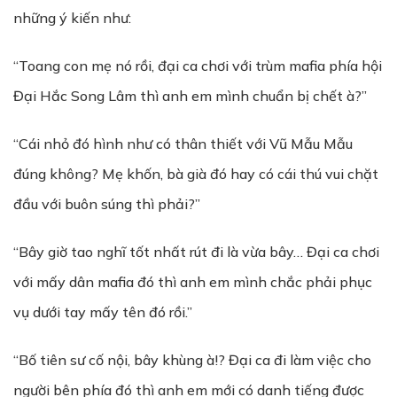
những ý kiến như:
“Toang con mẹ nó rồi, đại ca chơi với trùm mafia phía hội
Đại Hắc Song Lâm thì anh em mình chuẩn bị chết à?”
“Cái nhỏ đó hình như có thân thiết với Vũ Mẫu Mẫu
đúng không? Mẹ khốn, bà già đó hay có cái thú vui chặt
đầu với buôn súng thì phải?”
“Bây giờ tao nghĩ tốt nhất rút đi là vừa bây… Đại ca chơi
với mấy dân mafia đó thì anh em mình chắc phải phục
vụ dưới tay mấy tên đó rồi.”
“Bố tiên sư cố nội, bây khùng à!? Đại ca đi làm việc cho
người bên phía đó thì anh em mới có danh tiếng được