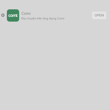
Thủy mộng
Comi
OPEN
09/02/2022
Đọc truyện trên ứng dụng Comi
Thẻ:
15+
,
Bách hợp
,
Hài Hước
,
hành động
,
Kẻ tâm thần
,
tiểu thuyết
,
truyện chữ
Trang chủ
Về chúng tôi
Điều khoản sử dụng
Hỏi & Đáp
Liên hệ