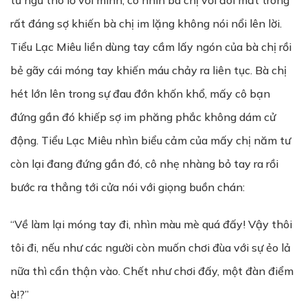
từ ngữ thô lỗ với mình, cô nhìn bà chị với đôi mắt trong
rất đáng sợ khiến bà chị im lặng không nói nổi lên lời.
Tiểu Lạc Miêu liền dùng tay cầm lấy ngón của bà chị rồi
bẻ gãy cái móng tay khiến máu chảy ra liên tục. Bà chị
hét lớn lên trong sự đau đớn khốn khổ, mấy cô bạn
đứng gần đó khiếp sợ im phăng phắc không dám cử
động. Tiểu Lạc Miêu nhìn biểu cảm của mấy chị năm tư
còn lại đang đứng gần đó, cô nhẹ nhàng bỏ tay ra rồi
bước ra thẳng tới cửa nói với giọng buồn chán:
“Về làm lại móng tay đi, nhìn màu mè quá đấy! Vậy thôi
tôi đi, nếu như các người còn muốn chơi đùa với sự ẻo lả
nữa thì cẩn thận vào. Chết như chơi đấy, một đàn điểm
à!?”