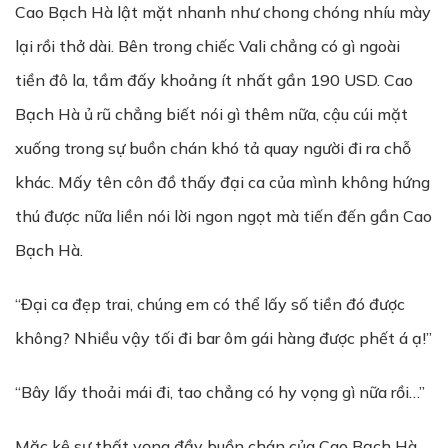
Cao Bạch Hà lật mặt nhanh như chong chóng nhíu mày
lại rồi thở dài. Bên trong chiếc Vali chẳng có gì ngoài
tiền đô la, tầm đấy khoảng ít nhất gần 190 USD. Cao
Bạch Hà ủ rũ chẳng biết nói gì thêm nữa, cậu cúi mặt
xuống trong sự buồn chán khó tả quay người đi ra chỗ
khác. Mấy tên côn đồ thấy đại ca của mình không hứng
thú được nữa liền nói lời ngon ngọt mà tiến đến gần Cao
Bạch Hà.
“Đại ca đẹp trai, chúng em có thể lấy số tiền đó được
không? Nhiều vậy tối đi bar ôm gái hàng được phết á ạ!”
“Bây lấy thoải mái đi, tao chẳng có hy vọng gì nữa rồi…”
Mặc kệ sự thất vọng đầy buồn chán của Cao Bạch Hà,