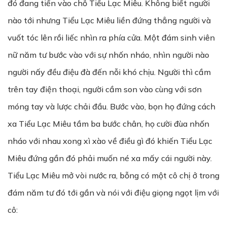
đó đang tiến vào chỗ Tiểu Lạc Miêu. Không biết người
nào tới nhưng Tiểu Lạc Miêu liền đứng thẳng người và
vuốt tóc lên rồi liếc nhìn ra phía cửa. Một đám sinh viên
nữ năm tư bước vào với sự nhốn nháo, nhìn người nào
người nấy đều điệu đà đến nỗi khó chịu. Người thì cầm
trên tay điện thoại, người cầm son vào cùng với sơn
móng tay và lược chải đầu. Bước vào, bọn họ đứng cách
xa Tiểu Lạc Miêu tầm ba bước chân, họ cười đùa nhốn
nháo với nhau xong xì xào về điều gì đó khiến Tiểu Lạc
Miêu đứng gần đó phải muốn né xa mấy cái người này.
Tiểu Lạc Miêu mở vòi nước ra, bỗng có một cô chị ở trong
đám năm tư đó tới gần và nói với điệu giọng ngọt lịm với
cô: