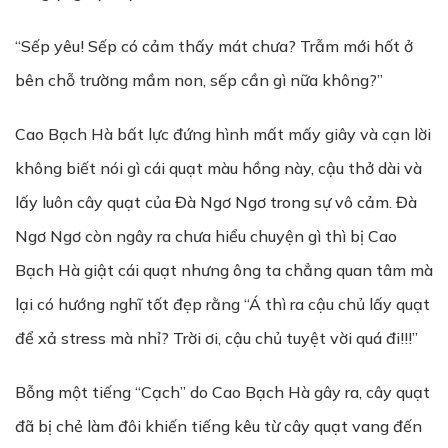
“Sếp yêu! Sếp có cảm thấy mát chưa? Trẫm mới hốt ở
bên chỗ trường mầm non, sếp cần gì nữa không?”
Cao Bạch Hà bất lực đứng hình mất mấy giây và cạn lời
không biết nói gì cái quạt màu hồng này, cậu thở dài và
lấy luôn cây quạt của Đà Ngơ Ngơ trong sự vô cảm. Đà
Ngơ Ngơ còn ngây ra chưa hiểu chuyện gì thì bị Cao
Bạch Hà giật cái quạt nhưng ông ta chẳng quan tâm mà
lại có hướng nghĩ tốt đẹp rằng “Á thì ra cậu chủ lấy quạt
để xả stress mà nhỉ? Trời ơi, cậu chủ tuyệt vời quá đi!!!”
Bỗng một tiếng “Cạch” do Cao Bạch Hà gây ra, cây quạt
đã bị chẻ làm đôi khiến tiếng kêu từ cây quạt vang đến