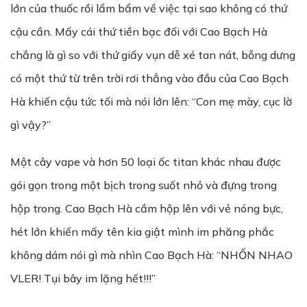
lớn của thuốc rồi lẩm bẩm về việc tại sao không có thứ
cậu cần. Mấy cái thứ tiền bạc đối với Cao Bạch Hà
chẳng là gì so với thứ giấy vụn dễ xé tan nát, bỗng dưng
có một thứ từ trên trời rơi thẳng vào đầu của Cao Bạch
Hà khiến cậu tức tối mà nói lớn lên: “Con mẹ mày, cục lờ
gì vậy?”
Một cây vape và hơn 50 loại ốc titan khác nhau được
gói gọn trong một bịch trong suốt nhỏ và đựng trong
hộp trong. Cao Bạch Hà cầm hộp lên với vẻ nóng bực,
hét lớn khiến mấy tên kia giật mình im phăng phắc
không dám nói gì mà nhìn Cao Bạch Hà: “NHỐN NHAO
VLER! Tụi bây im lặng hết!!!”