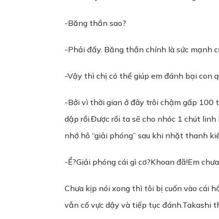
-Băng thần sao?
-Phải đấy. Băng thần chính là sức mạnh c
-Vậy thì chị có thể giúp em đánh bại con q
-Bởi vì thời gian ở đây trôi chậm gấp 100
dập rồi.Được rồi ta sẽ cho nhóc 1 chút lin
nhớ hô “giải phóng” sau khi nhặt thanh ki
-Ể?Giải phóng cái gì cơ?Khoan đã!Em chưa
Chưa kịp nói xong thì tôi bị cuốn vào cái 
vẫn cố vực dậy và tiếp tục đánh.Takashi thì