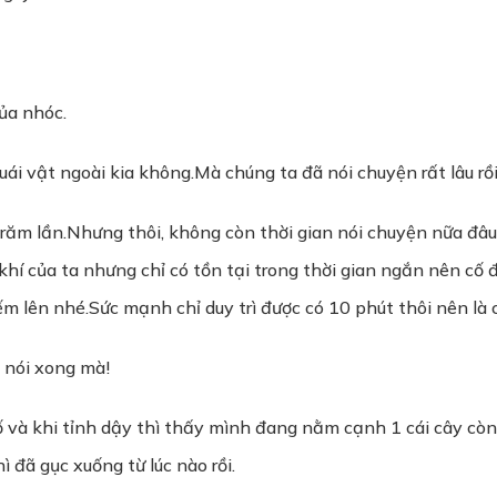
ủa nhóc.
uái vật ngoài kia không.Mà chúng ta đã nói chuyện rất lâu rồ
 trăm lần.Nhưng thôi, không còn thời gian nói chuyện nữa đâu
h khí của ta nhưng chỉ có tồn tại trong thời gian ngắn nên c
ếm lên nhé.Sức mạnh chỉ duy trì được có 10 phút thôi nên là 
 nói xong mà!
hố và khi tỉnh dậy thì thấy mình đang nằm cạnh 1 cái cây còn
 đã gục xuống từ lúc nào rồi.