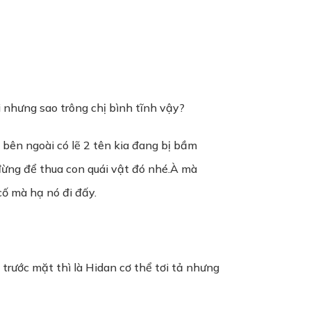
i nhưng sao trông chị bình tĩnh vậy?
 bên ngoài có lẽ 2 tên kia đang bị bầm
ố đừng để thua con quái vật đó nhé.À mà
cố mà hạ nó đi đấy.
 trước mặt thì là Hidan cơ thể tơi tả nhưng