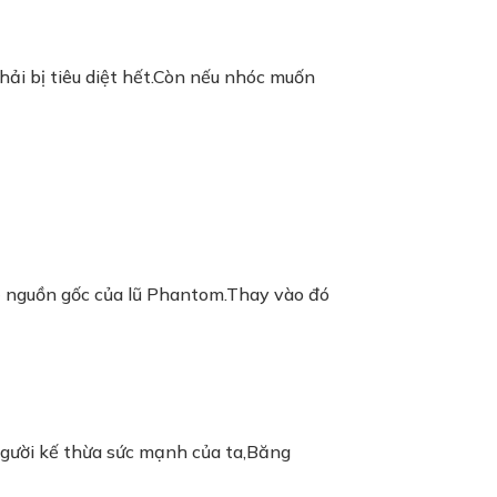
ải bị tiêu diệt hết.Còn nếu nhóc muốn
 về nguồn gốc của lũ Phantom.Thay vào đó
 người kế thừa sức mạnh của ta,Băng