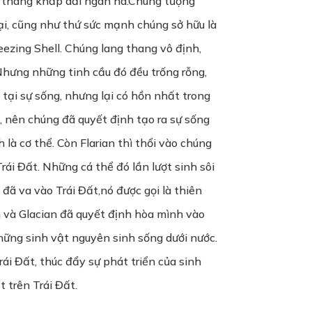
g thang khắp dải ngân hà.Chúng tượng
ại, cũng như thứ sức mạnh chúng sở hữu là
Freezing Shell. Chúng lang thang vô định,
 Nhưng những tinh cầu đó đều trống rỗng,
tại sự sống, nhưng lại có hồn nhất trong
t, nên chúng đã quyết định tạo ra sự sống
là cơ thể. Còn Flarian thì thổi vào chúng
rái Đất. Những cá thể đó lần lượt sinh sôi
 đã va vào Trái Đất,nó được gọi là thiên
an và Glacian đã quyết định hòa mình vào
hững sinh vật nguyên sinh sống dưới nước.
ái Đất, thúc đẩy sự phát triển của sinh
t trên Trái Đất.