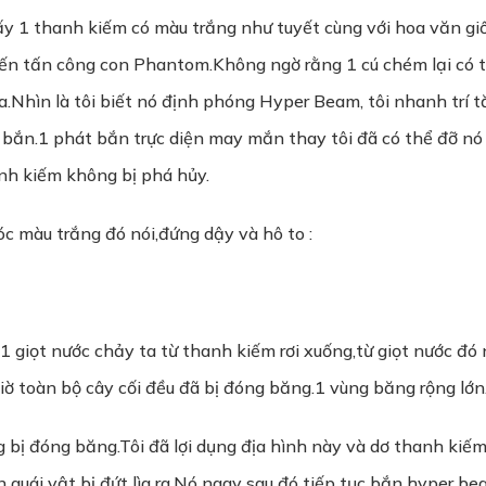
ấy 1 thanh kiếm có màu trắng như tuyết cùng với hoa văn gi
đến tấn công con Phantom.Không ngờ rằng 1 cú chém lại có t
.Nhìn là tôi biết nó định phóng Hyper Beam, tôi nhanh trí 
i bắn.1 phát bắn trực diện may mắn thay tôi đã có thể đỡ 
nh kiếm không bị phá hủy.
tóc màu trắng đó nói,đứng dậy và hô to :
 giọt nước chảy ta từ thanh kiếm rơi xuống,từ giọt nước đó
giờ toàn bộ cây cối đều đã bị đóng băng.1 vùng băng rộng lớn
 bị đóng băng.Tôi đã lợi dụng địa hình này và dơ thanh kiế
n quái vật bị đứt lìa ra.Nó ngay sau đó tiếp tục bắn hyper b