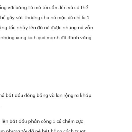
ống với băng.Tò mò tôi cầm lên và cơ thể
hể gây sát thương cho nó mặc dù chỉ là 1
tăng tốc nhảy lên đã né được nhưng nó vẫn
nó nhưng xung kích quá mạnh đã đánh văng
 nó bắt đầu đóng băng và lan rộng ra khắp
.
m lên bắt đầu phản công.1 cú chém cực
eam nhưng tôi đã né hết bằng cách trượt