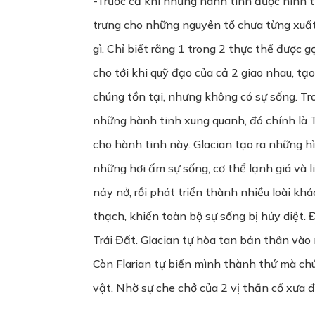
-Trước cả khi những hành tinh được hình 
trưng cho những nguyên tố chưa từng xuất 
gì. Chỉ biết rằng 1 trong 2 thực thể được gọ
cho tới khi quỹ đạo của cả 2 giao nhau, tạ
chúng tồn tại, nhưng không có sự sống. Tr
những hành tinh xung quanh, đó chính là Tr
cho hành tinh này. Glacian tạo ra những hì
những hơi ấm sự sống, cơ thể lạnh giá và l
nảy nở, rồi phát triển thành nhiều loài khá
thạch, khiến toàn bộ sự sống bị hủy diệt. 
Trái Đất. Glacian tự hòa tan bản thân vào
Còn Flarian tự biến mình thành thứ mà chún
vật. Nhờ sự che chở của 2 vị thần cổ xưa đó