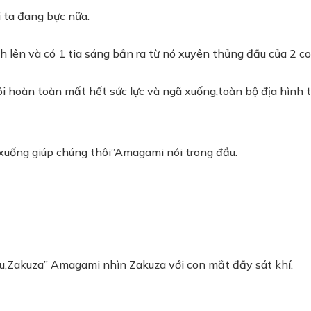
 ta đang bực nữa.
lên và có 1 tia sáng bắn ra từ nó xuyên thủng đầu của 2 c
i hoàn toàn mất hết sức lực và ngã xuống,toàn bộ địa hình 
 xuống giúp chúng thôi”Amagami nói trong đầu.
âu,Zakuza” Amagami nhìn Zakuza với con mắt đầy sát khí.