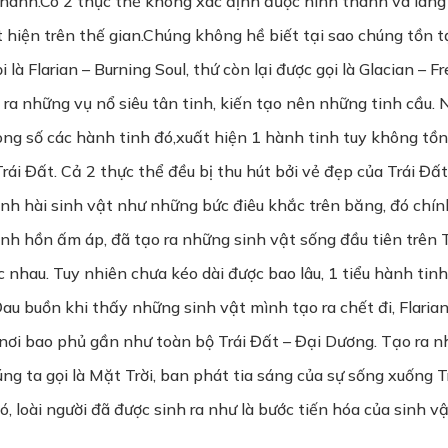
thành.Có 2 thực thể không xác định được hình thành và lan
hiện trên thế gian.Chúng không hề biết tại sao chúng tồn t
i là Flarian – Burning Soul, thứ còn lại được gọi là Glacian – 
o ra những vụ nổ siêu tân tinh, kiến tạo nên những tinh cầu.
ong số các hành tinh đó,xuất hiện 1 hành tinh tuy không tồn 
ái Đất. Cả 2 thực thể đều bị thu hút bởi vẻ đẹp của Trái Đấ
nh hài sinh vật như những bức điêu khắc trên băng, đó chính 
inh hồn ấm áp, đã tạo ra những sinh vật sống đầu tiên trên T
c nhau. Tuy nhiên chưa kéo dài được bao lâu, 1 tiểu hành tinh
Đau buồn khi thấy những sinh vật mình tạo ra chết đi, Flari
 nơi bao phủ gần như toàn bộ Trái Đất – Đại Dương. Tạo ra n
g ta gọi là Mặt Trời, ban phát tia sáng của sự sống xuống Tr
, loài người đã được sinh ra như là bước tiến hóa của sinh vậ