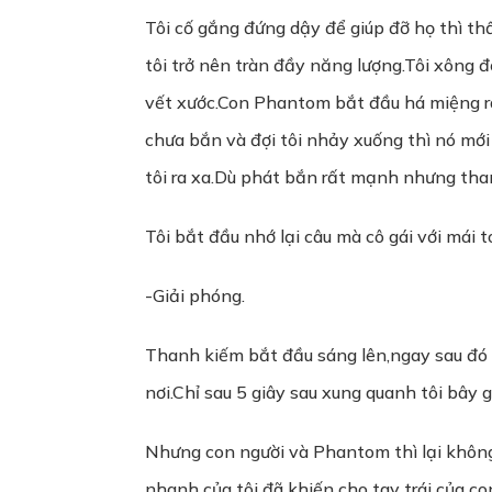
Tôi cố gắng đứng dậy để giúp đỡ họ thì th
tôi trở nên tràn đầy năng lượng.Tôi xông 
vết xước.Con Phantom bắt đầu há miệng ra
chưa bắn và đợi tôi nhảy xuống thì nó mớ
tôi ra xa.Dù phát bắn rất mạnh nhưng tha
Tôi bắt đầu nhớ lại câu mà cô gái với mái 
-Giải phóng.
Thanh kiếm bắt đầu sáng lên,ngay sau đó 1
nơi.Chỉ sau 5 giây sau xung quanh tôi bây 
Nhưng con người và Phantom thì lại không
nhanh của tôi đã khiến cho tay trái của co