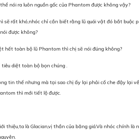
có thể nói ra luôn nguồn gốc của Phantom được không vậy?
 rất khó,nhóc chỉ cần biết rằng lũ quái vật đó bắt buộc ph
ẽ nói được không?
ệt hết toàn bộ lũ Phantom thì chị sẽ nói đúng không?
tiêu diệt toàn bộ bọn chúng .
ông tin thế nhưng mà tại sao chị ấy lại phải cố che đậy lại
hantom thì mới tiết lộ được.
ới thiệu,ta là Glacian,vị thần của băng giá.Và nhóc chính là
nguyên.