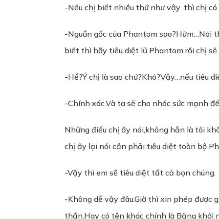
-Nếu chị biết nhiều thứ như vậy ,thì chị 
-Nguồn gốc của Phantom sao?Hừm…Nói thì sẽ
biết thì hãy tiêu diệt lũ Phantom rồi chị s
-Hể?Ý chị là sao chứ?Khó?Vậy…nếu tiêu di
-Chính xác.Và ta sẽ cho nhóc sức mạnh để 
Những điều chị ấy nói,không hẳn là tôi kh
chị ấy lại nói cần phải tiêu diệt toàn bộ P
-Vậy thì em sẽ tiêu diệt tất cả bọn chúng.
-Không dễ vậy đâu.Giờ thì xin phép được gi
thần.Hay có tên khác chính là Băng khởi 