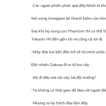
-Các ngươi phiền phức quá đấy.Nhất là khi
Nói xong Amagami dơ thanh kiếm của mình 
Sau khi hạ xong con Phantom thì cơ thể tô
Takashi thì đến gần tôi và cõng cả tôi đi.
“Mấy đứa kia bắt đầu trở về rồi,mình phải
Đột nhiên Zakuza đi ra từ bụi cây :
-Nè đi đâu mà vội vậy hả,đội trưởng?
“Ta không có thời gian để đùa với ngươi đ
-Nhưng ta lại thích đùa lắm đấy.