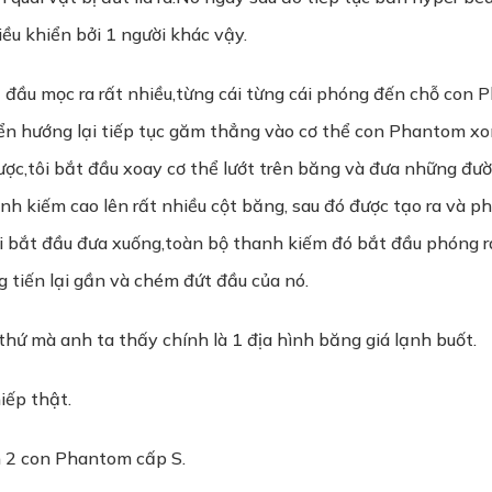
iều khiển bởi 1 người khác vậy.
t đầu mọc ra rất nhiều,từng cái từng cái phóng đến chỗ con
 hướng lại tiếp tục găm thẳng vào cơ thể con Phantom xong
được,tôi bắt đầu xoay cơ thể lướt trên băng và đưa những 
anh kiếm cao lên rất nhiều cột băng, sau đó được tạo ra và ph
 bắt đầu đưa xuống,toàn bộ thanh kiếm đó bắt đầu phóng ra 
 tiến lại gần và chém đứt đầu của nó.
hứ mà anh ta thấy chính là 1 địa hình băng giá lạnh buốt.
iếp thật.
 2 con Phantom cấp S.