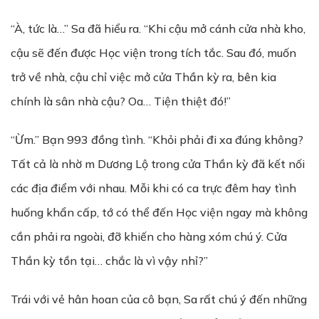
“À, tức là…” Sa đã hiểu ra. “Khi cậu mở cánh cửa nhà kho,
cậu sẽ đến được Học viện trong tích tắc. Sau đó, muốn
trở về nhà, cậu chỉ việc mở cửa Thần kỳ ra, bên kia
chính là sân nhà cậu? Oa… Tiện thiệt đó!”
“Ừm.” Bạn 993 đồng tình. “Khỏi phải đi xa đúng không?
Tất cả là nhờ m Dương Lộ trong cửa Thần kỳ đã kết nối
các địa điểm với nhau. Mỗi khi có ca trực đêm hay tình
huống khẩn cấp, tớ có thể đến Học viện ngay mà không
cần phải ra ngoài, đỡ khiến cho hàng xóm chú ý. Cửa
Thần kỳ tồn tại… chắc là vì vậy nhỉ?”
Trái với vẻ hân hoan của cô bạn, Sa rất chú ý đến những