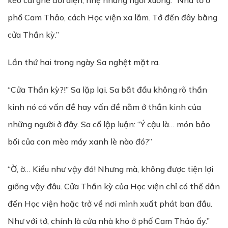
kéo cái ghế đối diện, nhẹ nhàng ngồi xuống. “Nhà tớ ở
phố Cam Thảo, cách Học viện xa lắm. Tớ đến đây bằng
cửa Thần kỳ.”
Lần thứ hai trong ngày Sa nghệt mặt ra.
“Cửa Thần kỳ?!” Sa lặp lại. Sa bắt đầu không rõ thần
kinh nó có vấn đề hay vấn đề nằm ở thần kinh của
những người ở đây. Sa cố lập luận: “Ý cậu là… món bảo
bối của con mèo máy xanh lè nào đó?”
“Ờ, ờ… Kiểu như vậy đó! Nhưng mà, không được tiện lợi
giống vậy đâu. Cửa Thần kỳ của Học viện chỉ có thể dẫn
đến Học viện hoặc trở về nơi mình xuất phát ban đầu.
Như với tớ, chính là cửa nhà kho ở phố Cam Thảo ấy.”