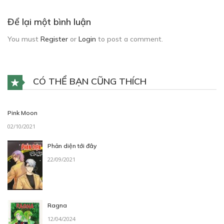
Để lại một bình luận
You must
Register
or
Login
to post a comment.
CÓ THỂ BẠN CŨNG THÍCH
Pink Moon
02/10/2021
Phản diện tới đây
22/09/2021
Ragna
12/04/2024