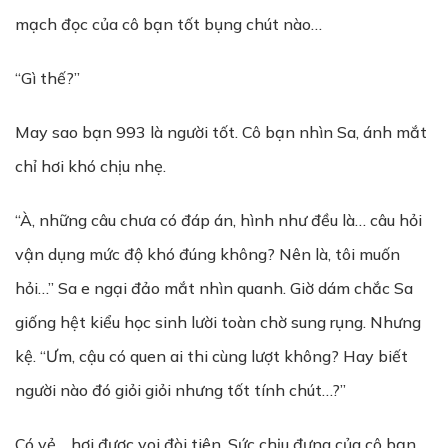
mạch đọc của cô bạn tốt bụng chút nào…
“Gì thế?”
May sao bạn 993 là người tốt. Cô bạn nhìn Sa, ánh mắt
chỉ hơi khó chịu nhẹ.
“À, những câu chưa có đáp án, hình như đều là… câu hỏi
vận dụng mức độ khó đúng không? Nên là, tôi muốn
hỏi…” Sa e ngại đảo mắt nhìn quanh. Giờ dám chắc Sa
giống hệt kiểu học sinh lười toàn chờ sung rụng. Nhưng
kệ. “Ưm, cậu có quen ai thi cùng lượt không? Hay biết
người nào đó giỏi giỏi nhưng tốt tính chút…?”
Có vẻ… hơi được voi đòi tiên. Sức chịu đựng của cô bạn