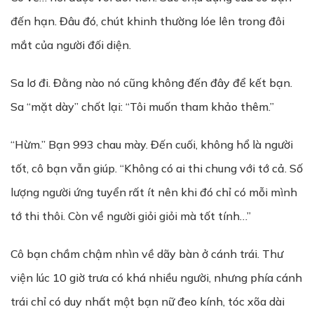
đến hạn. Đâu đó, chút khinh thường lóe lên trong đôi
mắt của người đối diện.
Sa lơ đi. Đằng nào nó cũng không đến đây để kết bạn.
Sa “mặt dày” chốt lại: “Tôi muốn tham khảo thêm.”
“Hừm.” Bạn 993 chau mày. Đến cuối, không hổ là người
tốt, cô bạn vẫn giúp. “Không có ai thi chung với tớ cả. Số
lượng người ứng tuyển rất ít nên khi đó chỉ có mỗi mình
tớ thi thôi. Còn về người giỏi giỏi mà tốt tính…”
Cô bạn chầm chậm nhìn về dãy bàn ở cánh trái. Thư
viện lúc 10 giờ trưa có khá nhiều người, nhưng phía cánh
trái chỉ có duy nhất một bạn nữ đeo kính, tóc xõa dài