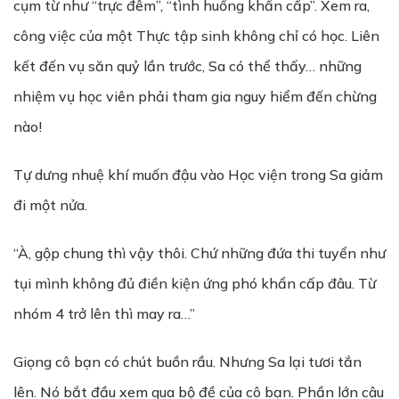
cụm từ như “trực đêm”, “tình huống khẩn cấp”. Xem ra,
công việc của một Thực tập sinh không chỉ có học. Liên
kết đến vụ săn quỷ lần trước, Sa có thể thấy… những
nhiệm vụ học viên phải tham gia nguy hiểm đến chừng
nào!
Tự dưng nhuệ khí muốn đậu vào Học viện trong Sa giảm
đi một nửa.
“À, gộp chung thì vậy thôi. Chứ những đứa thi tuyển như
tụi mình không đủ điền kiện ứng phó khẩn cấp đâu. Từ
nhóm 4 trở lên thì may ra…”
Giọng cô bạn có chút buồn rầu. Nhưng Sa lại tươi tắn
lên. Nó bắt đầu xem qua bộ đề của cô bạn. Phần lớn câu