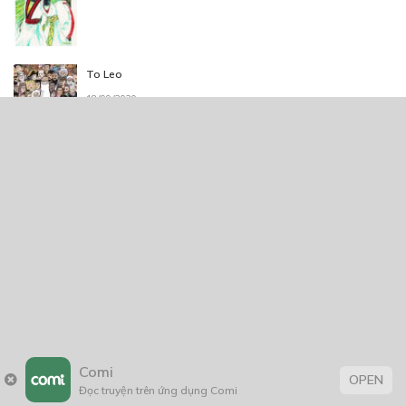
To Leo
18/09/2020
Thẻ:
giả tưởng
,
hành động
,
Huyền ảo
,
school
,
tiểu thuyết
,
truyện chữ
,
truyện Việt
Comi
OPEN
Đọc truyện trên ứng dụng Comi