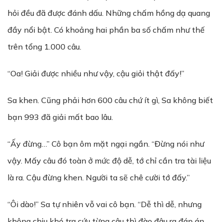
hỏi đều đã được đánh dấu. Những chấm hồng dạ quang
đầy nổi bật. Có khoảng hai phần ba số chấm như thế
trên tổng 1.000 câu.
“Oa! Giải được nhiều như vậy, cậu giỏi thật đấy!”
Sa khen. Cũng phải hơn 600 câu chứ ít gì, Sa không biết
bạn 993 đã giải mất bao lâu.
“Ấy đừng…” Cô bạn ôm mặt ngại ngần. “Đừng nói như
vậy. Mấy câu đó toàn ở mức độ dễ, tớ chỉ cần tra tài liệu
là ra. Cậu đừng khen. Người ta sẽ chê cười tớ đấy.”
“Ôi dào!” Sa tự nhiên vỗ vai cô bạn. “Dễ thì dễ, nhưng
không chịu khó tra cứu từng câu thì đào đâu ra đáp án