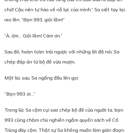
chứ! Cậu nên tự hào về nỗ lực của mình.” Sa siết tay lại,
reo lên: “Bạn 993, giỏi lắm!”
“À, ừm… Giỏi lắm! Cám ơn.”
Sau đó, hoàn toàn trái ngược với những lời đã nói, Sa
chép đáp án từ bộ đề vừa mượn.
Một lúc sau, Sa ngẩng đầu lên gọi:
“Bạn 993 ơi…”
Trong lúc Sa cặm cụi sao chép bộ đề của người ta, bạn
993 cũng chăm chú nghiền ngẫm quyển sách về Cổ
Trùng dày cộm. Thật sự Sa không muốn làm gián đoạn