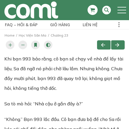
FAQ – HỎI & ĐÁP
GIỎ HÀNG
LIÊN HỆ
Home
Học Viện Săn Ma
Chương 23
Khi bạn 993 bảo rằng, cô bạn sẽ chạy về nhà để lấy tài
liệu, Sa đã ngỡ nó phải chờ lâu lắm. Nhưng không. Chưa
đầy mười phút, bạn 993 đã quay trở lại, không giọt mồ
hôi, không tiếng thở dốc.
Sa tò mò hỏi: “Nhà cậu ở gần đây à?”
“Không.” Bạn 993 lắc đầu. Cô bạn đưa bộ đề cho Sa rồi