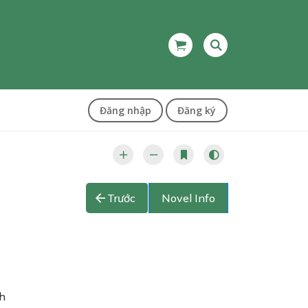
Đăng nhập
Đăng ký
Trước
Novel Info
nh