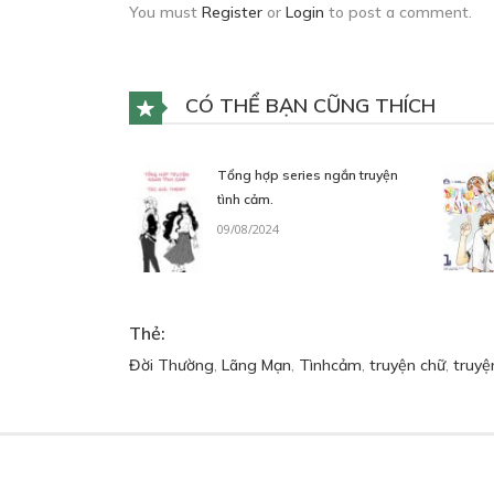
You must
Register
or
Login
to post a comment.
CÓ THỂ BẠN CŨNG THÍCH
Tổng hợp series ngắn truyện
tình cảm.
09/08/2024
Thẻ:
Đời Thường
,
Lãng Mạn
,
Tìnhcảm
,
truyện chữ
,
truyệ