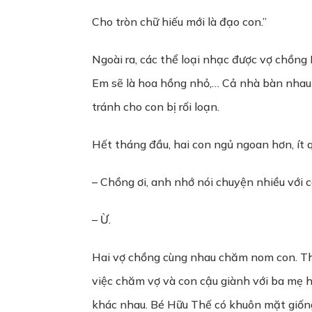
Cho tròn chữ hiếu mới là đạo con.”
Ngoài ra, các thể loại nhạc được vợ chồng
Em sẽ là hoa hồng nhỏ,… Cả nhà bàn nhau s
tránh cho con bị rối loạn.
Hết tháng đầu, hai con ngủ ngoan hơn, ít 
– Chồng ơi, anh nhớ nói chuyện nhiều với 
– Ừ.
Hai vợ chồng cùng nhau chăm nom con. Thờ
việc chăm vợ và con cậu giành với ba mẹ ha
khác nhau. Bé Hữu Thế có khuôn mặt giống