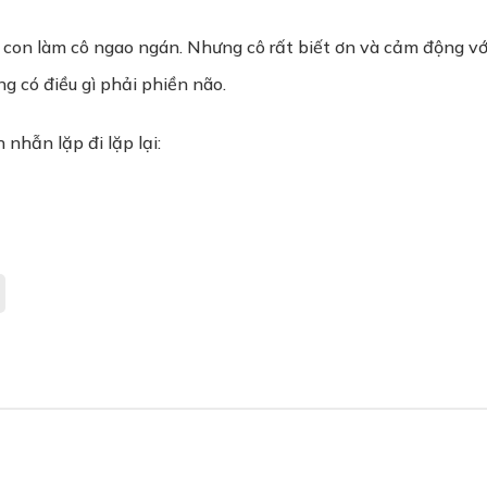
c con làm cô ngao ngán. Nhưng cô rất biết ơn và cảm động v
g có điều gì phải phiền não.
 nhẫn lặp đi lặp lại: