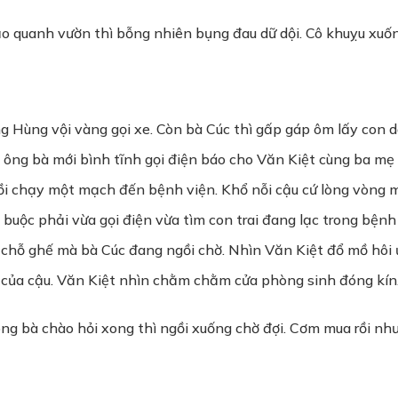
ạo quanh vườn thì bỗng nhiên bụng đau dữ dội. Cô khuỵu xuống
ng Hùng vội vàng gọi xe. Còn bà Cúc thì gấp gáp ôm lấy con
 ông bà mới bình tĩnh gọi điện báo cho Văn Kiệt cùng ba mẹ c
ồi chạy một mạch đến bệnh viện. Khổ nỗi cậu cứ lòng vòng 
 buộc phải vừa gọi điện vừa tìm con trai đang lạc trong bệnh
 chỗ ghế mà bà Cúc đang ngồi chờ. Nhìn Văn Kiệt đổ mồ hôi 
của cậu. Văn Kiệt nhìn chằm chằm cửa phòng sinh đóng kín.
ng bà chào hỏi xong thì ngồi xuống chờ đợi. Cơm mua rồi nh