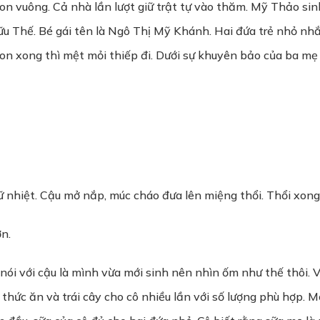
on vuông. Cả nhà lần lượt giữ trật tự vào thăm. Mỹ Thảo sin
 Hữu Thế. Bé gái tên là Ngô Thị Mỹ Khánh. Hai đứa trẻ nhỏ nh
on xong thì mệt mỏi thiếp đi. Dưới sự khuyên bảo của ba mẹ
giữ nhiệt. Cậu mở nắp, múc cháo đưa lên miệng thổi. Thổi xon
n.
i với cậu là mình vừa mới sinh nên nhìn ốm như thế thôi. V
ị thức ăn và trái cây cho cô nhiều lần với số lượng phù hợp.