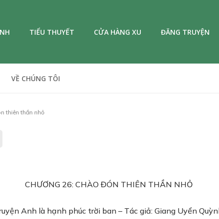
ANH
TIỂU THUYẾT
CỬA HÀNG XU
ĐĂNG TRUYỆN
VỀ CHÚNG TÔI
 thiên thần nhỏ
CHƯƠNG 26: CHÀO ĐÓN THIÊN THẦN NHỎ
ruyện Anh là hạnh phúc trời ban – Tác giả: Giang Uyển Quỳ