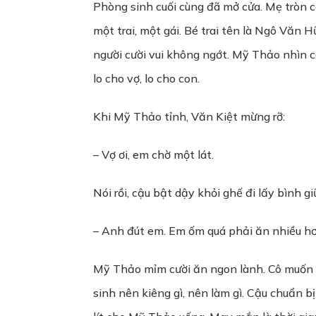
Phòng sinh cuối cùng đã mở cửa. Mẹ tròn c
một trai, một gái. Bé trai tên là Ngô Văn
người cười vui không ngớt. Mỹ Thảo nhìn c
lo cho vợ, lo cho con.
Khi Mỹ Thảo tỉnh, Văn Kiệt mừng rỡ:
– Vợ ơi, em chờ một lát.
Nói rồi, cậu bật dậy khỏi ghế đi lấy bình 
– Anh đút em. Em ốm quá phải ăn nhiều hơ
Mỹ Thảo mỉm cười ăn ngon lành. Cô muốn nó
sinh nên kiêng gì, nên làm gì. Cậu chuẩn b