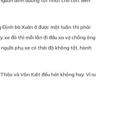
à nguồn dinh dưỡng tốt nhất cho con. Bên
g Định bà Xuân ở được một tuần thì phải
y xe đò thì mỗi lần đi đâu xa vợ chồng ông
 người phụ xe có thái độ không tốt, hành
 Thảo và Văn Kiệt đều hát không hay. Vì ru