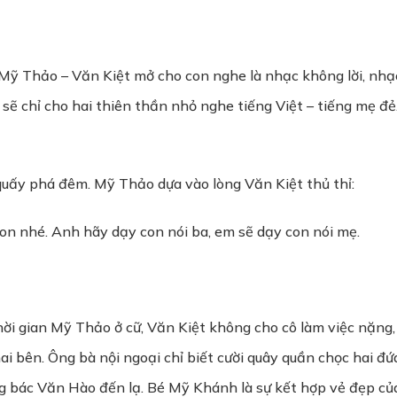
 Mỹ Thảo – Văn Kiệt mở cho con nghe là nhạc không lời, nhạc
ẽ chỉ cho hai thiên thần nhỏ nghe tiếng Việt – tiếng mẹ đẻ.
quấy phá đêm. Mỹ Thảo dựa vào lòng Văn Kiệt thủ thỉ:
con nhé. Anh hãy dạy con nói ba, em sẽ dạy con nói mẹ.
i gian Mỹ Thảo ở cữ, Văn Kiệt không cho cô làm việc nặng,
i bên. Ông bà nội ngoại chỉ biết cười quây quần chọc hai đứ
 bác Văn Hào đến lạ. Bé Mỹ Khánh là sự kết hợp vẻ đẹp củ