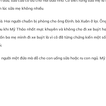
n đầu, sữa của cô đủ cho hai đứa nhỏ. Cô biết rằng sữa mẹ l
m lúc sữa mẹ không nhiều.
. Hai người chuẩn bị phòng cho ông Định, bà Xuân ở lại. Ôn
Sau khi Mỹ Thảo nhất mực khuyên và không cho đi xe buýt ha
uốn ba mẹ mình đi xe buýt là vì cô đã từng chứng kiến một số
i.
i người một đứa mà dỗ cho con uống sữa hoặc ru con ngủ. Mỹ