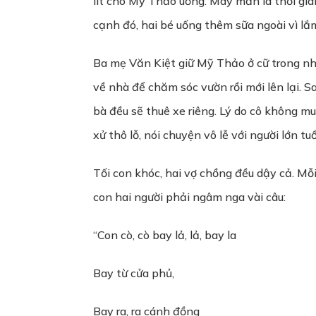
lít cho Mỹ Thảo uống. May mắn là thời gia
cạnh đó, hai bé uống thêm sữa ngoài vì lắ
Ba mẹ Văn Kiệt giữ Mỹ Thảo ở cữ trong nhà
về nhà để chăm sóc vườn rồi mới lên lại. 
bà đều sẽ thuê xe riêng. Lý do cô không m
xử thô lỗ, nói chuyện vô lễ với người lớn tuổ
Tối con khóc, hai vợ chồng đều dậy cả. Mỗ
con hai người phải ngâm nga vài câu:
“Con cò, cò bay lả, lả, bay la
Bay từ cửa phủ,
Bay ra, ra cánh đồng