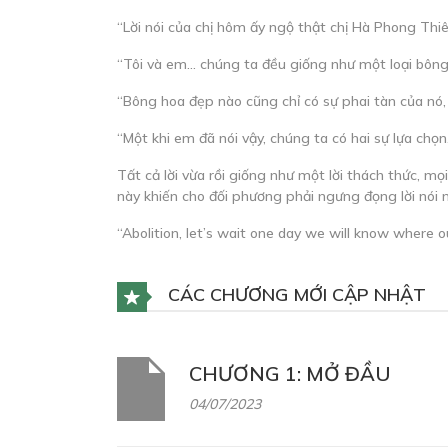
“Lời nói của chị hôm ấy ngộ thật chị Hà Phong Thiê
“Tôi và em… chúng ta đều giống như một loại bôn
“Bông hoa đẹp nào cũng chỉ có sự phai tàn của nó, 
“Một khi em đã nói vậy, chúng ta có hai sự lựa chọn
Tất cả lời vừa rồi giống như một lời thách thức, mọi
này khiến cho đối phương phải ngưng đọng lời nói 
“Abolition, let’s wait one day we will know where ou
CÁC CHƯƠNG MỚI CẬP NHẬT
CHƯƠNG 1: MỞ ĐẦU
04/07/2023