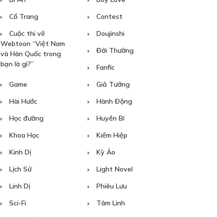
Cổ Trang
Contest
Cuộc thi vẽ
Doujinshi
Webtoon “Việt Nam
Đời Thường
và Hàn Quốc trong
bạn là gì?”
Fanfic
Game
Giả Tưởng
Hài Hước
Hành Động
Học đường
Huyền Bí
Khoa Học
Kiếm Hiệp
Kinh Dị
Kỳ Ảo
Lịch Sử
Light Novel
Linh Dị
Phiêu Lưu
Sci-Fi
Tâm Linh