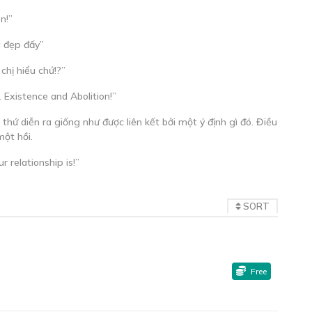
n!”
g đẹp đấy”
chị hiểu chứ!?”
. Existence and Abolition!”
 thứ diễn ra giống như được liên kết bởi một ý định gì đó. Điều
một hồi.
r relationship is!”
SORT
Free