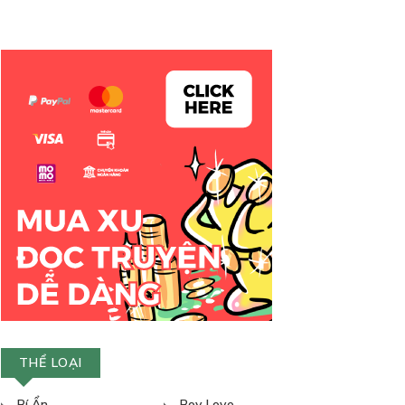
THỂ LOẠI
Bí Ẩn
Boy Love