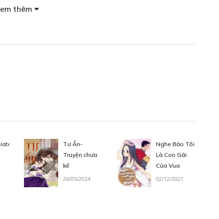
em thêm
KHI GẶP ĐƯỢC CHỊ
Free
T
Free
Free
iatay
Tư Ẩn-
Nghe Bảo Tôi
Truyện chưa
Là Con Gái
kể
Của Vua
26/05/2024
02/12/2021
 NỮA?
Free