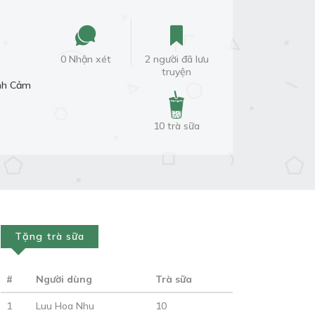
0 Nhận xét
2 người đã lưu
truyện
nh Cảm
10 trà sữa
Tặng trà sữa
#
Người dùng
Trà sữa
1
Luu Hoa Nhu
10