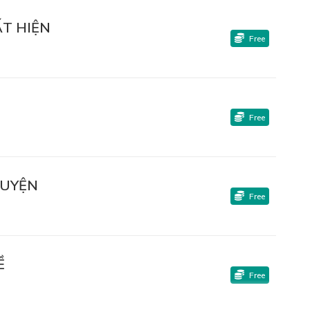
ẤT HIỆN
Free
Free
HUYỆN
Free
Ề
Free