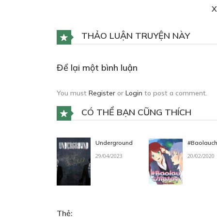
X
CHƯƠNG 6: THẬT TUYỆT 
THẢO LUẬN TRUYỆN NÀY
28/07/2023
Để lại một bình luận
CHƯƠNG 7: NỤ HÔN NGỌ
You must
Register
or
Login
to post a comment.
28/07/2023
CÓ THỂ BẠN CŨNG THÍCH
CHƯƠNG 8: GẶP GỠ
Underground
#Baolauch
28/07/2023
29/04/2023
20/02/2020
CHƯƠNG 9: HỌC HÀNH GÌ
28/07/2023
Thẻ: