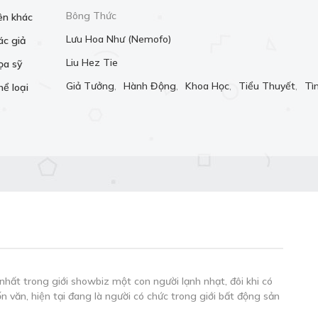
Bông Thức
ên khác
Lưu Hoa Như (Nemofo)
ác giả
Liu Hez Tie
ọa sỹ
Giả Tưởng
,
Hành Động
,
Khoa Học
,
Tiểu Thuyết
,
Tì
hể loại
nhất trong giới showbiz một con người lạnh nhạt, đôi khi có
n văn, hiện tại đang là người có chức trong giới bất động sản