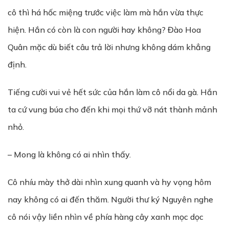
cô thì há hốc miệng trước việc làm mà hắn vừa thực
hiện. Hắn có còn là con người hay không? Đào Hoa
Quân mặc dù biết câu trả lời nhưng không dám khẳng
định.
Tiếng cười vui vẻ hết sức của hắn làm cô nổi da gà. Hắn
ta cứ vung búa cho đến khi mọi thứ vỡ nát thành mảnh
nhỏ.
– Mong là không có ai nhìn thấy.
Cô nhíu mày thở dài nhìn xung quanh và hy vọng hôm
nay không có ai đến thăm. Người thư ký Nguyên nghe
cô nói vậy liền nhìn về phía hàng cây xanh mọc dọc