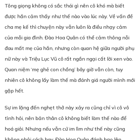
Tông giọng không có sắc thái gì nên cô khó mà biết
được hắn cảm thấy như thế nào vào lúc này. Về vấn đề
cha mẹ kế thì chuyện này vẫn luôn là điều nhạy cảm
của mỗi gia đình. Đào Hoa Quân có thể cảm thông nỗi
đau mất mẹ của hắn, nhưng còn quan hệ giữa người phụ
nữ này và Triệu Lục Vũ cô rất ngần ngại cất lời xen vào.
Quan niệm ‘mẹ ghẻ con chồng’ bây giờ vẫn còn, tuy
nhiên cô không lấy làm thế mà đánh giá người mình mới
gặp hết.
Sự im lặng đến nghẹt thở này xảy ra cũng chỉ vì cô vô
tình hỏi, nên bản thân cô không biết làm thế nào để
hoá giải. Nhưng nếu vẫn cứ im lìm như thế này cũng
không phải cách hay. Đào Hoa Quân đánh bạo lên