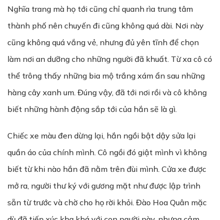
Nghĩa trang mà họ tới cũng chỉ quanh rìa trung tâm
thành phố nên chuyến đi cũng không quá dài. Nơi này
cũng không quá vắng vẻ, nhưng đủ yên tĩnh để chọn
làm nơi an dưỡng cho những người đã khuất. Từ xa cô có
thể trông thấy những bia mộ trắng xám ẩn sau những
hàng cây xanh um. Đúng vậy, đã tới nơi rồi và cô không
biết những hành động sắp tới của hắn sẽ là gì.
Chiếc xe màu đen dừng lại, hắn ngồi bật dậy sửa lại
quần áo của chính mình. Cô ngồi đó giật mình vì không
biết từ khi nào hắn đã nằm trên đùi mình. Cửa xe được
mở ra, người thư ký với gương mặt như được lập trình
sẵn từ trước và chờ cho họ rời khỏi. Đào Hoa Quân mặc
dù đã tiếp xúc kha khá với con người này, nhưng cảm