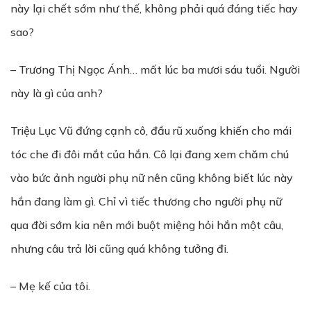
này lại chết sớm như thế, không phải quá đáng tiếc hay
sao?
– Trương Thị Ngọc Ánh… mất lúc ba mươi sáu tuổi. Người
này là gì của anh?
Triệu Lục Vũ đứng cạnh cô, đầu rũ xuống khiến cho mái
tóc che đi đôi mắt của hắn. Cô lại đang xem chăm chú
vào bức ảnh người phụ nữ nên cũng không biết lúc này
hắn đang làm gì. Chỉ vì tiếc thương cho người phụ nữ
qua đời sớm kia nên mới buột miệng hỏi hắn một câu,
nhưng câu trả lời cũng quá không tưởng đi.
– Mẹ kế của tôi.