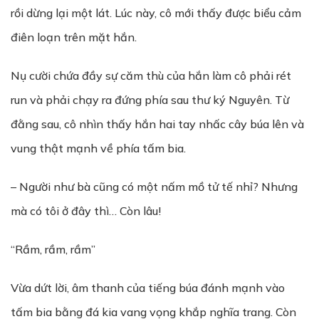
rồi dừng lại một lát. Lúc này, cô mới thấy được biểu cảm
điên loạn trên mặt hắn.
Nụ cười chứa đầy sự căm thù của hắn làm cô phải rét
run và phải chạy ra đứng phía sau thư ký Nguyên. Từ
đằng sau, cô nhìn thấy hắn hai tay nhấc cây búa lên và
vung thật mạnh về phía tấm bia.
– Người như bà cũng có một nấm mồ tử tế nhỉ? Nhưng
mà có tôi ở đây thì… Còn lâu!
“Rầm, rầm, rầm”
Vừa dứt lời, âm thanh của tiếng búa đánh mạnh vào
tấm bia bằng đá kia vang vọng khắp nghĩa trang. Còn