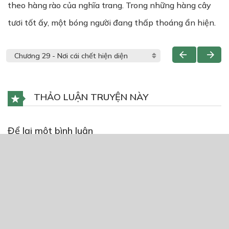
theo hàng rào của nghĩa trang. Trong những hàng cây
tươi tốt ấy, một bóng người đang thấp thoáng ẩn hiện.
THẢO LUẬN TRUYỆN NÀY
Để lại một bình luận
You must
Register
or
Login
to post a comment.
CÓ THỂ BẠN CŨNG THÍCH
Orange