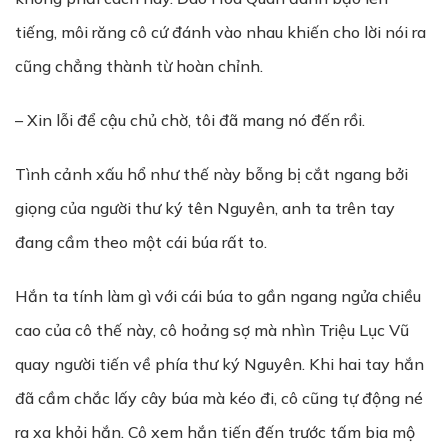
tiếng, môi răng cô cứ đánh vào nhau khiến cho lời nói ra
cũng chẳng thành từ hoàn chỉnh.
– Xin lỗi để cậu chủ chờ, tôi đã mang nó đến rồi.
Tình cảnh xấu hổ như thế này bỗng bị cắt ngang bởi
giọng của người thư ký tên Nguyên, anh ta trên tay
đang cầm theo một cái búa rất to.
Hắn ta tính làm gì với cái búa to gần ngang ngửa chiều
cao của cô thế này, cô hoảng sợ mà nhìn Triệu Lục Vũ
quay người tiến về phía thư ký Nguyên. Khi hai tay hắn
đã cầm chắc lấy cây búa mà kéo đi, cô cũng tự động né
ra xa khỏi hắn. Cô xem hắn tiến đến trước tấm bia mộ