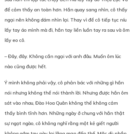
để cảm thấy an toàn hơn. Hắn quay sang nhìn, cô thấy
ngại nên không dám nhìn lại. Thay vì để cô tiếp tục níu
lấy tay áo mình mà đi, hắn tay liền luồn tay ra sau và ôm
lấy eo cô.
– Đây, đây. Không cần ngại với anh đâu. Muốn ôm lúc
nào cũng được hết.
Ý mình không phải vậy, cô phản bác với những gì hắn
nói nhưng không thể nói thành lời. Nhưng được hắn ôm
sát vào nhau, Đào Hoa Quân không thể không cảm
thấy bình tĩnh hơn. Những ngày ở chung với hắn thật
sự ngọt ngào, cô không nghĩ rằng một kẻ giết người
không gớm tay này lại lãng mạn đến thế. Mặc dù phần