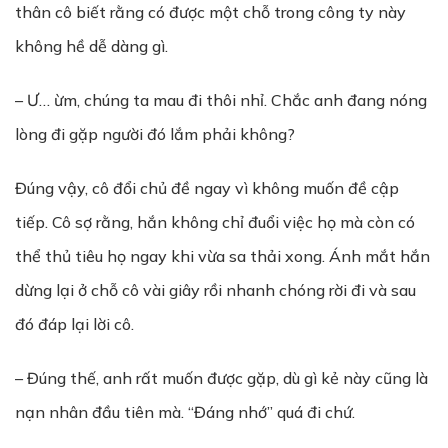
thân cô biết rằng có được một chỗ trong công ty này
không hề dễ dàng gì.
– Ư… ừm, chúng ta mau đi thôi nhỉ. Chắc anh đang nóng
lòng đi gặp người đó lắm phải không?
Đúng vậy, cô đổi chủ đề ngay vì không muốn đề cập
tiếp. Cô sợ rằng, hắn không chỉ đuổi việc họ mà còn có
thể thủ tiêu họ ngay khi vừa sa thải xong. Ánh mắt hắn
dừng lại ở chỗ cô vài giây rồi nhanh chóng rời đi và sau
đó đáp lại lời cô.
– Đúng thế, anh rất muốn được gặp, dù gì kẻ này cũng là
nạn nhân đầu tiên mà. “Đáng nhớ” quá đi chứ.