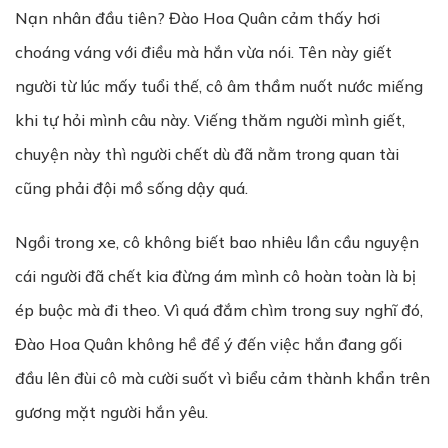
Nạn nhân đầu tiên? Đào Hoa Quân cảm thấy hơi
choáng váng với điều mà hắn vừa nói. Tên này giết
người từ lúc mấy tuổi thế, cô âm thầm nuốt nước miếng
khi tự hỏi mình câu này. Viếng thăm người mình giết,
chuyện này thì người chết dù đã nằm trong quan tài
cũng phải đội mồ sống dậy quá.
Ngồi trong xe, cô không biết bao nhiêu lần cầu nguyện
cái người đã chết kia đừng ám mình cô hoàn toàn là bị
ép buộc mà đi theo. Vì quá đắm chìm trong suy nghĩ đó,
Đào Hoa Quân không hề để ý đến việc hắn đang gối
đầu lên đùi cô mà cười suốt vì biểu cảm thành khẩn trên
gương mặt người hắn yêu.