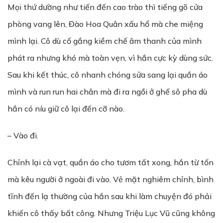
Mọi thứ dường như tiến đến cao trào thì tiếng gõ cửa
phòng vang lên, Đào Hoa Quân xấu hổ mà che miệng
mình lại. Cô dù cố gắng kiềm chế âm thanh của mình
phát ra nhưng khó mà toàn vẹn, vì hắn cực kỳ dùng sức.
Sau khi kết thúc, cô nhanh chóng sửa sang lại quần áo
mình và run run hai chân mà đi ra ngồi ở ghế sô pha dù
hắn có níu giữ cô lại đến cỡ nào.
– Vào đi.
Chỉnh lại cà vạt, quần áo cho tươm tất xong, hắn từ tốn
mà kêu người ở ngoài đi vào. Vẻ mặt nghiêm chỉnh, bình
tĩnh đến lạ thường của hắn sau khi làm chuyện đó phải
khiến cô thấy bất công. Nhưng Triệu Lục Vũ cũng không