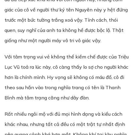
giác của cô về người thư ký tên Nguyên này y hệt đứng
trước một bức tường trắng xoá vậy. Tính cách, thói
quen, suy nghĩ của anh ta không hề được bộc lộ. Thật
giống như một người máy vô tri vô giác vậy.
Với tâm trạng vui vẻ không thể kiềm chế được của Triệu
Lục Vũ toả ra lúc này, cô càng thấy lo sợ cho người khác
hơn là chính mình. Hy vọng sẽ không có máu đổ, cô đi
theo sau hắn vào trong nghĩa trang có tên là Thanh
Bình mà tâm trạng căng như dây đàn.
Rất nhiều ngôi mộ với đủ mọi hình dạng và kiểu cách
khác nhau, nhưng tất cả đều có một trật tự nhất định
nên quang cảnh khá hợp mắt. Không khí tại khu nghĩa