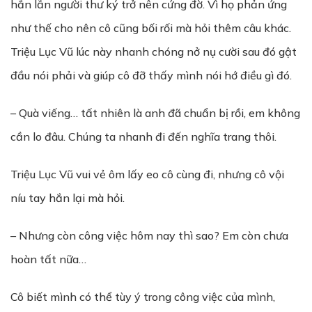
hắn lẫn người thư ký trở nên cứng đờ. Vì họ phản ứng
như thế cho nên cô cũng bối rối mà hỏi thêm câu khác.
Triệu Lục Vũ lúc này nhanh chóng nở nụ cười sau đó gật
đầu nói phải và giúp cô đỡ thấy mình nói hớ điều gì đó.
– Quà viếng… tất nhiên là anh đã chuẩn bị rồi, em không
cần lo đâu. Chúng ta nhanh đi đến nghĩa trang thôi.
Triệu Lục Vũ vui vẻ ôm lấy eo cô cùng đi, nhưng cô vội
níu tay hắn lại mà hỏi.
– Nhưng còn công việc hôm nay thì sao? Em còn chưa
hoàn tất nữa…
Cô biết mình có thể tùy ý trong công việc của mình,