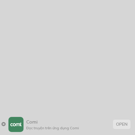
23/02/2020
Diffirents
09/06/2021
Người vì ta gánh cả thiên hạ, ta vì người bình loạn cả giang
sơn
22/03/2021
Blue Blood
08/01/2019
Comi
OPEN
Đọc truyện trên ứng dụng Comi