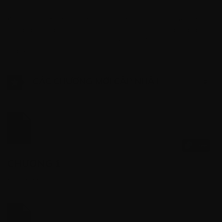
Khi quân tốt đi tới cuối bàn cờ nó sẽ được thăng cấp lên thành
một quân cờ cao hơn, nếu một con tốt có thể trở thành quân
hậu thì người bị lợi dụng trở thành kẻ nắm đằng chuôi chẳng có
gì là khó…
CÁC CHƯƠNG MỚI CẬP NHẬT
Free
CHƯƠNG 1
23/08/2022