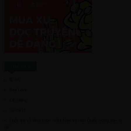
CHƯƠNG 9
15/09/2022
Free
CHƯƠNG 10
24/09/2022
THỂ LOẠI
Bí Ẩn
Boy Love
Cổ Trang
Free
CHƯƠNG 11
Contest
11/10/2022
Cuộc thi vẽ Webtoon “Việt Nam và Hàn Quốc trong bạn là
gì?”