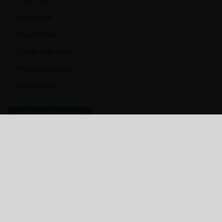
Trùng Sinh
Truyện Ngắn
Truyện Việt Nam
Webtoon Contest
Xuyên Không
NĂM PHÁT HÀNH
Giáp Hồng My
7/2020
5
24/05/2021
2025
2024
2023
2022
2021
2020
2019
2018
2017
2016
2014
2011
2005
1/11/2020