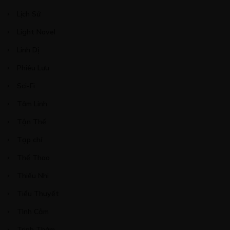
Lịch Sử
CHƯƠNG 14
Light Novel
06/12/2022
Linh Dị
Phiêu Lưu
Sci-Fi
Free
Tâm Linh
CHƯƠNG 15
Tận Thế
25/12/2022
Tạp chí
Thể Thao
Thiếu Nhi
Free
Tiểu Thuyết
CHƯƠNG 16
Tình Cảm
05/05/2023
Trinh Thám