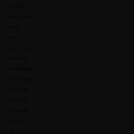
Doujinshi
Đời Thường
Free
Fanfic
CHƯƠNG 12
Game
18/10/2022
Giả Tưởng
Hài Hước
Hành Động
Free
Học đường
CHƯƠNG 13
Huyền Bí
13/11/2022
Khoa Học
Kiếm Hiệp
Kinh Dị
Kỳ Ảo
Free