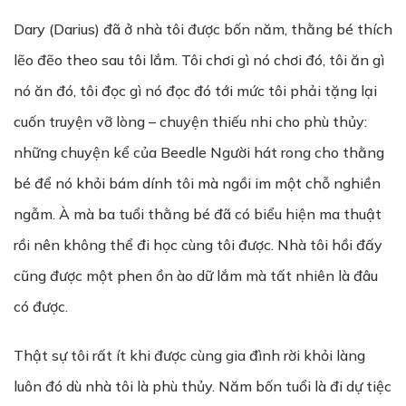
Dary (Darius) đã ở nhà tôi được bốn năm, thằng bé thích
lẽo đẽo theo sau tôi lắm. Tôi chơi gì nó chơi đó, tôi ăn gì
nó ăn đó, tôi đọc gì nó đọc đó tới mức tôi phải tặng lại
cuốn truyện vỡ lòng – chuyện thiếu nhi cho phù thủy:
những chuyện kể của Beedle Người hát rong cho thằng
bé để nó khỏi bám dính tôi mà ngồi im một chỗ nghiền
ngẫm. À mà ba tuổi thằng bé đã có biểu hiện ma thuật
rồi nên không thể đi học cùng tôi được. Nhà tôi hồi đấy
cũng được một phen ồn ào dữ lắm mà tất nhiên là đâu
có được.
Thật sự tôi rất ít khi được cùng gia đình rời khỏi làng
luôn đó dù nhà tôi là phù thủy. Năm bốn tuổi là đi dự tiệc