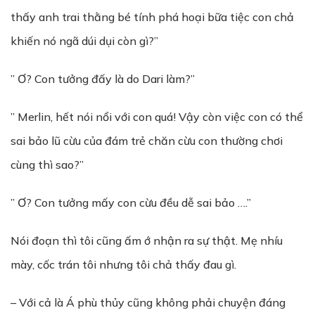
thấy anh trai thằng bé tính phá hoại bữa tiệc con chả
khiến nó ngã dúi dụi còn gì?”
” Ơ? Con tưởng đấy là do Dari làm?”
” Merlin, hết nói nổi với con quá! Vậy còn việc con có thể
sai bảo lũ cừu của đám trẻ chăn cừu con thường chơi
cùng thì sao?”
” Ơ? Con tưởng mấy con cừu đều dễ sai bảo ….”
Nói đoạn thì tôi cũng ấm ớ nhận ra sự thật. Mẹ nhíu
mày, cốc trán tôi nhưng tôi chả thấy đau gì.
– Với cả là Á phù thủy cũng không phải chuyện đáng