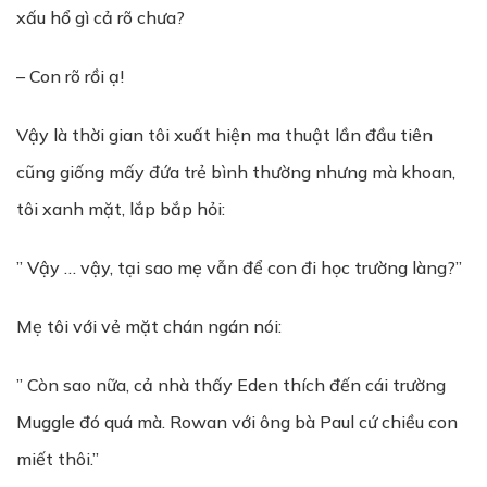
xấu hổ gì cả rõ chưa?
– Con rõ rồi ạ!
Vậy là thời gian tôi xuất hiện ma thuật lần đầu tiên
cũng giống mấy đứa trẻ bình thường nhưng mà khoan,
tôi xanh mặt, lắp bắp hỏi:
” Vậy … vậy, tại sao mẹ vẫn để con đi học trường làng?”
Mẹ tôi với vẻ mặt chán ngán nói:
” Còn sao nữa, cả nhà thấy Eden thích đến cái trường
Muggle đó quá mà. Rowan với ông bà Paul cứ chiều con
miết thôi.”