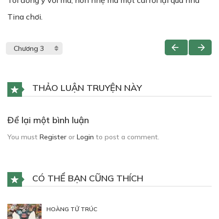
Tôi đồng ý với má, hôn nhẹ má một cái rồi lại qua nhà
Tina chơi.
THẢO LUẬN TRUYỆN NÀY
Để lại một bình luận
You must
Register
or
Login
to post a comment.
CÓ THỂ BẠN CŨNG THÍCH
HOÀNG TỬ TRÚC