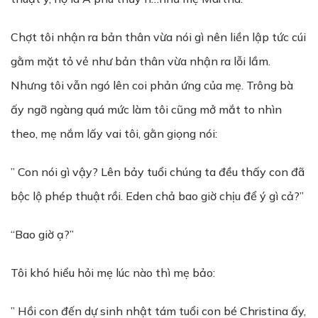
Chợt tôi nhận ra bản thân vừa nói gì nên liền lập tức cúi
gằm mặt tỏ vẻ như bản thân vừa nhận ra lỗi lầm.
Nhưng tôi vẫn ngó lên coi phản ứng của mẹ. Trông bà
ấy ngỡ ngàng quá mức làm tôi cũng mở mắt to nhìn
theo, mẹ nắm lấy vai tôi, gằn giọng nói:
” Con nói gì vậy? Lên bảy tuổi chúng ta đều thấy con đã
bộc lộ phép thuật rồi. Eden chả bao giờ chịu để ý gì cả?”
“Bao giờ ạ?”
Tôi khó hiểu hỏi mẹ lúc nào thì mẹ bảo:
” Hồi con đến dự sinh nhật tám tuổi con bé Christina ấy,