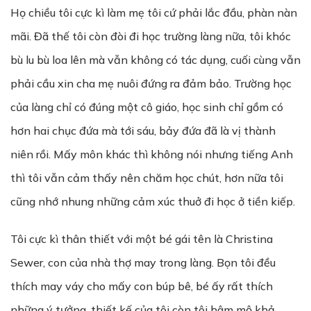
Họ chiều tôi cực kì làm mẹ tôi cứ phải lắc đầu, phàn nàn
mãi. Đã thế tôi còn đòi đi học trường làng nữa, tôi khóc
bù lu bù loa lên mà vẫn không có tác dụng, cuối cùng vẫn
phải cầu xin cha mẹ nuôi đứng ra đảm bảo. Trường học
của làng chỉ có đúng một cô giáo, học sinh chỉ gồm có
hơn hai chục đứa mà tới sáu, bảy đứa đã là vị thành
niên rồi. Mấy môn khác thì không nói nhưng tiếng Anh
thì tôi vẫn cảm thấy nên chăm học chút, hơn nữa tôi
cũng nhớ nhung những cảm xúc thuở đi học ở tiền kiếp.
Tôi cực kì thân thiết với một bé gái tên là Christina
Sewer, con của nhà thợ may trong làng. Bọn tôi đều
thích may váy cho mấy con búp bê, bé ấy rất thích
những ý tưởng, thiết kế của tôi còn tôi hâm mộ khả