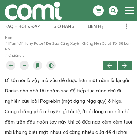
FAQ – HỎI & ĐÁP
GIỎ HÀNG
LIÊN HỆ
Home
[Fanfic][ Harry Potter] Dù Sao Cũng Xuyên Không Nên Có Lẽ Tôi Sẽ Làm
Nó
Chương 3
Dì tôi nói là vậy mà vừa đẻ được hơn một năm là lại gửi
Darius cho nhà tôi chăm sóc để tiếp tục cùng chú đi
nghiên cứu loài Pogrebin (một dạng Ngạ quỷ) ở Nga.
Cũng chẳng phải chuyện gì tồi tệ, ở cái làng con nít chỉ
đếm trên đầu ngón tay này thì có đứa nào xêm xêm tuổi
mà không biết mặt nhau, có càng nhiều đứa để đi chơi