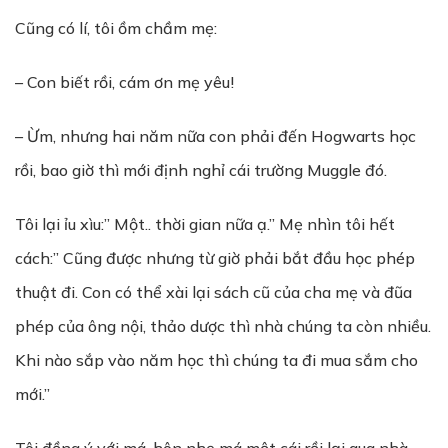
Cũng có lí, tôi ồm chầm mẹ:
– Con biết rồi, cám ơn mẹ yêu!
– Ừm, nhưng hai năm nữa con phải đến Hogwarts học
rồi, bao giờ thì mới định nghỉ cái trường Muggle đó.
Tôi lại ỉu xìu:” Một.. thời gian nữa ạ.” Mẹ nhìn tôi hết
cách:” Cũng được nhưng từ giờ phải bắt đầu học phép
thuật đi. Con có thể xài lại sách cũ của cha mẹ và đũa
phép của ông nội, thảo dược thì nhà chúng ta còn nhiều.
Khi nào sắp vào năm học thì chúng ta đi mua sắm cho
mới.”