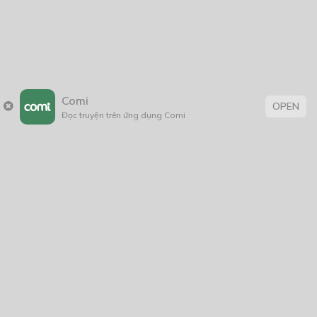
Thẻ:
Fanfic
,
giả tưởng
,
Hài Hước
,
xuyên không
Comi
OPEN
Đọc truyện trên ứng dụng Comi
Trang chủ
Về chúng tôi
Điều khoản sử dụng
Hỏi & Đáp
Liên hệ
COMI © 2024 Comicola - Nền tảng truyện tranh bản quyền duy nhất tại
Việt Nam.
Cơ quan chủ quản: Công ty Cổ phần Comicola
Giấy xác nhận Đăng ký hoạt động phát hành Xuất bản phẩm điện tử số
2700/XN-CXBIPH do Cục Xuất bản, In và Phát hành cấp ngày 01/06/2022
Giấy Đăng kí kinh doanh số 0313105297 do Sở Kế hoạch và Đầu tư thành
phố Hồ Chí Minh cấp ngày 21/1/2015