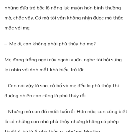
những đứa trẻ bộc lộ năng lực muộn hơn bình thường
mà, chắc vậy. Cơ mà tôi vẫn không nhịn được mà thắc
mắc với mẹ:
– Mẹ ơi, con không phải phù thủy hả mẹ?
Mẹ đang trồng ngải cứu ngoài vườn, nghe tôi hỏi sững
lại nhìn với ánh mắt khó hiểu, trả lời:
– Con nói vậy là sao, cả bố và mẹ đều là phù thủy thì
đương nhiên con cũng là phù thủy rồi.
– Nhưng mà con đã mười tuổi rồi. Hơn nữa, con cũng biết
là có những con nhà phù thủy nhưng không có phép
thuật ý, họ là Á phù thủy n…như mẹ Martha.