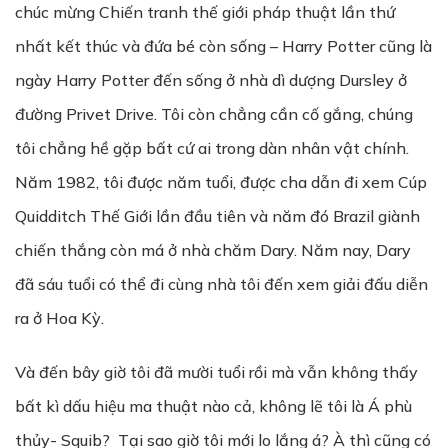
chúc mừng Chiến tranh thế giới pháp thuật lần thứ
nhất kết thúc và đứa bé còn sống – Harry Potter cũng là
ngày Harry Potter đến sống ở nhà dì dượng Dursley ở
đường Privet Drive. Tôi còn chẳng cần cố gắng, chúng
tôi chẳng hề gặp bất cứ ai trong dàn nhân vật chính.
Năm 1982, tôi được năm tuổi, được cha dẫn đi xem Cúp
Quidditch Thế Giới lần đầu tiên và năm đó Brazil giành
chiến thắng còn má ở nhà chăm Dary. Năm nay, Dary
đã sáu tuổi có thể đi cùng nhà tôi đến xem giải đấu diễn
ra ở Hoa Kỳ.
Và đến bây giờ tôi đã mười tuổi rồi mà vẫn không thấy
bất kì dấu hiệu ma thuật nào cả, không lẽ tôi là Á phù
thủy- Squib? Tại sao giờ tôi mới lo lắng á? À thì cũng có