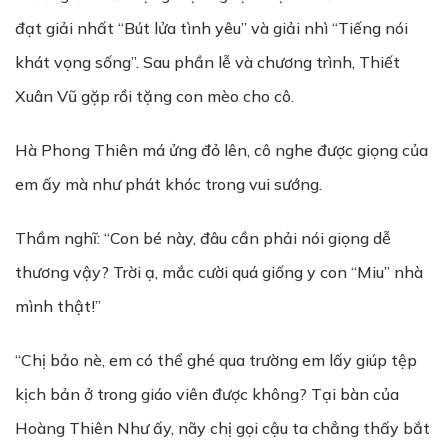
đạt giải nhất “Bút lửa tình yêu” và giải nhì “Tiếng nói
khát vọng sống”. Sau phần lễ và chương trình, Thiết
Xuân Vũ gặp rồi tặng con mèo cho cô.
Hà Phong Thiên má ửng đỏ lên, cô nghe được giọng của
em ấy mà như phát khóc trong vui sướng.
Thầm nghĩ: “Con bé này, đâu cần phải nói giọng dễ
thương vậy? Trời ạ, mắc cười quá giống y con “Miu” nhà
mình thật!”
“Chị bảo nè, em có thể ghé qua trường em lấy giúp tệp
kịch bản ở trong giáo viên được không? Tại bàn của
Hoàng Thiên Như ấy, nãy chị gọi cậu ta chẳng thấy bắt