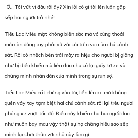
“Ờ… Tôi vứt ví đâu rồi ấy? Xin lỗi có gì tôi lên luôn gặp
sếp hai người trả nhé!”
Tiểu Lạc Miêu mặt không biến sắc mà vô cùng thoải
mái còn dùng tay phải vô vài cái trên vai của chú cảnh
sát. Rồi cô nhếch bên trái mày ra hiệu cho người bị giống
như bị điều khiển mà liền đưa cho cô lại giấy tờ xe và
chứng minh nhân dân của mình trong sự run sợ.
Tiểu Lạc Miêu cất chúng vào túi, liền lên xe mà không
quên vẩy tay tạm biệt hai chú cảnh sát, rồi lại trêu ngươi
phóng xe vượt tốc độ. Điều này khiến cho hai người kia
như muốn bay màu vậy thật sự họ chẳng hiểu sao sếp
mình lại chơi thân với nhỏ này làm gì.