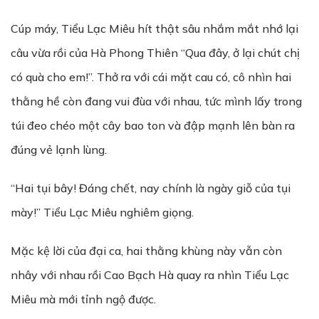
Cúp máy, Tiểu Lạc Miêu hít thật sâu nhắm mắt nhớ lại
câu vừa rồi của Hà Phong Thiên “Qua đây, ở lại chút chị
có quà cho em!”. Thở ra với cái mặt cau có, cô nhìn hai
thằng hề còn đang vui đùa với nhau, tức mình lấy trong
túi đeo chéo một cây bao ton và đập mạnh lên bàn ra
đúng vẻ lạnh lùng.
“Hai tụi bây! Đáng chết, nay chính là ngày giỗ của tụi
mày!” Tiểu Lạc Miêu nghiêm giọng.
Mặc kệ lời của đại ca, hai thằng khùng này vẫn còn
nhây với nhau rồi Cao Bạch Hà quay ra nhìn Tiểu Lạc
Miêu mà mới tỉnh ngộ được.