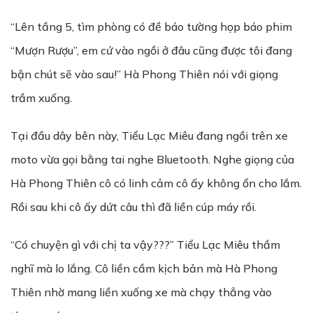
“Lên tầng 5, tìm phòng có đề báo tường họp báo phim
“Mượn Rượu”, em cứ vào ngồi ở đâu cũng được tôi đang
bận chút sẽ vào sau!” Hà Phong Thiên nói với giọng
trầm xuống.
Tại đầu dây bên này, Tiểu Lạc Miêu đang ngồi trên xe
moto vừa gọi bằng tai nghe Bluetooth. Nghe giọng của
Hà Phong Thiên cô có linh cảm cô ấy không ổn cho lắm.
Rồi sau khi cô ấy dứt câu thì đã liền cúp máy rồi.
“Có chuyện gì với chị ta vậy???” Tiểu Lạc Miêu thầm
nghĩ mà lo lắng. Cô liền cầm kịch bản mà Hà Phong
Thiên nhờ mang liền xuống xe mà chạy thẳng vào