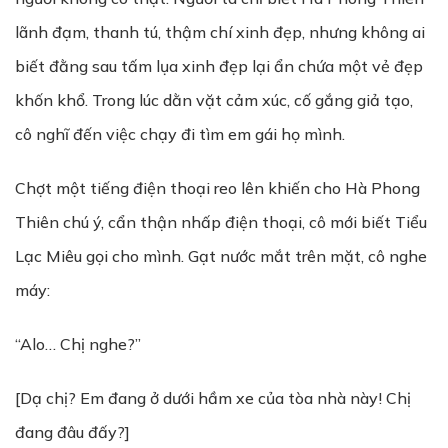
lãnh đạm, thanh tú, thậm chí xinh đẹp, nhưng không ai
biết đằng sau tấm lụa xinh đẹp lại ẩn chứa một vẻ đẹp
khốn khổ. Trong lúc dằn vặt cảm xúc, cố gắng giả tạo,
cô nghĩ đến việc chạy đi tìm em gái họ mình.
Chợt một tiếng điện thoại reo lên khiến cho Hà Phong
Thiên chú ý, cẩn thận nhấp điện thoại, cô mới biết Tiểu
Lạc Miêu gọi cho mình. Gạt nước mắt trên mặt, cô nghe
máy:
“Alo… Chị nghe?”
[Dạ chị? Em đang ở dưới hầm xe của tòa nhà này! Chị
đang đâu đấy?]