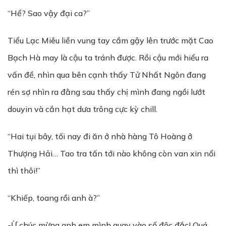
“Hể? Sao vậy đại ca?”
Tiểu Lạc Miêu liền vung tay cầm gậy lên trước mặt Cao
Bạch Hà may là cậu ta tránh được. Rồi cậu mới hiểu ra
vấn đề, nhìn qua bên cạnh thấy Tử Nhất Ngôn đang
rén sợ nhìn ra đằng sau thấy chị mình đang ngồi lướt
douyin và cắn hạt dưa trông cực kỳ chill.
“Hai tụi bây, tối nay đi ăn ở nhà hàng Tô Hoàng ở
Thượng Hải… Tao tra tấn tới nào không còn van xin nổi
thì thôi!”
“Khiếp, toang rồi anh à?”
-Ừ chúc mừng anh em mình quay vào số độc đắc! Quá