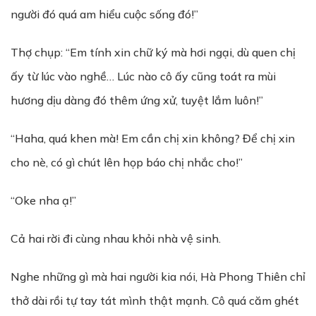
người đó quá am hiểu cuộc sống đó!”
Thợ chụp: “Em tính xin chữ ký mà hơi ngại, dù quen chị
ấy từ lúc vào nghề… Lúc nào cô ấy cũng toát ra mùi
hương dịu dàng đó thêm ứng xử, tuyệt lắm luôn!”
“Haha, quá khen mà! Em cần chị xin không? Để chị xin
cho nè, có gì chút lên họp báo chị nhắc cho!”
“Oke nha ạ!”
Cả hai rời đi cùng nhau khỏi nhà vệ sinh.
Nghe những gì mà hai người kia nói, Hà Phong Thiên chỉ
thở dài rồi tự tay tát mình thật mạnh. Cô quá căm ghét