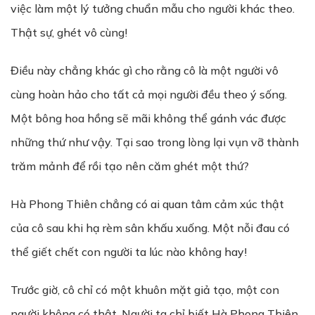
việc làm một lý tưởng chuẩn mẫu cho người khác theo.
Thật sự, ghét vô cùng!
Điều này chẳng khác gì cho rằng cô là một người vô
cùng hoàn hảo cho tất cả mọi người đều theo ý sống.
Một bông hoa hồng sẽ mãi không thể gánh vác được
những thứ như vậy. Tại sao trong lòng lại vụn vỡ thành
trăm mảnh để rồi tạo nên căm ghét một thứ?
Hà Phong Thiên chẳng có ai quan tâm cảm xúc thật
của cô sau khi hạ rèm sân khấu xuống. Một nỗi đau có
thể giết chết con người ta lúc nào không hay!
Trước giờ, cô chỉ có một khuôn mặt giả tạo, một con
người không có thật. Người ta chỉ biết Hà Phong Thiên