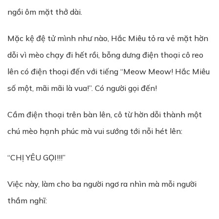
ngồi ôm mặt thở dài.
Mặc kệ đệ tử mình như nào, Hắc Miêu tỏ ra vẻ mặt hờn
dỗi vì mèo chạy đi hết rồi, bỗng dưng điện thoại cô reo
lên có điện thoại đến với tiếng “Meow Meow! Hắc Miêu
số một, mãi mãi là vua!”. Có người gọi đến!
Cầm điện thoại trên bàn lên, cô từ hờn dỗi thành một
chú mèo hạnh phúc mà vui sướng tới nỗi hét lên:
“CHỊ YÊU GỌI!!!”
Việc này, làm cho ba người ngơ ra nhìn mà mỗi người
thầm nghĩ: