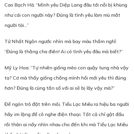
Cao Bạch Hà: “Mình yêu Diệp Lang đâu tới nỗi bị khùng
như cái con người này? Đúng là tình yêu làm mù mắt
người tài…”
Tử Nhất Ngôn ngước nhìn mà bay màu thầm nghĩ:
“Đúng là thằng cha điên! Ai có tình yêu đâu mà biết?”
Mỹ Ly Hoa: “Tự nhiên giống mèo con quậy tung nhà vậy
ta? Cơ mà thấy giống chồng mình hồi mới yêu thì đúng
hơn? Đúng là cùng tần số với ai sẽ bị lây vậy mà?”
Để ngón trỏ đặt trên môi, Tiểu Lạc Miêu ra hiệu ba người
hãy im lặng để cô nghe điện thoại. Tất cả chỉ gật đầu
rồi thân ai nấy nhìn nhau cho đến khi mà Tiểu Lạc Miêu