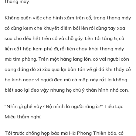
thang máy.
Không quên việc che hình xăm trên cổ, trong thang máy
cô dùng kem che khuyết điểm bôi lên rồi dùng tay xoa
sao cho đều hết trên cổ và chỗ gáy. Lên tới tầng 5, cô
liền cất hộp kem phủ đi, rồi liền chạy khỏi thang máy
mà tìm phòng. Trên một hàng lang lớn, có vài người còn
đang đứng đó xì xào qua lại bàn tán về gì đó khi thấy cô
họ kinh ngạc vì người đeo mũ cá mập này rất lạ không
biết sao lại đeo vậy nhưng họ chú ý thân hình nhỏ con.
“Nhìn gì ghê vậy? Bộ mình là người rừng à?” Tiểu Lạc
Miêu thầm nghĩ.
Tới trước chồng họp báo mà Hà Phong Thiên bảo, cô