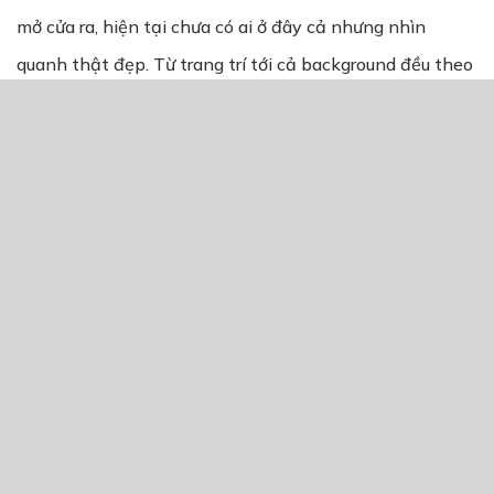
mở cửa ra, hiện tại chưa có ai ở đây cả nhưng nhìn
quanh thật đẹp. Từ trang trí tới cả background đều theo
màu chủ đạo là tím nhưng nó lại mang cảm giác dịu
dàng và sự quyến rũ của người phụ nữ. Bước vào vị trí
dàn ghế thứ 4 cô lựa chọn ngồi D1, một vị trí có thể nói
là khá ưa chuộng không quá xa cũng không quá gần.
Cởi mũ ra cô vuốt tóc lên nhìn phía cửa có nhiều người
đang vào, khi không còn ai vào nữa thì một chị tới chỗ
cô và hỏi:
“Chào em! Em là Tiểu Lạc Miêu nhỉ?”
Nhìn lên người này, cô nhận ra đây là trợ lý của Hà