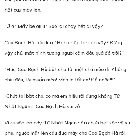
hốt cau mày lên:
“Ơ ơ? Mấy bé ơiiiii? Sao lại chạy hết đi vậy?”
Cao Bạch Hà cười lên: “Haha, sếp trẻ con vậy? Đừng
vậy chứ, mất hình tượng người cầm đầu quá đó trời?”
“Hức, Cao Bạch Hà bắt cho tôi một chú mèo đi. Không
chịu đâu, tôi muốn mèo! Mèo là tất cả! Đồ ngốc!!!”
“Chút tôi bắt cho, cơ mà em hiểu rồi đúng không Tử
Nhất Ngôn?” Cao Bạch Hà vui vẻ.
Vì cú sốc lớn nãy, Tử Nhất Ngôn vẫn chưa hết sốc về sư
phụ, ngước mắt lên cậu đưa máy cho Cao Bạch Hà rồi