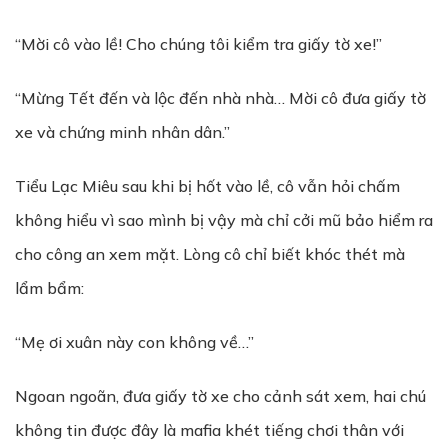
“Mời cô vào lề! Cho chúng tôi kiểm tra giấy tờ xe!”
“Mừng Tết đến và lộc đến nhà nhà… Mời cô đưa giấy tờ
xe và chứng minh nhân dân.”
Tiểu Lạc Miêu sau khi bị hốt vào lề, cô vẫn hỏi chấm
không hiểu vì sao mình bị vậy mà chỉ cởi mũ bảo hiểm ra
cho công an xem mặt. Lòng cô chỉ biết khóc thét mà
lẩm bẩm:
“Mẹ ơi xuân này con không về…”
Ngoan ngoãn, đưa giấy tờ xe cho cảnh sát xem, hai chú
không tin được đây là mafia khét tiếng chơi thân với