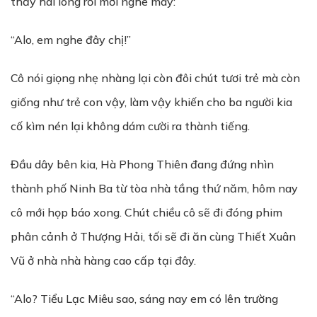
thấy hài lòng rồi mới nghe máy:
“Alo, em nghe đây chị!”
Cô nói giọng nhẹ nhàng lại còn đôi chút tươi trẻ mà còn
giống như trẻ con vậy, làm vậy khiến cho ba người kia
cố kìm nén lại không dám cười ra thành tiếng.
Đầu dây bên kia, Hà Phong Thiên đang đứng nhìn
thành phố Ninh Ba từ tòa nhà tầng thứ năm, hôm nay
cô mới họp báo xong. Chút chiều cô sẽ đi đóng phim
phân cảnh ở Thượng Hải, tối sẽ đi ăn cùng Thiết Xuân
Vũ ở nhà nhà hàng cao cấp tại đây.
“Alo? Tiểu Lạc Miêu sao, sáng nay em có lên trường