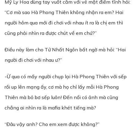
Mỹ Ly Hoa dùng tay vuốt cằm với vẻ mặt điềm tĩnh hỏi:
“Cơ mà sao Hà Phong Thiên không nhận ra em? Hai
người hôm qua mới đi chơi với nhau ít ra là chị em thì
cũng phải nhìn ra được chút về em chứ?”
Điều này làm cho Tử Nhất Ngôn bất ngờ mà hỏi: “Hai
người đi chơi với nhau ư?”
-Ừ qua có mấy người chụp lại Hà Phong Thiên với sếp
rồi up lên mạng ấy, cơ mà họ chỉ lấy mỗi Hà Phong
Thiên mà bỏ bơ sếp luôn! Đến nổi có ảnh mà cũng
chẳng ai nhìn ra là mafia khét tiếng mà?
“Đâu vậy anh? Cho em xem được không?”