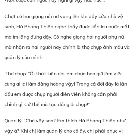
-Rốt cuộc con ngốc này nghĩ gì vậy hức hức…
Chợt có hai giọng nói nữ vang lên khi đẩy cửa nhà vệ
sinh, Hà Phong Thiên nghe thấy được liền lau nước mắt
mà im lặng đứng dậy. Cô nghe giọng hai người phụ nữ
mà nhận ra hai người này chính là thợ chụp ảnh mẫu và
quản lý của mình.
Thợ chụp: “Ôi thật luôn chị, em chưa bao giờ làm việc
cùng ai lại làm đàng hoàng vậy! Trong cả đời đây là lần
đầu em được chụp người diễn viên không cần phải
chỉnh gì. Cứ thế mà tạo đáng ối chụp!”
Quản lý: “Chà vậy sao? Em thích Hà Phong Thiên như
vậy à? Khi chị làm quản lý cho cô ấy, chị phải phục vì