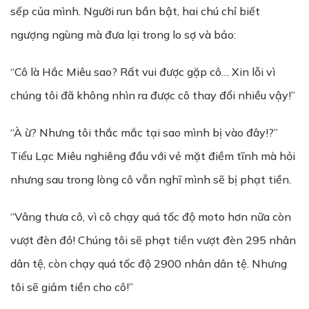
sếp của mình. Người run bần bật, hai chú chỉ biết
ngượng ngùng mà đưa lại trong lo sợ và bảo:
“Cô là Hắc Miêu sao? Rất vui được gặp cô… Xin lỗi vì
chúng tôi đã không nhìn ra được cô thay đổi nhiều vậy!”
“À ừ? Nhưng tôi thắc mắc tại sao mình bị vào đây!?”
Tiểu Lạc Miêu nghiêng đầu với vẻ mặt điềm tĩnh mà hỏi
nhưng sau trong lòng cô vẫn nghĩ mình sẽ bị phạt tiền.
“Vâng thưa cô, vì cô chạy quá tốc độ moto hơn nữa còn
vượt đèn đỏ! Chúng tôi sẽ phạt tiền vượt đèn 295 nhân
dân tệ, còn chạy quá tốc độ 2900 nhân dân tệ. Nhưng
tôi sẽ giảm tiền cho cô!”