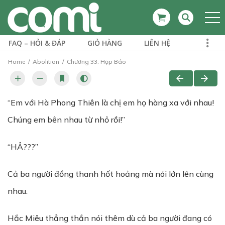
FAQ – HỎI & ĐÁP
GIỎ HÀNG
LIÊN HỆ
Home
Abolition
Chương 33: Họp Báo
“Em với Hà Phong Thiên là chị em họ hàng xa với nhau!
Chúng em bên nhau từ nhỏ rồi!”
“HẢ???”
Cả ba người đồng thanh hốt hoảng mà nói lớn lên cùng
nhau.
Hắc Miêu thẳng thắn nói thêm dù cả ba người đang có