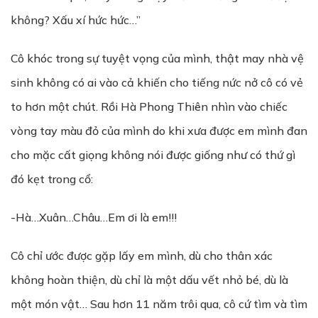
không? Xấu xí hức hức…”
Cô khóc trong sự tuyệt vọng của mình, thật may nhà vệ
sinh không có ai vào cả khiến cho tiếng nức nở cô có vẻ
to hơn một chút. Rồi Hà Phong Thiên nhìn vào chiếc
vòng tay màu đỏ của mình do khi xưa được em mình đan
cho mặc cất giọng không nói được giống như có thứ gì
đó kẹt trong cổ:
-Hà…Xuân…Châu…Em ơi là em!!!
Cô chỉ ước được gặp lấy em mình, dù cho thân xác
không hoàn thiện, dù chỉ là một dấu vết nhỏ bé, dù là
một món vật… Sau hơn 11 năm trôi qua, cô cứ tìm và tìm