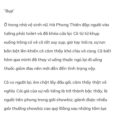
“Bụp”
Ở trong nhà vệ sinh nữ, Hà Phong Thiên đập người vào
tường phải toilet và đã khóa cửa lại. Cô từ từ khụp
xuống trông có vẻ cô rất suy sụp, giơ tay trái ra, sự run
bần bật lên khiến cô cảm thấy khó chịu vô cùng. Cô biết
hôm qua mình đã thay vì uống thuốc ngủ lại đi uống
thuốc giảm đau nên mới dẫn đến tình trạng vậy.
Cô co người lại, ôm chặt lấy đầu gối, cảm thấy thật vô
nghĩa. Cái giá của sự nổi tiếng là trở thành bậc thầy, là
người tiên phong trong giới showbiz, giành được nhiều
giải thưởng showbiz cao quý Đằng sau những tấm lụa