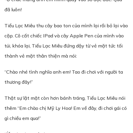
đã luôn!
Tiểu Lạc Miêu thu cây bao ton của mình lại rồi bỏ lại vào
cặp. Cô cất chiếc IPad và cây Apple Pen của mình vào
túi, khóa lại, Tiểu Lạc Miêu đứng dậy từ vẻ mặt tức tối
thành vẻ mặt thân thiện mà nói:
“Chào nhé tình nghĩa anh em! Tao đi chơi với người ta
thương đây!”
Thật sự lật mặt còn hơn bánh tráng, Tiểu Lạc Miêu nói
thêm “Em chào chị Mỹ Ly Hoa! Em về đây, đi chơi gái có
gì chiều em qua!”