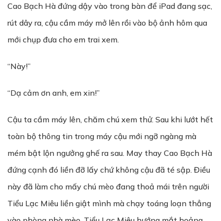
Cao Bạch Hà đứng dậy vào trong bàn để iPad đang sạc,
rút dây ra, cậu cầm máy mở lên rồi vào bộ ảnh hôm qua
mới chụp đưa cho em trai xem.
“Này!”
“Dạ cảm ơn anh, em xin!”
Cậu ta cầm máy lên, chăm chú xem thử. Sau khi lướt hết
toàn bộ thông tin trong máy cậu mới ngỡ ngàng mà
mém bật lộn ngưởng ghế ra sau. May thay Cao Bạch Hà
đứng cạnh đó liền đỡ lấy chứ không cậu đã té sập. Điều
này đã làm cho mấy chú mèo đang thoả mái trên người
Tiểu Lạc Miêu liền giật mình mà chạy toáng loạn thẳng
vào phòng nhà mèo. Tiểu Lạc Miêu hướng mắt hoảng