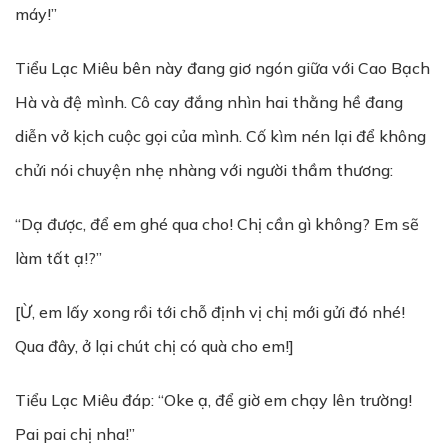
máy!”
Tiểu Lạc Miêu bên này đang giơ ngón giữa với Cao Bạch
Hà và đệ mình. Cô cay đắng nhìn hai thằng hề đang
diễn vở kịch cuộc gọi của mình. Cố kìm nén lại để không
chửi nói chuyện nhẹ nhàng với người thầm thương:
“Dạ được, để em ghé qua cho! Chị cần gì không? Em sẽ
làm tất ạ!?”
[Ừ, em lấy xong rồi tới chỗ định vị chị mới gửi đó nhé!
Qua đây, ở lại chút chị có quà cho em!]
Tiểu Lạc Miêu đáp: “Oke ạ, để giờ em chạy lên trường!
Pai pai chị nha!”