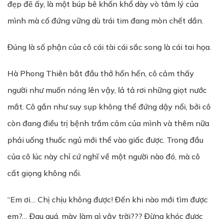
đẹp đẽ ấy, là một búp bê khốn khổ dày vò tâm lý của
mình mà cố đứng vững dù trái tim đang mòn chết dần.
Đúng là số phận của cô cái tài cái sắc song là cái tai họa.
Hà Phong Thiên bắt đầu thở hổn hển, cô cảm thấy
người như muốn nóng lên vậy, lả tả rơi những giọt nước
mắt. Cô gần như suy sụp không thể đứng dậy nổi, bởi cô
còn đang điều trị bệnh trầm cảm của mình và thêm nữa
phải uống thuốc ngủ mới thể vào giấc được. Trong đầu
của cô lúc này chỉ cứ nghĩ về một người nào đó, mà cô
cất giọng không nổi.
“Em ơi… Chị chịu không được! Đến khi nào mới tìm được
em?… Đau quá, mày làm gì vậy trời??? Đừng khóc được