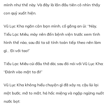
mình như thế này. Và đây là lần đầu tiên cô nhìn thấy
con quỷ xuất hiện.
Vũ Lục Kha ngăn cản bạn mình, cố gắng an ủi: “Này,
Tiểu Lạc Miêu, mày nên đến bệnh viện trước xem tình
hình thế nào, sau đó ta sẽ tính toán tiếp theo nên làm
gì… Đi với tao!”
Tiểu Lạc Miêu cúi đầu thở dài, sau đó nói với Vũ Lục Kha:
“Đánh vào mặt ta đi!”
Vũ Lục Kha không hiểu chuyện gì đã xảy ra, cậu lùi lại
một bước, mở to mắt, há hốc miệng và ngập ngừng nuốt
nước bọt: