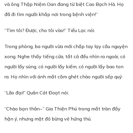
và ông Thập Niệm Oan đang từ biệt Cao Bạch Hà. Họ
đã đi tìm người khắp nơi trong bệnh viện!”
“Tìm tôi? Được, cho tôi vào!” Tiểu Lạc nói.
Trong phòng, ba người vừa mới chắp tay lạy cầu nguyện
xong. Nghe thấy tiếng cửa, tất cả đều nhìn ra ngoài, có
người lấy súng, có người lấy kiếm, có người lấy bao ton
ra. Họ nhìn với ánh mắt căm ghét chào người sếp quý:
“Lão đại!” Quân Cát Đoạt nói.
“Chào bạn thân~” Gia Thiện Phú trong mắt tràn đầy
hận ý, nhưng mặt đỏ bừng vẻ hứng thú.