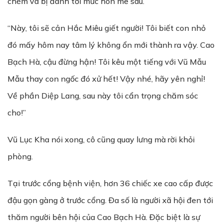
chém và bị đánh tới mức hôn mê sâu.
“Này, tôi sẽ cản Hắc Miêu giết người! Tôi biết con nhỏ
đó mấy hôm nay tâm lý không ổn mới thành ra vậy. Cao
Bạch Hà, cậu đừng hận! Tôi kêu một tiếng với Vũ Mẫu
Mẫu thay con ngốc đó xử hết! Vậy nhé, hãy yên nghỉ!
Về phần Diệp Lang, sau này tôi cẩn trọng chăm sóc
cho!”
Vũ Lục Kha nói xong, cô cũng quay lưng mà rời khỏi
phòng.
Tại trước cổng bệnh viện, hơn 36 chiếc xe cao cấp được
đậu gọn gàng ở trước cổng. Đa số là người xã hội đen tới
thăm người bên hội của Cao Bạch Hà. Đặc biệt là sự