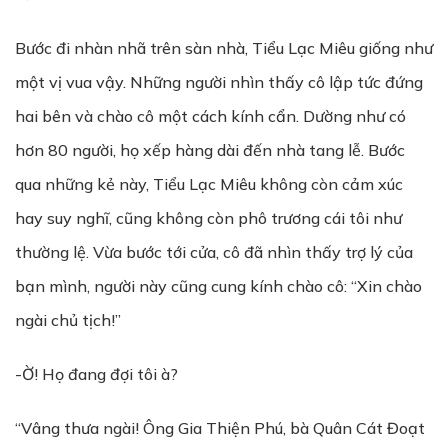
Bước đi nhàn nhã trên sàn nhà, Tiểu Lạc Miêu giống như
một vị vua vậy. Những người nhìn thấy cô lập tức đứng
hai bên và chào cô một cách kính cẩn. Dường như có
hơn 80 người, họ xếp hàng dài đến nhà tang lễ. Bước
qua những kẻ này, Tiểu Lạc Miêu không còn cảm xúc
hay suy nghĩ, cũng không còn phô trương cái tôi như
thường lệ. Vừa bước tới cửa, cô đã nhìn thấy trợ lý của
bạn mình, người này cũng cung kính chào cô: “Xin chào
ngài chủ tịch!”
-Ờ! Họ đang đợi tôi à?
“Vâng thưa ngài! Ông Gia Thiện Phú, bà Quân Cát Đoạt