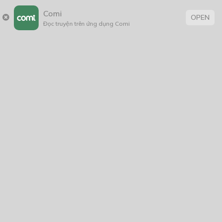
ta đảo mắt nhìn sơ những tên cốt cán này. Mặc dù nhìn
Comi
OPEN
Đọc truyện trên ứng dụng Comi
qua thì không đủ hết nhưng nhiêu đó cũng khiến người
ta khiếp sợ.
Hắc Miêu đứng dậy mà bước ra trước mặt Vũ Mẫu Mẫu
rồi đưa một tờ giấy bảo:
“Vũ Mẫu Mẫu, tôi có việc muốn mới với bà!”
“Sao nào?” Vũ Mẫu Mẫu cầm tờ giấy mà cau mày hỏi.
“Vũ Quân Tất có đây không?” Tiểu Lạc Miêu trừng mắt
lên.
“Có, chuyện gì à? Cơ mà ta hỏi chút vào 29/12 này nhóc