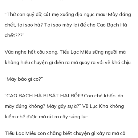
“Thứ con quỷ dữ, cút mẹ xuống địa ngục mau! Mày đáng
chết, tại sao hả? Tại sao mày lại để cho Cao Bạch Hà
chết???”
Vừa nghe hết câu xong, Tiểu Lạc Miêu sững người mà
không hiểu chuyện gì diễn ra mà quay ra với vẻ khó chịu.
“Mày bảo gì cơ?”
“CAO BẠCH HÀ BỊ SÁT HẠI RỒI!!! Con chó khốn, do
mày đúng không? Mày gây sự à?” Vũ Lục Kha không
kiềm chế được mà rút ra cây súng lục.
Tiểu Lạc Miêu còn chẳng biết chuyện gì xảy ra mà cô