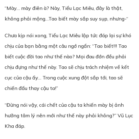
“Mày… mày điên à? Này, Tiểu Lạc Miêu, đây là thật,
không phải mộng…Tao biết mày sắp suy sụp, nhưng-“
Chưa kịp nói xong, Tiểu Lạc Miêu lập tức đáp lại sự khó
chịu của bạn bằng một câu ngớ ngẩn: “Tao biết!!! Tao
biết cuộc đời tao như thế nào? Mọi đau đớn đều phải
chịu đựng như thế này. Tao sẽ chịu trách nhiệm về kết
cục của cậu ấy… Trong cuộc xung đột sắp tới, tao sẽ
chiến đấu thay cậu ta!”
“Đừng nói vậy, cái chết của cậu ta khiến mày bị ảnh
hưởng tâm lý nên mới như thế này phải không?” Vũ Lục
Kha đáp.