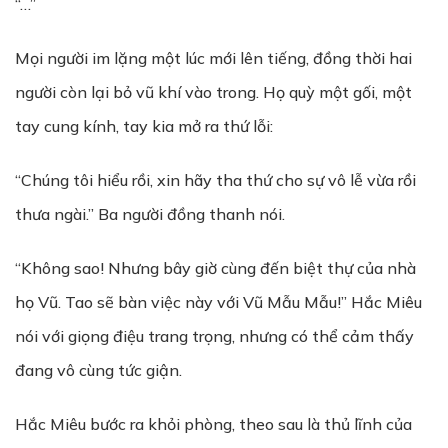
“…”
Mọi người im lặng một lúc mới lên tiếng, đồng thời hai
người còn lại bỏ vũ khí vào trong. Họ quỳ một gối, một
tay cung kính, tay kia mở ra thứ lỗi:
“Chúng tôi hiểu rồi, xin hãy tha thứ cho sự vô lễ vừa rồi
thưa ngài.” Ba người đồng thanh nói.
“Không sao! Nhưng bây giờ cùng đến biệt thự của nhà
họ Vũ. Tao sẽ bàn việc này với Vũ Mẫu Mẫu!” Hắc Miêu
nói với giọng điệu trang trọng, nhưng có thể cảm thấy
đang vô cùng tức giận.
Hắc Miêu bước ra khỏi phòng, theo sau là thủ lĩnh của