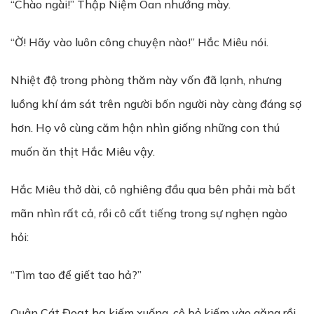
“Chào ngài!” Thập Niệm Oan nhướng mày.
“Ờ! Hãy vào luôn công chuyện nào!” Hắc Miêu nói.
Nhiệt độ trong phòng thăm này vốn đã lạnh, nhưng
luồng khí ám sát trên người bốn người này càng đáng sợ
hơn. Họ vô cùng căm hận nhìn giống những con thú
muốn ăn thịt Hắc Miêu vậy.
Hắc Miêu thở dài, cô nghiêng đầu qua bên phải mà bất
mãn nhìn rất cả, rồi cô cất tiếng trong sự nghẹn ngào
hỏi:
“Tìm tao để giết tao hả?”
Quân Cát Đoạt hạ kiếm xuống, cô bỏ kiếm vào găng rồi