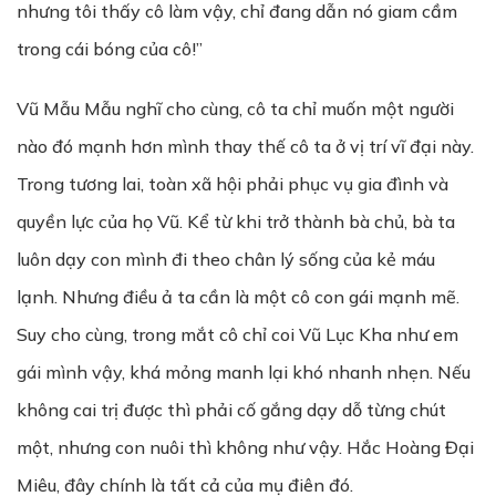
nhưng tôi thấy cô làm vậy, chỉ đang dẫn nó giam cầm
trong cái bóng của cô!”
Vũ Mẫu Mẫu nghĩ cho cùng, cô ta chỉ muốn một người
nào đó mạnh hơn mình thay thế cô ta ở vị trí vĩ đại này.
Trong tương lai, toàn xã hội phải phục vụ gia đình và
quyền lực của họ Vũ. Kể từ khi trở thành bà chủ, bà ta
luôn dạy con mình đi theo chân lý sống của kẻ máu
lạnh. Nhưng điều ả ta cần là một cô con gái mạnh mẽ.
Suy cho cùng, trong mắt cô chỉ coi Vũ Lục Kha như em
gái mình vậy, khá mỏng manh lại khó nhanh nhẹn. Nếu
không cai trị được thì phải cố gắng dạy dỗ từng chút
một, nhưng con nuôi thì không như vậy. Hắc Hoàng Đại
Miêu, đây chính là tất cả của mụ điên đó.