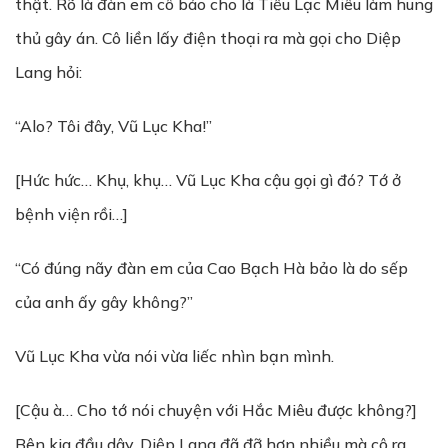
thật. Rõ là đàn em cô báo cho là Tiểu Lạc Miêu làm hung
thủ gây án. Cô liền lấy điện thoại ra mà gọi cho Diệp
Lang hỏi:
“Alo? Tôi đây, Vũ Lục Kha!”
[Hức hức… Khụ, khụ… Vũ Lục Kha cậu gọi gì đó? Tớ ở
bệnh viện rồi…]
“Có đúng nãy đàn em của Cao Bạch Hà bảo là do sếp
của anh ấy gây không?”
Vũ Lục Kha vừa nói vừa liếc nhìn bạn mình.
[Cậu à… Cho tớ nói chuyện với Hắc Miêu được không?]
Bên kia đầu dây, Diệp Lang đã đỡ hơn nhiều mà cô ra