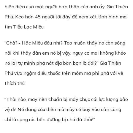
hiện diện của một người bạn thân của anh ấy, Gia Thiện
Phú. Kéo hơn 45 người tới đây để xem xét tình hình mà
tìm Tiểu Lạc Miêu.
“Chà?~ Hắc Miêu đâu nhỉ? Tao muốn thấy nó còn sống
nổi khi thấy đàn em nó bị vậy, nguy cơ mai không khéo
nó lại tự mình phá nát địa bàn bọn lờ đó!?” Gia Thiện
Phú vừa ngậm điếu thuốc trên mồm mà phì phà với vẻ
thích thú.
“Thôi nào, mày nên chuẩn bị mấy chục cái lực lượng bảo
vệ đi! Nó đang cáu điên mà mày có bay vào cản cũng
chỉ là cọng rác bên đường bị chó đá thôi!”