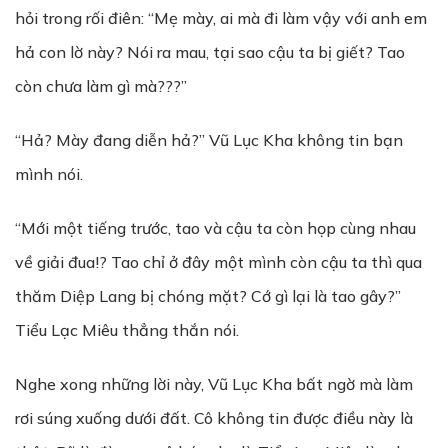
hỏi trong rối điên: “Mẹ mày, ai mà đi làm vậy với anh em
hả con lờ này? Nói ra mau, tại sao cậu ta bị giết? Tao
còn chưa làm gì mà???”
“Hả? Mày đang diễn hả?” Vũ Lục Kha không tin bạn
mình nói.
“Mới một tiếng trước, tao và cậu ta còn họp cùng nhau
về giải đua!? Tao chỉ ở đây một mình còn cậu ta thì qua
thăm Diệp Lang bị chóng mặt? Cớ gì lại là tao gây?”
Tiểu Lạc Miêu thẳng thắn nói.
Nghe xong những lời này, Vũ Lục Kha bất ngờ mà làm
rơi súng xuống dưới đất. Cô không tin được điều này là