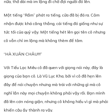
nữa, thở dài mà im lặng đi chờ đợi người đó lên.
Một tiếng “Rầm” phát ra tiếng, cửa đã bị đá ra. Cảm
nhận được khá căng thẳng, cái tiếng đó giống như sự
tức tối của quỷ vậy. Một tiếng hét lên gọi tên cô nhưng
cô vẫn chỉ im lặng mà không thèm để tâm.
“HÀ XUÂN CHÂU!!!”
Với Tiểu Lạc Miêu cô đã quen với giọng nói này, đây là
giọng của bạn cô. Là Vũ Lục Kha, bởi vì cô đã hẹn lên
đây để nói chuyện nhưng mà trái với những gì mà cô
nghĩ lần này mọi chuyện không phải vậy rồi. Bạn mình
đã lên cơn nóng giận, nhưng cô không hiểu vì gì mà phải
khiến cậu ấy thành ra vậy.