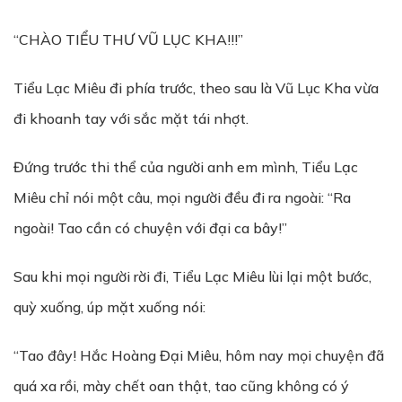
“CHÀO TIỂU THƯ VŨ LỤC KHA!!!”
Tiểu Lạc Miêu đi phía trước, theo sau là Vũ Lục Kha vừa
đi khoanh tay với sắc mặt tái nhợt.
Đứng trước thi thể của người anh em mình, Tiểu Lạc
Miêu chỉ nói một câu, mọi người đều đi ra ngoài: “Ra
ngoài! Tao cần có chuyện với đại ca bây!”
Sau khi mọi người rời đi, Tiểu Lạc Miêu lùi lại một bước,
quỳ xuống, úp mặt xuống nói:
“Tao đây! Hắc Hoàng Đại Miêu, hôm nay mọi chuyện đã
quá xa rồi, mày chết oan thật, tao cũng không có ý