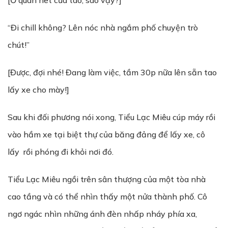
[Ở quán net của tao, sao vậy?]
“Đi chill không? Lên nóc nhà ngắm phố chuyện trò
chút!”
[Được, đợi nhé! Đang làm việc, tầm 30p nữa lên sẵn tao
lấy xe cho mày!]
Sau khi đối phương nói xong, Tiểu Lạc Miêu cúp máy rồi
vào hầm xe tại biệt thự của băng đảng để lấy xe, cô
lấy rồi phóng đi khỏi nơi đó.
Tiểu Lạc Miêu ngồi trên sân thượng của một tòa nhà
cao tầng và có thể nhìn thấy một nửa thành phố. Cô
ngơ ngác nhìn những ánh đèn nhấp nháy phía xa,