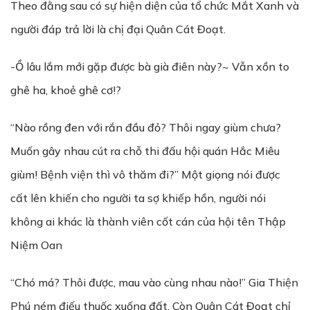
Theo đằng sau có sự hiện diện của tổ chức Mắt Xanh và
người đáp trả lời là chị đại Quân Cát Đoạt.
-Ồ lâu lắm mới gặp được bà già điên này?~ Vẫn xồn to
ghê ha, khoẻ ghê cơ!?
“Nào rồng đen với rắn đầu đỏ? Thôi ngay giùm chưa?
Muốn gây nhau cút ra chỗ thi đấu hội quán Hắc Miêu
giùm! Bệnh viện thì vô thăm đi?” Một giọng nói được
cất lên khiến cho người ta sợ khiếp hồn, người nói
không ai khác là thành viên cốt cán của hội tên Thập
Niệm Oan
“Chó má? Thôi được, mau vào cùng nhau nào!” Gia Thiện
Phú ném điếu thuốc xuống đất. Còn Quân Cát Đoạt chỉ