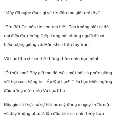
“Mày đã nghe được gì về tin đồn tao giết anh ấy?”
“Đại Bát Ca, báo tin cho tao biết. Tao không biết ai đã
nói điều đó, nhưng Diệp Lang nói những người đó có
biểu tượng giống với Hắc Miêu trên tay trái…”
Vũ Lục Kha chỉ có thể thẳng thắn nhìn bạn mình.
“Ồ thật sao? Bây giờ tao đã hiểu, một hội có phần giống
với hội của chúng ta… Áp Đại Lục!” Tiểu Lạc Miêu ngẩng
đầu trừng mắt nhìn Vũ Lục Kha.
Bây giờ cô thực sự sợ hãi, ác quỷ đang ở ngay trước mặt
và đây không phải là lần đầu tiên cô nhìn thấy bạn