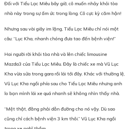
Đối với Tiểu Lạc Miêu bây giờ, cô muốn nhảy khỏi tòa
nhà này trong sự ấm ức trong lòng. Cô cực kỳ căm hận!
Nhưng sau vài giây im lặng, Tiểu Lạc Miêu chỉ nói một
câu: “Lục Kha, nhanh chóng đưa tao đến bệnh viện!”
Hai người rời khỏi tòa nhà và lên chiếc limousine
Mazda3 của Tiểu Lạc Miêu. Đây là chiếc xe mà Vũ Lục
Kha vừa sửa trong gara rồi lái tới đây. Khác với thường lệ,
Vũ Lục Kha ngồi phía sau cho Tiểu Lạc Miêu nhưng anh
lo bạn mình lái xe quá nhanh sẽ không nhìn thấy nhà.
“Mệt thật, đằng phải dẫn đường cho nó vậy. Dù sao
cũng chỉ cách bệnh viện 3 km thôi.” Vũ Lục Kha ngồi
trong xe nghĩ thầm.