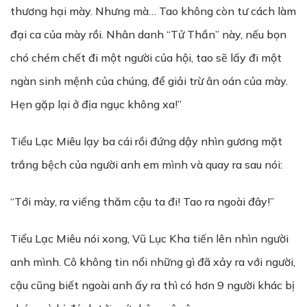
thương hại mày. Nhưng mà… Tao không còn tư cách làm
đại ca của mày rồi. Nhân danh “Tử Thần” này, nếu bọn
chó chém chết đi một người của hội, tao sẽ lấy đi một
ngàn sinh mệnh của chúng, để giải trừ ân oán của mày.
Hẹn gặp lại ở địa ngục không xa!”
Tiểu Lạc Miêu lạy ba cái rồi đứng dậy nhìn gương mặt
trắng bệch của người anh em mình và quay ra sau nói:
“Tới mày, ra viếng thăm cậu ta đi! Tao ra ngoài đây!”
Tiểu Lạc Miêu nói xong, Vũ Lục Kha tiến lên nhìn người
anh mình. Cô không tin nổi những gì đã xảy ra với người,
cậu cũng biết ngoài anh ấy ra thì có hơn 9 người khác bị