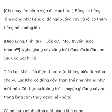
[Chị chạy lên bệnh viện đi! Hức hức…] Bỗng có tiếng
rầm giống như tiếng ai đó ngã xuống vậy và rồi có thêm
tiếng hét toáng lên.
[Diệp Lang, tỉnh lại đi! Cấp cứu! Mau truyền nước
nhanh!!!] Nghe giọng này cũng biết được đó là đàn em
của Cao Bạch Hà.
Tiểu Lạc Miêu cúp điện thoại, mặt không biểu tình đưa
cho Vũ Lục Kha, cô đứng dậy, thân thể nhẹ nhàng như
mất hồn. Cô thực sự không hiểu chuyện gì đang xảy ra,
trong lòng cảm thấy nặng nề khó tả.
Cô hỏi bạn mình bằng một giọng khó nghe: