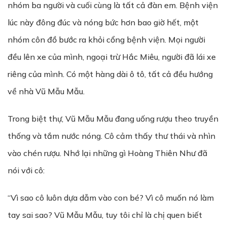
nhóm ba người và cuối cùng là tất cả đàn em. Bệnh viện
lúc này đông đúc và nóng bức hơn bao giờ hết, một
nhóm côn đồ bước ra khỏi cổng bệnh viện. Mọi người
đều lên xe của mình, ngoại trừ Hắc Miêu, người đã lái xe
riêng của mình. Có một hàng dài ô tô, tất cả đều hướng
về nhà Vũ Mẫu Mẫu.
Trong biệt thự, Vũ Mẫu Mẫu đang uống rượu theo truyền
thống và tắm nước nóng. Cô cảm thấy thư thái và nhìn
vào chén rượu. Nhớ lại những gì Hoàng Thiên Như đã
nói với cô:
“Vì sao cô luôn dựa dẫm vào con bé? Vì cô muốn nó làm
tay sai sao? Vũ Mẫu Mẫu, tuy tôi chỉ là chị quen biết