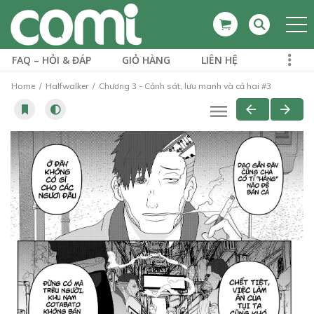
FAQ – HỎI & ĐÁP
GIỎ HÀNG
LIÊN HỆ
Home
Halfwalker
Chương 3 - Cảnh sát, lưu manh và cả hai #3