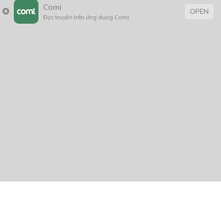
Comi
OPEN
Đọc truyện trên ứng dụng Comi