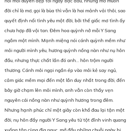
nối mối duyên đẹp tới ngày bạc đầu, nhưng mơ muôn
đời chỉ là mơ, gọi là bùa thì vẫn là hai mảnh vải thôi, sao
quyết định nổi tình yêu một đời, bởi thế giấc mơ tình ấy
chưa hợp đã vội tan. Đêm hoa quỳnh nở mỗi Y Sang
ngắm một mình. Mạnh miệng nói cánh quỳnh mềm như
môi người mình yêu, hương quỳnh nồng nàn như nụ hôn
đầu, nhưng thực chất lần đó anh… hôn trộm người
thương. Cánh môi ngại ngần ép vào môi kẻ say ngủ,
cảm giác mềm mại đến một lần duy nhất trong đời, đến
bây giờ chạm lên môi mình, anh vẫn còn thấy vẹn
nguyên cái nồng nàn như quỳnh hương trong đêm.
Nhưng hạnh phúc chỉ một giây còn khổ đau lại tận một
đời, nụ hôn đẩy người Y Sang yêu từ tột đỉnh vinh quang
xuống tận cùng địa ngục, mở đầu những chuỗi ngày bi