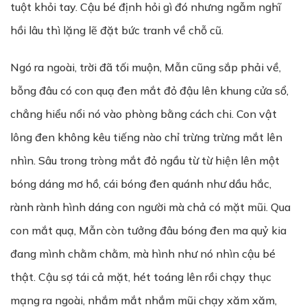
tuột khỏi tay. Cậu bé định hỏi gì đó nhưng ngẫm nghĩ
hồi lâu thì lặng lẽ đặt bức tranh về chỗ cũ.
Ngó ra ngoài, trời đã tối muộn, Mẫn cũng sắp phải về,
bỗng đâu có con quạ đen mắt đỏ đậu lên khung cửa sổ,
chẳng hiểu nổi nó vào phòng bằng cách chi. Con vật
lông đen không kêu tiếng nào chỉ trừng trừng mắt lên
nhìn. Sâu trong tròng mắt đỏ ngầu từ từ hiện lên một
bóng dáng mơ hồ, cái bóng đen quánh như dầu hắc,
rành rành hình dáng con người mà chả có mặt mũi. Qua
con mắt quạ, Mẫn còn tưởng đâu bóng đen ma quỷ kia
đang mình chằm chằm, mà hình như nó nhìn cậu bé
thật. Cậu sợ tái cả mặt, hét toáng lên rồi chạy thục
mạng ra ngoài, nhắm mắt nhắm mũi chạy xăm xăm,