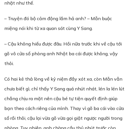
nhặt như thế.
– Truyện đó bộ cảm động lắm hả anh? – Mẫn buộc
miệng nói khi từ xa quan sát cùng Y Sang.
– Cậu không hiểu được đâu. Hồi nữa trước khi về cậu tới
gõ vô cửa sổ phòng anh Nhật ba cái được không, vậy
thôi.
Có hai kẻ thả lòng về kỷ niệm đầy xót xa, còn Mẫn vẫn
chưa biết gì, chỉ thấy Y Sang quá nhút nhát, lén la lén lút
chẳng chịu ra mặt nên cậu bé tự tiện quyết định giúp
bạn theo cách riêng của mình. Thay vì gõ ba cái vào cửa
sổ rồi thôi, cậu lại vừa gõ vừa gọi giật ngược người trong
phòng. Tuy nhiên, anh chàng cầu thủ phút trước còn