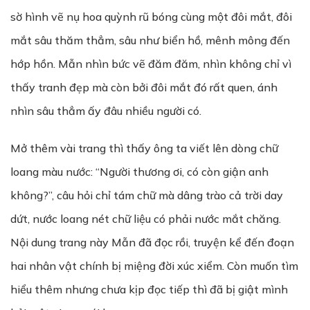
sờ hình vẽ nụ hoa quỳnh rũ bóng cùng một đôi mắt, đôi
mắt sâu thăm thẳm, sâu như biển hồ, mênh mông đến
hớp hồn. Mẫn nhìn bức vẽ đăm đăm, nhìn không chỉ vì
thấy tranh đẹp mà còn bởi đôi mắt đó rất quen, ánh
nhìn sâu thẳm ấy đâu nhiều người có.
Mở thêm vài trang thì thấy ông ta viết lên dòng chữ
loang màu nước: “Người thương ơi, có còn giận anh
không?”, câu hỏi chỉ tám chữ mà dâng trào cả trời day
dứt, nước loang nét chữ liệu có phải nước mắt chăng.
Nội dung trang này Mẫn đã đọc rồi, truyện kể đến đoạn
hai nhân vật chính bị miệng đời xúc xiểm. Còn muốn tìm
hiểu thêm nhưng chưa kịp đọc tiếp thì đã bị giật mình