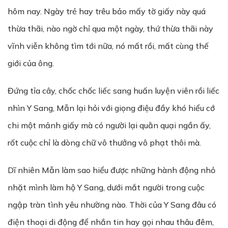
hôm nay. Ngày trẻ hay trêu bảo mấy tờ giấy này quá
thừa thãi, nào ngờ chỉ qua một ngày, thứ thừa thãi này
vĩnh viễn không tìm tới nữa, nó mất rồi, mất cùng thế
giới của ông.
Đứng tỉa cây, chốc chốc liếc sang huấn luyện viên rồi liếc
nhìn Y Sang, Mẫn lại hỏi với giọng điệu đầy khó hiểu cớ
chi một mảnh giấy mà có người lại quằn quại ngần ấy,
rốt cuộc chỉ là dòng chữ vô thưởng vô phạt thôi mà.
Dĩ nhiên Mẫn làm sao hiểu được những hành động nhỏ
nhặt mình làm hộ Y Sang, dưới mắt người trong cuộc
ngập tràn tình yêu nhường nào. Thời của Y Sang đâu có
điện thoại di động để nhắn tin hay gọi nhau thâu đêm,