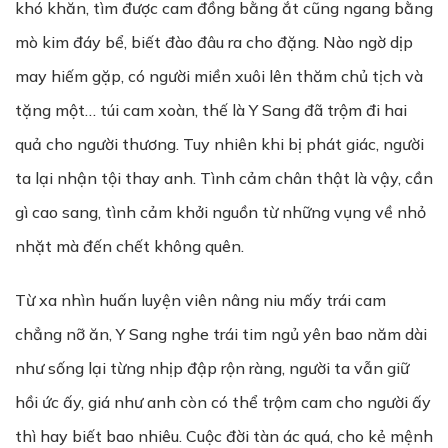
khó khăn, tìm được cam đồng bằng ắt cũng ngang bằng
mò kim đáy bể, biết đào đâu ra cho đặng. Nào ngờ dịp
may hiếm gặp, có người miền xuôi lên thăm chủ tịch và
tặng một… túi cam xoàn, thế là Y Sang đã trộm đi hai
quả cho người thương. Tuy nhiên khi bị phát giác, người
ta lại nhận tội thay anh. Tình cảm chân thật là vậy, cần
gì cao sang, tình cảm khởi nguồn từ những vụng về nhỏ
nhặt mà đến chết không quên.
Từ xa nhìn huấn luyện viên nâng niu mấy trái cam
chẳng nỡ ăn, Y Sang nghe trái tim ngủ yên bao năm dài
như sống lại từng nhịp đập rộn ràng, người ta vẫn giữ
hồi ức ấy, giá như anh còn có thể trộm cam cho người ấy
thì hay biết bao nhiêu. Cuộc đời tàn ác quá, cho kẻ mệnh