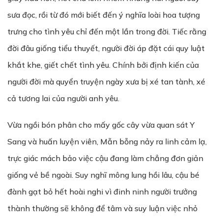
sưa đọc, rồi từ đó mới biết đến ý nghĩa loài hoa tượng
trưng cho tình yêu chỉ đến một lần trong đời. Tiếc rằng
đời đâu giống tiểu thuyết, người đời áp đặt cái quy luật
khắt khe, giết chết tình yêu. Chính bởi định kiến của
người đời mà quyển truyện ngày xưa bị xé tan tành, xé
cả tương lai của người anh yêu.
Vừa ngồi bón phân cho mấy gốc cây vừa quan sát Y
Sang và huấn luyện viên, Mẫn bỗng nảy ra linh cảm lạ,
trực giác mách bảo việc cậu đang làm chẳng đơn giản
giống vẻ bề ngoài. Suy nghĩ mông lung hồi lâu, cậu bé
đành gạt bỏ hết hoài nghi vì đinh ninh người trưởng
thành thường sẽ không để tâm và suy luận việc nhỏ