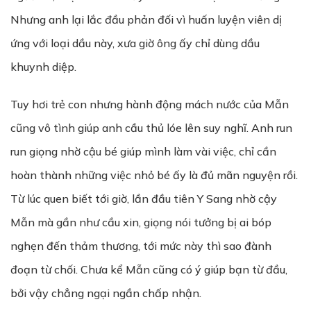
Nhưng anh lại lắc đầu phản đối vì huấn luyện viên dị
ứng với loại dầu này, xưa giờ ông ấy chỉ dùng dầu
khuynh diệp.
Tuy hơi trẻ con nhưng hành động mách nước của Mẫn
cũng vô tình giúp anh cầu thủ lóe lên suy nghĩ. Anh run
run giọng nhờ cậu bé giúp mình làm vài việc, chỉ cần
hoàn thành những việc nhỏ bé ấy là đủ mãn nguyện rồi.
Từ lúc quen biết tới giờ, lần đầu tiên Y Sang nhờ cậy
Mẫn mà gần như cầu xin, giọng nói tưởng bị ai bóp
nghẹn đến thảm thương, tới mức này thì sao đành
đoạn từ chối. Chưa kể Mẫn cũng có ý giúp bạn từ đầu,
bởi vậy chẳng ngại ngần chấp nhận.