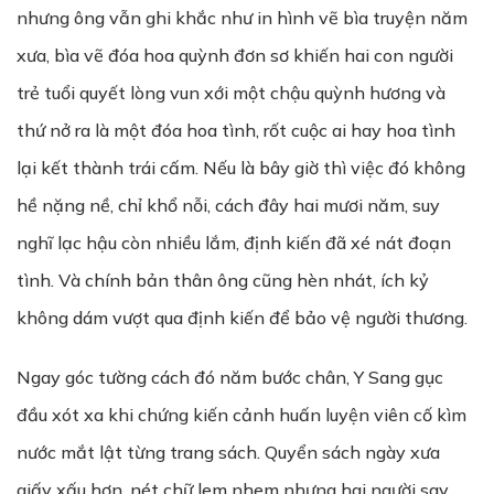
nhưng ông vẫn ghi khắc như in hình vẽ bìa truyện năm
xưa, bìa vẽ đóa hoa quỳnh đơn sơ khiến hai con người
trẻ tuổi quyết lòng vun xới một chậu quỳnh hương và
thứ nở ra là một đóa hoa tình, rốt cuộc ai hay hoa tình
lại kết thành trái cấm. Nếu là bây giờ thì việc đó không
hề nặng nề, chỉ khổ nỗi, cách đây hai mươi năm, suy
nghĩ lạc hậu còn nhiều lắm, định kiến đã xé nát đoạn
tình. Và chính bản thân ông cũng hèn nhát, ích kỷ
không dám vượt qua định kiến để bảo vệ người thương.
Ngay góc tường cách đó năm bước chân, Y Sang gục
đầu xót xa khi chứng kiến cảnh huấn luyện viên cố kìm
nước mắt lật từng trang sách. Quyển sách ngày xưa
giấy xấu hơn, nét chữ lem nhem nhưng hai người say