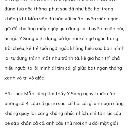
đứng tựa gốc thông, phút sau đã như bốc hơi trong
không khí. Mẫn vốn đã bảo với huấn luyện viên người
gửi đồ cho ông mấy ngày qua đang có chuyện muốn nói,
ai ngờ, Y Sang biệt dạng, bỏ lại hai kẻ ngơ ngác trong
trời chiều, kẻ trẻ tuổi ngơ ngác không hiểu sao bạn mình
lại tự dưng tránh mặt như tránh tà, kẻ già hơn thì chả
hiểu người ta lôi mình đi tìm cái gì giữa bạt ngàn thông
xanh vô tri vô giác.
Rốt cuộc Mẫn cũng tìm thấy Y Sang ngay trước căn
phòng số 4, cậu cố gọi ra sao, cố hỏi cái gì anh bạn cũng
không quay lại, càng không nhúc nhích, chỉ tận lúc cậu
bé sắp khản cả cổ, anh cầu thủ mới chịu đối mặt giải