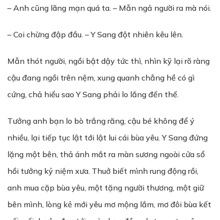
– Anh cũng lãng mạn quá ta. – Mẫn ngả người ra mà nói.
– Coi chừng đập đầu. – Y Sang đột nhiên kêu lên.
Mẫn thót người, ngồi bật dậy tức thì, nhìn kỹ lại rõ ràng
cậu đang ngồi trên nệm, xung quanh chẳng hề có gì
cứng, chả hiểu sao Y Sang phải lo lắng đến thế.
Tưởng anh bạn lo bò trắng răng, cậu bé không để ý
nhiều, lại tiếp tục lật tới lật lui cái bùa yêu. Y Sang đứng
lặng một bên, thả ánh mắt ra màn sương ngoài cửa sổ
hồi tưởng kỷ niệm xưa. Thuở biết mình rung động rồi,
anh mua cặp bùa yêu, một tặng người thương, một giữ
bên mình, lòng kẻ mới yêu mơ mộng lắm, mơ đôi bùa kết