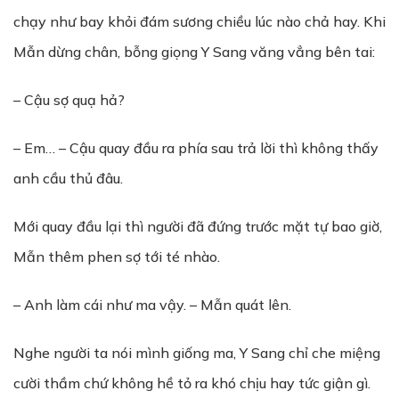
chạy như bay khỏi đám sương chiều lúc nào chả hay. Khi
Mẫn dừng chân, bỗng giọng Y Sang văng vẳng bên tai:
– Cậu sợ quạ hả?
– Em… – Cậu quay đầu ra phía sau trả lời thì không thấy
anh cầu thủ đâu.
Mới quay đầu lại thì người đã đứng trước mặt tự bao giờ,
Mẫn thêm phen sợ tới té nhào.
– Anh làm cái như ma vậy. – Mẫn quát lên.
Nghe người ta nói mình giống ma, Y Sang chỉ che miệng
cười thầm chứ không hề tỏ ra khó chịu hay tức giận gì.