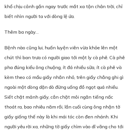
khổ chịu cảnh gần ngay trước mắt xa tận chân trời, chỉ
biết nhìn người ta với dòng lệ ứa.
Thêm ba ngày…
Bệnh nào cũng lui, huấn luyện viên vừa khỏe lên một
chút thì ban trưa có người giao tới một ly cà phê. Cà phê
pha đúng kiểu ông chuộng, ít đá nhiều sữa, ít cà phê và
kèm theo có mẩu giấy nhắn nhỏ, trên giấy chẳng ghi gì
ngoài một dòng dặn dò đừng uống đồ ngọt quá nhiều.
Siết chặt mảnh giấy, cắn chặt môi ngăn tiếng nấc
thoát ra, bao nhiêu năm rồi, lần cuối cùng ông nhận tờ
giấy giống thế này là khi mái tóc còn đen nhánh. Khi
người yêu rời xa, những tờ giấy chìm vào dĩ vãng cho tới