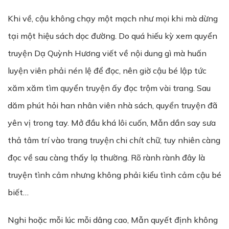
Khi về, cậu không chạy một mạch như mọi khi mà dừng
tại một hiệu sách dọc đường. Do quá hiếu kỳ xem quyển
truyện Dạ Quỳnh Hương viết về nội dung gì mà huấn
luyện viên phải nén lệ để đọc, nên giờ cậu bé lập tức
xăm xăm tìm quyển truyện ấy đọc trộm vài trang. Sau
dăm phút hỏi han nhân viên nhà sách, quyển truyện đã
yên vị trong tay. Mở đầu khá lôi cuốn, Mẫn dần say sưa
thả tâm trí vào trang truyện chi chít chữ, tuy nhiên càng
đọc về sau càng thấy lạ thường. Rõ rành rành đây là
truyện tình cảm nhưng không phải kiểu tình cảm cậu bé
biết…
Nghi hoặc mỗi lúc mỗi dâng cao, Mẫn quyết định không