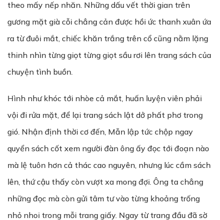
theo mấy nếp nhăn. Những dấu vết thời gian trên
gương mặt già cỗi chẳng cản được hồi ức thanh xuân ứa
ra từ đuôi mắt, chiếc khăn trắng trên cổ cũng nằm lặng
thinh nhìn từng giọt từng giọt sầu rơi lên trang sách của
chuyện tình buồn.
Hình như khóc tới nhòe cả mắt, huấn luyện viên phải
vội đi rửa mặt, để lại trang sách lật dở phất phơ trong
gió. Nhận định thời cơ đến, Mẫn lập tức chộp ngay
quyển sách cốt xem người đàn ông ấy đọc tới đoạn nào
mà lệ tuôn hơn cả thác cao nguyên, nhưng lúc cầm sách
lên, thứ cậu thấy còn vượt xa mong đợi. Ông ta chẳng
những đọc mà còn gửi tâm tư vào từng khoảng trống
nhỏ nhoi trong mỗi trang giấy. Ngay từ trang đầu đã sờ