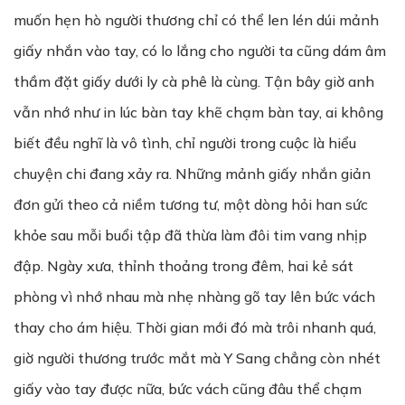
muốn hẹn hò người thương chỉ có thể len lén dúi mảnh
giấy nhắn vào tay, có lo lắng cho người ta cũng dám âm
thầm đặt giấy dưới ly cà phê là cùng. Tận bây giờ anh
vẫn nhớ như in lúc bàn tay khẽ chạm bàn tay, ai không
biết đều nghĩ là vô tình, chỉ người trong cuộc là hiểu
chuyện chi đang xảy ra. Những mảnh giấy nhắn giản
đơn gửi theo cả niềm tương tư, một dòng hỏi han sức
khỏe sau mỗi buổi tập đã thừa làm đôi tim vang nhịp
đập. Ngày xưa, thỉnh thoảng trong đêm, hai kẻ sát
phòng vì nhớ nhau mà nhẹ nhàng gõ tay lên bức vách
thay cho ám hiệu. Thời gian mới đó mà trôi nhanh quá,
giờ người thương trước mắt mà Y Sang chẳng còn nhét
giấy vào tay được nữa, bức vách cũng đâu thể chạm