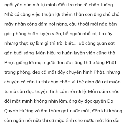
ngồi yên nữa mà tự mình điều tra cho rõ chân tướng.
Nhờ có công việc thuận lợi thêm thân con ông chủ chả
mấy nhân công dám nói nặng, cậu thoải mái nấp bên
góc phòng huấn luyện viên, bề ngoài nhổ cỏ, tỉa cây
nhưng thực sự làm gì thì trời biết… Bỏ công quan sát
gần buổi sáng, Mẫn hiểu ra huấn luyện viên cũng thờ
Phật giống lời mọi người đồn đại, ông thờ tượng Phật
trong phòng, đeo cả mặt dây chuyền hình Phật, nhưng
chuyện có căn tu thì chưa chắc, vì thế gian đâu ai muốn
tu mà còn đọc truyện tình cảm rồi rơi lệ. Mẫn dám chắc
đôi mắt mình không nhìn lầm, ông ấy đọc quyển Dạ
Quỳnh Hương và âm thầm gạt nước mắt, đến khi không
còn ngăn nổi nữa thì cứ mặc tình cho nước mắt lăn dài