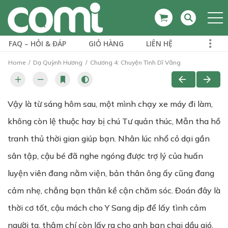
FAQ – HỎI & ĐÁP
GIỎ HÀNG
LIÊN HỆ
Home
Dạ Quỳnh Hương
Chương 4: Chuyện Tình Dĩ Vãng
Vậy là từ sáng hôm sau, một mình chạy xe máy đi làm,
không còn lệ thuộc hay bị chú Tư quản thúc, Mẫn tha hồ
tranh thủ thời gian giúp bạn. Nhân lúc nhổ cỏ dại gần
sân tập, cậu bé đã nghe ngóng được trợ lý của huấn
luyện viên đang nằm viện, bản thân ông ấy cũng đang
cảm nhẹ, chẳng bạn thân kề cận chăm sóc. Đoán đây là
thời cơ tốt, cậu mách cho Y Sang dịp để lấy tình cảm
người ta, thậm chí còn lấy ra cho anh bạn chai dầu gió.