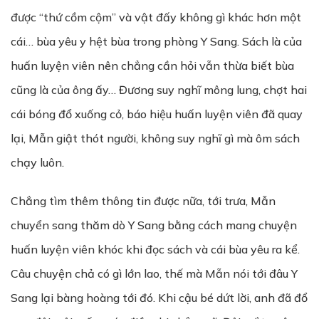
được “thứ cồm cộm” và vật đấy không gì khác hơn một
cái… bùa yêu y hệt bùa trong phòng Y Sang. Sách là của
huấn luyện viên nên chẳng cần hỏi vẫn thừa biết bùa
cũng là của ông ấy… Đương suy nghĩ mông lung, chợt hai
cái bóng đổ xuống cỏ, báo hiệu huấn luyện viên đã quay
lại, Mẫn giật thót người, không suy nghĩ gì mà ôm sách
chạy luôn.
Chẳng tìm thêm thông tin được nữa, tới trưa, Mẫn
chuyển sang thăm dò Y Sang bằng cách mang chuyện
huấn luyện viên khóc khi đọc sách và cái bùa yêu ra kể.
Câu chuyện chả có gì lớn lao, thế mà Mẫn nói tới đâu Y
Sang lại bàng hoàng tới đó. Khi cậu bé dứt lời, anh đã đổ