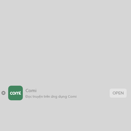
You must
Register
or
Login
to post a comment.
CÓ THỂ BẠN CŨNG THÍCH
Gấu Trắng Và Panda
11/06/2025
Pink Moon
02/10/2021
Comi
OPEN
Đọc truyện trên ứng dụng Comi
Đào Hoa Ký
15/09/2025