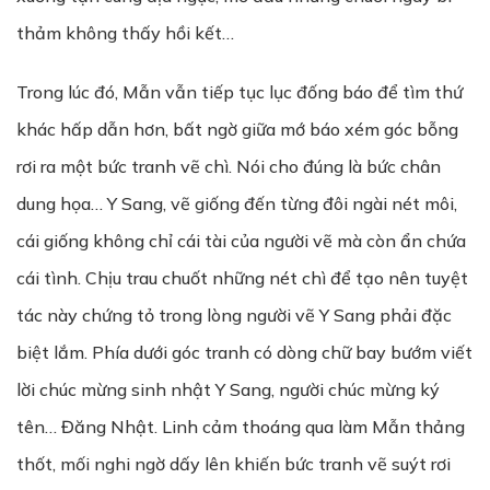
thảm không thấy hồi kết…
Trong lúc đó, Mẫn vẫn tiếp tục lục đống báo để tìm thứ
khác hấp dẫn hơn, bất ngờ giữa mớ báo xém góc bỗng
rơi ra một bức tranh vẽ chì. Nói cho đúng là bức chân
dung họa… Y Sang, vẽ giống đến từng đôi ngài nét môi,
cái giống không chỉ cái tài của người vẽ mà còn ẩn chứa
cái tình. Chịu trau chuốt những nét chì để tạo nên tuyệt
tác này chứng tỏ trong lòng người vẽ Y Sang phải đặc
biệt lắm. Phía dưới góc tranh có dòng chữ bay bướm viết
lời chúc mừng sinh nhật Y Sang, người chúc mừng ký
tên… Đăng Nhật. Linh cảm thoáng qua làm Mẫn thảng
thốt, mối nghi ngờ dấy lên khiến bức tranh vẽ suýt rơi