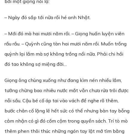
bởi một giọng nói lạ:
– Ngày đó sắp tới nữa rồi hé anh Nhật.
– Mới đó mà hai mươi năm rồi. – Giọng huấn luyện viên
rầu rầu. – Quỳnh cũng tàn hai mươi năm rồi. Muốn trồng
quỳnh lại lắm mà sợ không trồng nổi nữa. Phải chi hồi
đó tao không sợ miệng đời…
Giọng ông chùng xuống như đang kìm nén nhiều lắm,
tưởng chừng bao nhiêu nước mắt vẫn chưa rửa trôi được
nỗi sầu. Cậu bé cố áp tai vào vách để nghe rõ thêm,
bước chân cố lặng lẽ hết sức có thể nhưng bàn tay bỗng
cảm nhận có gì đó cồm cộm trong quyển sách. Trí tò mò
thêm phen thôi thúc những ngón tay lật mở tìm bằng