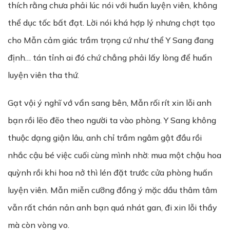
thích rằng chưa phải lúc nói với huấn luyện viên, không
thể dục tốc bất đạt. Lời nói khá hợp lý nhưng chợt tạo
cho Mẫn cảm giác trầm trọng cứ như thể Y Sang đang
định… tán tỉnh ai đó chứ chẳng phải lấy lòng để huấn
luyện viên tha thứ.
Gạt vội ý nghĩ vớ vẩn sang bên, Mẫn rối rít xin lỗi anh
bạn rồi lẽo đẽo theo người ta vào phòng. Y Sang không
thuộc dạng giận lâu, anh chỉ trầm ngâm gật đầu rồi
nhắc cậu bé việc cuối cùng mình nhờ: mua một chậu hoa
quỳnh rồi khi hoa nở thì lén đặt trước cửa phòng huấn
luyện viên. Mẫn miễn cưỡng đồng ý mặc dầu thâm tâm
vẫn rất chán nản anh bạn quá nhát gan, đi xin lỗi thầy
mà còn vòng vo.