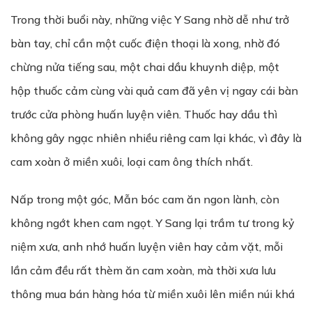
Trong thời buổi này, những việc Y Sang nhờ dễ như trở
bàn tay, chỉ cần một cuốc điện thoại là xong, nhờ đó
chừng nửa tiếng sau, một chai dầu khuynh diệp, một
hộp thuốc cảm cùng vài quả cam đã yên vị ngay cái bàn
trước cửa phòng huấn luyện viên. Thuốc hay dầu thì
không gây ngạc nhiên nhiều riêng cam lại khác, vì đây là
cam xoàn ở miền xuôi, loại cam ông thích nhất.
Nấp trong một góc, Mẫn bóc cam ăn ngon lành, còn
không ngớt khen cam ngọt. Y Sang lại trầm tư trong kỷ
niệm xưa, anh nhớ huấn luyện viên hay cảm vặt, mỗi
lần cảm đều rất thèm ăn cam xoàn, mà thời xưa lưu
thông mua bán hàng hóa từ miền xuôi lên miền núi khá