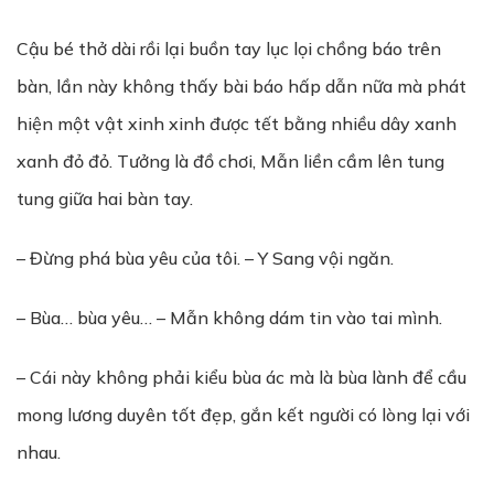
Cậu bé thở dài rồi lại buồn tay lục lọi chồng báo trên
bàn, lần này không thấy bài báo hấp dẫn nữa mà phát
hiện một vật xinh xinh được tết bằng nhiều dây xanh
xanh đỏ đỏ. Tưởng là đồ chơi, Mẫn liền cầm lên tung
tung giữa hai bàn tay.
– Đừng phá bùa yêu của tôi. – Y Sang vội ngăn.
– Bùa… bùa yêu… – Mẫn không dám tin vào tai mình.
– Cái này không phải kiểu bùa ác mà là bùa lành để cầu
mong lương duyên tốt đẹp, gắn kết người có lòng lại với
nhau.