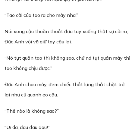
“Tao cởi của tao ra cho mày nha.”
Nói xong cậu thoăn thoắt đưa tay xuống thật sự cởi ra,
Đức Anh vội vã giữ tay cậu lại.
“Nó tụt quần tao thì không sao, chứ nó tụt quần mày thì
tao không chịu được.”
Đức Anh chau mày, đem chiếc thắt lưng thắt chặt trở
lại như cũ quanh eo cậu.
“Thế nào là không sao?”
“Ui da, đau đau đau!”