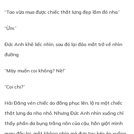
“Tao vừa mua được chiếc thắt lưng đẹp lắm đó nha.”
“Ừm.”
Đức Anh khẽ liếc nhìn, sau đó lại đảo mắt trở về nhìn
đường.
“Mày muốn coi không? Nè!”
“Coi chi?”
Hải Đăng vén chiếc áo đồng phục lên, lộ ra một chiếc
thắt lưng da nho nhỏ. Nhưng Đức Anh nhìn xuống chỉ
thấy phần da bụng trắng nõn của cậu, hắn giật mình
quay đầu lại, mắt không nhìn mà đưa tay kéo áo xuống