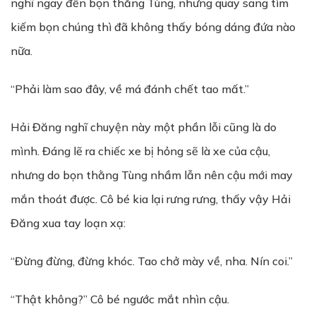
nghĩ ngay đến bọn thằng Tùng, nhưng quay sang tìm
kiếm bọn chúng thì đã không thấy bóng dáng đứa nào
nữa.
“Phải làm sao đây, về má đánh chết tao mất.”
Hải Đăng nghĩ chuyện này một phần lỗi cũng là do
mình. Đáng lẽ ra chiếc xe bị hỏng sẽ là xe của cậu,
nhưng do bọn thằng Tùng nhầm lẫn nên cậu mới may
mắn thoát được. Cô bé kia lại rưng rưng, thấy vậy Hải
Đăng xua tay loạn xạ:
“Đừng đừng, đừng khóc. Tao chở mày về, nha. Nín coi.”
“Thật không?” Cô bé ngước mắt nhìn cậu.