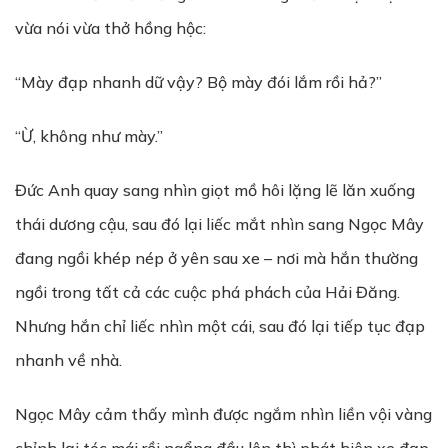
vừa nói vừa thở hồng hộc:
“Mày đạp nhanh dữ vậy? Bộ mày đói lắm rồi hả?”
“Ừ, không như mày.”
Đức Anh quay sang nhìn giọt mồ hôi lặng lẽ lăn xuống
thái dương cậu, sau đó lại liếc mắt nhìn sang Ngọc Mây
đang ngồi khép nép ở yên sau xe – nơi mà hắn thường
ngồi trong tất cả các cuộc phá phách của Hải Đăng.
Nhưng hắn chỉ liếc nhìn một cái, sau đó lại tiếp tục đạp
nhanh về nhà.
Ngọc Mây cảm thấy mình được ngắm nhìn liền vội vàng