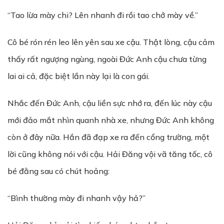
“Tao lừa mày chi? Lên nhanh đi rồi tao chở mày về.”
Cô bé rón rén leo lên yên sau xe cậu. Thật lòng, cậu cảm
thấy rất ngượng ngùng, ngoài Đức Anh cậu chưa từng
lai ai cả, đặc biệt lần này lại là con gái.
Nhắc đến Đức Anh, cậu liền sực nhớ ra, đến lúc này cậu
mới đảo mắt nhìn quanh nhà xe, nhưng Đức Anh không
còn ở đây nữa. Hắn đã đạp xe ra đến cổng trường, một
lời cũng không nói với cậu. Hải Đăng vội vã tăng tốc, cô
bé đằng sau có chút hoảng:
“Bình thường mày đi nhanh vậy hả?”