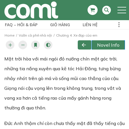
FAQ – HỎI & ĐÁP
GIỎ HÀNG
LIÊN HỆ
Home
Vườn cà phê nhà nội
Chương 4: Xe đạp của em
Novel Info
Mặt trời hòa với mái ngói đỏ nướng chín một góc trời,
những tia nắng xuyên qua kẽ tóc Hải Đăng, tưng bừng
nhảy nhót trên gò má và sống mũi cao thẳng của cậu.
Giọng nói cậu vọng lên trong không trung, trong vắt và
vang xa hơn cả tiếng rao của mấy gánh hàng rong
thường đi qua thôn.
Đức Anh thậm chí còn chưa thấy mặt đã thấy tiếng cậu