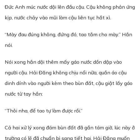
Đức Anh múc nước dội lên đầu cậu. Cậu không phản ứng
kịp, nước chảy vào mũi làm cậu liên tục hắt xì.
“Mày đau đúng không, đứng đó, tao tắm cho mày.” Hắn
nói.
Nói xong hắn dội thêm mấy gáo nước dồn dập vào
người cậu. Hải Đăng không chịu nổi nữa, quần áo cậu
dinh dính vào người kèm theo bùn đất, cậu giật lấy gáo
nước từ tay hắn:
“Thôi nha, để tao tự làm được rồi.”
Cả hai xử lý xong đám bùn đất đã gần tám giờ, lúc này ở
trường có lẽ đã chuẩn bị sang tiết hai. Hải Đăng muốn