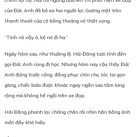
chỉnh lại tóc mái rồi ngẩng đầu lên thì phát hiện xe đạp
của Đức Anh đã bỏ xa hai người lại. Gương mặt tròn
thanh thoát của cô bỗng thoáng vẻ thất vọng.
“Tính nó vậy á, kệ nó đi ha.”
Ngày hôm sau, như thường lệ, Hải Đăng tươi tỉnh đến
gọi Đức Anh cùng đi học. Nhưng hôm nay cậu thấy Đức
Anh đứng trước cổng, đồng phục chỉn chu, tóc tai gọn
gàng, chiếc balo được khoác ngay ngắn sau tấm lưng
rộng mà không hề ngồi trên xe đạp.
Hải Đăng phanh lại, chống chân rồi nhìn hắn bằng ánh
mắt đầy khó hiểu: