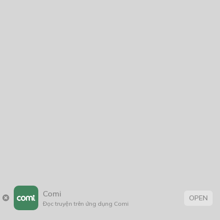
Để lại một bình luận
You must
Register
or
Login
to post a comment.
CÓ THỂ BẠN CŨNG THÍCH
Violin Trio
26/12/2018
DẠ QUỶ
02/07/2023
Comi
OPEN
Đọc truyện trên ứng dụng Comi
Binh Đoàn Cáo