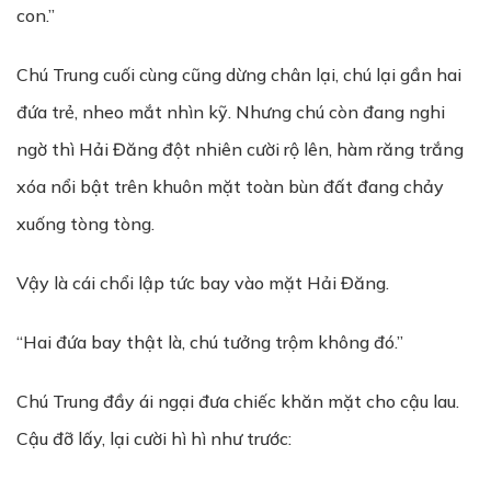
con.”
Chú Trung cuối cùng cũng dừng chân lại, chú lại gần hai
đứa trẻ, nheo mắt nhìn kỹ. Nhưng chú còn đang nghi
ngờ thì Hải Đăng đột nhiên cười rộ lên, hàm răng trắng
xóa nổi bật trên khuôn mặt toàn bùn đất đang chảy
xuống tòng tòng.
Vậy là cái chổi lập tức bay vào mặt Hải Đăng.
“Hai đứa bay thật là, chú tưởng trộm không đó.”
Chú Trung đầy ái ngại đưa chiếc khăn mặt cho cậu lau.
Cậu đỡ lấy, lại cười hì hì như trước: