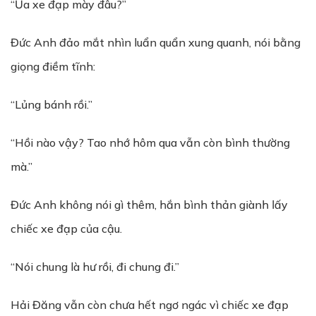
“Ủa xe đạp mày đâu?”
Đức Anh đảo mắt nhìn luẩn quẩn xung quanh, nói bằng
giọng điềm tĩnh:
“Lủng bánh rồi.”
“Hồi nào vậy? Tao nhớ hôm qua vẫn còn bình thường
mà.”
Đức Anh không nói gì thêm, hắn bình thản giành lấy
chiếc xe đạp của cậu.
“Nói chung là hư rồi, đi chung đi.”
Hải Đăng vẫn còn chưa hết ngơ ngác vì chiếc xe đạp