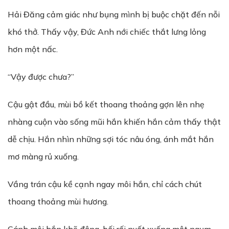
Hải Đăng cảm giác như bụng mình bị buộc chặt đến nỗi
khó thở. Thấy vậy, Đức Anh nới chiếc thắt lưng lỏng
hơn một nấc.
“Vậy được chưa?”
Cậu gật đầu, mùi bồ kết thoang thoảng gợn lên nhẹ
nhàng cuộn vào sống mũi hắn khiến hắn cảm thấy thật
dễ chịu. Hắn nhìn những sợi tóc nâu óng, ánh mắt hắn
mơ màng rủ xuống.
Vầng trán cậu kề cạnh ngay môi hắn, chỉ cách chút
thoang thoảng mùi hương.