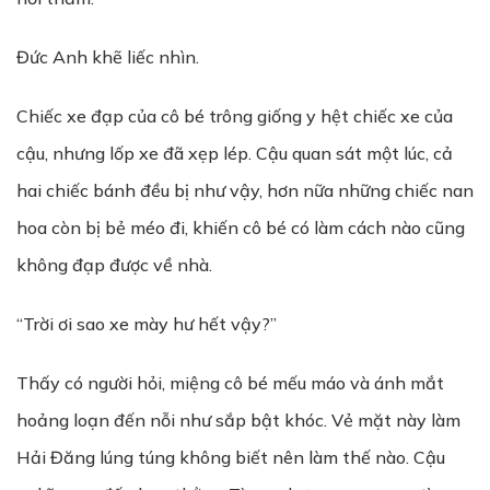
Đức Anh khẽ liếc nhìn.
Chiếc xe đạp của cô bé trông giống y hệt chiếc xe của
cậu, nhưng lốp xe đã xẹp lép. Cậu quan sát một lúc, cả
hai chiếc bánh đều bị như vậy, hơn nữa những chiếc nan
hoa còn bị bẻ méo đi, khiến cô bé có làm cách nào cũng
không đạp được về nhà.
“Trời ơi sao xe mày hư hết vậy?”
Thấy có người hỏi, miệng cô bé mếu máo và ánh mắt
hoảng loạn đến nỗi như sắp bật khóc. Vẻ mặt này làm
Hải Đăng lúng túng không biết nên làm thế nào. Cậu