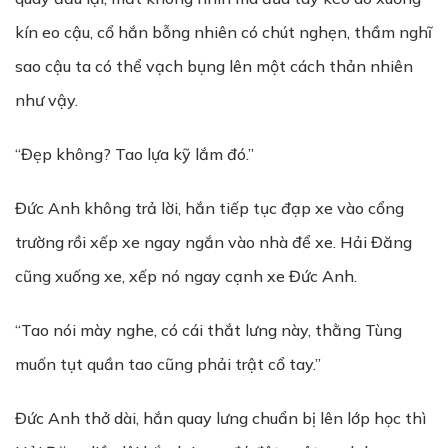
kín eo cậu, cổ hắn bỗng nhiên có chút nghẹn, thầm nghĩ
sao cậu ta có thể vạch bụng lên một cách thản nhiên
như vậy.
“Đẹp không? Tao lựa kỹ lắm đó.”
Đức Anh không trả lời, hắn tiếp tục đạp xe vào cổng
trường rồi xếp xe ngay ngắn vào nhà để xe. Hải Đăng
cũng xuống xe, xếp nó ngay cạnh xe Đức Anh.
“Tao nói mày nghe, có cái thắt lưng này, thằng Tùng
muốn tụt quần tao cũng phải trật cổ tay.”
Đức Anh thở dài, hắn quay lưng chuẩn bị lên lớp học thì