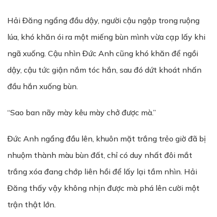
Hải Đăng ngẩng đầu dậy, người cậu ngập trong ruộng
lúa, khó khăn ói ra một miếng bùn mình vừa cạp lấy khi
ngã xuống. Cậu nhìn Đức Anh cũng khó khăn để ngồi
dậy, cậu tức giận nắm tóc hắn, sau đó dứt khoát nhấn
đầu hắn xuống bùn.
“Sao ban nãy mày kêu mày chở được mà.”
Đức Anh ngẩng đầu lên, khuôn mặt trắng trẻo giờ đã bị
nhuộm thành màu bùn đất, chỉ có duy nhất đôi mắt
trắng xóa đang chớp liên hồi để lấy lại tầm nhìn. Hải
Đăng thấy vậy không nhịn được mà phá lên cười một
trận thật lớn.