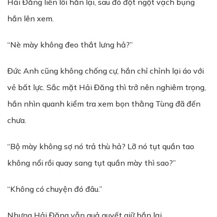
Hải Đăng liền lôi hắn lại, sau đó đột ngột vạch bụng
hắn lên xem.
“Nè mày không đeo thắt lưng hả?”
Đức Anh cũng không chống cự, hắn chỉ chỉnh lại áo với
vẻ bất lực. Sắc mặt Hải Đăng thì trở nên nghiêm trọng,
hắn nhìn quanh kiểm tra xem bọn thằng Tùng đã đến
chưa.
“Bộ mày không sợ nó trả thù hả? Lỡ nó tụt quần tao
không nổi rồi quay sang tụt quần mày thì sao?”
“Không có chuyện đó đâu.”
Nhưng Hải Đăng vẫn quả quyết giữ hắn lại.