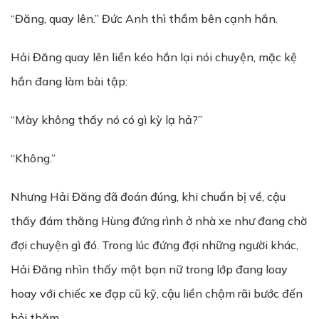
“Đăng, quay lên.” Đức Anh thì thầm bên cạnh hắn.
Hải Đăng quay lên liền kéo hắn lại nói chuyện, mặc kệ
hắn đang làm bài tập:
“Mày không thấy nó có gì kỳ lạ hả?”
“Không.”
Nhưng Hải Đăng đã đoán đúng, khi chuẩn bị về, cậu
thấy đám thằng Hùng đứng rình ở nhà xe như đang chờ
đợi chuyện gì đó. Trong lúc đứng đợi những người khác,
Hải Đăng nhìn thấy một bạn nữ trong lớp đang loay
hoay với chiếc xe đạp cũ kỹ, cậu liền chậm rãi bước đến
hỏi thăm.