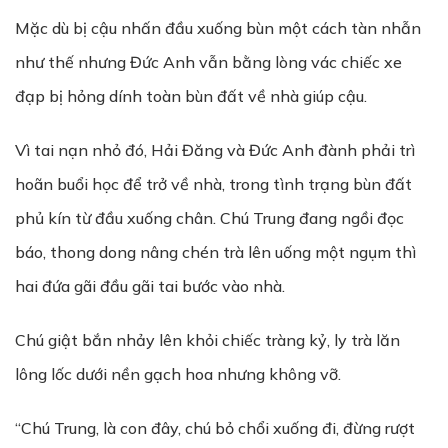
Mặc dù bị cậu nhấn đầu xuống bùn một cách tàn nhẫn
như thế nhưng Đức Anh vẫn bằng lòng vác chiếc xe
đạp bị hỏng dính toàn bùn đất về nhà giúp cậu.
Vì tai nạn nhỏ đó, Hải Đăng và Đức Anh đành phải trì
hoãn buổi học để trở về nhà, trong tình trạng bùn đất
phủ kín từ đầu xuống chân. Chú Trung đang ngồi đọc
báo, thong dong nâng chén trà lên uống một ngụm thì
hai đứa gãi đầu gãi tai bước vào nhà.
Chú giật bắn nhảy lên khỏi chiếc tràng kỷ, ly trà lăn
lông lốc dưới nền gạch hoa nhưng không vỡ.
“Chú Trung, là con đây, chú bỏ chổi xuống đi, đừng rượt