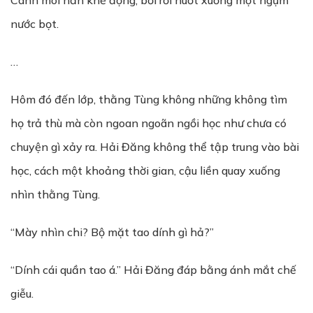
Cánh môi hắn khẽ động, bối rối nuốt xuống một ngụm
nước bọt.
…
Hôm đó đến lớp, thằng Tùng không những không tìm
họ trả thù mà còn ngoan ngoãn ngồi học như chưa có
chuyện gì xảy ra. Hải Đăng không thể tập trung vào bài
học, cách một khoảng thời gian, cậu liền quay xuống
nhìn thằng Tùng.
“Mày nhìn chi? Bộ mặt tao dính gì hả?”
“Dính cái quần tao á.” Hải Đăng đáp bằng ánh mắt chế
giễu.