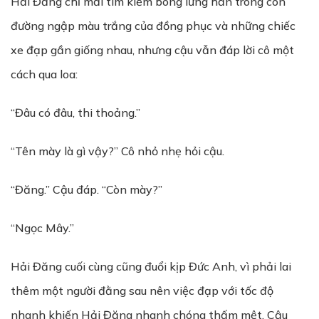
Hải Đăng chỉ mải tìm kiếm bóng lưng hắn trong con
đường ngập màu trắng của đồng phục và những chiếc
xe đạp gần giống nhau, nhưng cậu vẫn đáp lời cô một
cách qua loa:
“Đâu có đâu, thi thoảng.”
“Tên mày là gì vậy?” Cô nhỏ nhẹ hỏi cậu.
“Đăng.” Cậu đáp. “Còn mày?”
“Ngọc Mây.”
Hải Đăng cuối cùng cũng đuổi kịp Đức Anh, vì phải lai
thêm một người đằng sau nên việc đạp với tốc độ
nhanh khiến Hải Đăng nhanh chóng thấm mệt. Cậu