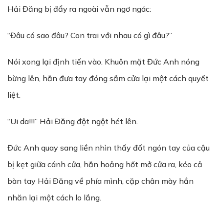
Hải Đăng bị đẩy ra ngoài vẫn ngơ ngác:
“Đâu có sao đâu? Con trai với nhau có gì đâu?”
Nói xong lại định tiến vào. Khuôn mặt Đức Anh nóng
bừng lên, hắn đưa tay đóng sầm cửa lại một cách quyết
liệt.
“Ui da!!!” Hải Đăng đột ngột hét lên.
Đức Anh quay sang liền nhìn thấy đốt ngón tay của cậu
bị kẹt giữa cánh cửa, hắn hoảng hốt mở cửa ra, kéo cả
bàn tay Hải Đăng về phía mình, cặp chân mày hắn
nhăn lại một cách lo lắng.