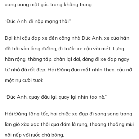
oang oang một góc trong không trung.
“Đức Anh, đi nộp mạng thôi.”
Đợi khi cậu đạp xe đến cổng nhà Đức Anh, xe của hắn
đã trôi vào lòng đường, đi trước xe cậu vài mét. Lưng
hắn rộng, thẳng tắp, chân lại dài, dáng đi xe đạp ngay
từ nhỏ đã rất đẹp. Hải Đăng đưa mắt nhìn theo, cậu nở
một nụ cười tươi:
“Đức Anh, quay đầu lại, quay lại nhìn tao nè.”
Hải Đăng tăng tốc, hai chiếc xe đạp đi song song trong
làn gió xào xạc thổi qua đám lá rụng, thoang thoảng mùi
xôi nếp với ruốc chà bông.