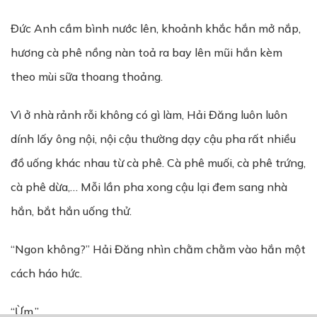
Đức Anh cầm bình nước lên, khoảnh khắc hắn mở nắp,
hương cà phê nồng nàn toả ra bay lên mũi hắn kèm
theo mùi sữa thoang thoảng.
Vì ở nhà rảnh rỗi không có gì làm, Hải Đăng luôn luôn
dính lấy ông nội, nội cậu thường dạy cậu pha rất nhiều
đồ uống khác nhau từ cà phê. Cà phê muối, cà phê trứng,
cà phê dừa,… Mỗi lần pha xong cậu lại đem sang nhà
hắn, bắt hắn uống thử.
“Ngon không?” Hải Đăng nhìn chằm chằm vào hắn một
cách háo hức.
“Ừm.”