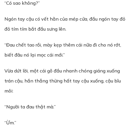
“Có sao không?”
Ngón tay cậu có vết hằn của mép cửa, đầu ngón tay đỏ
đỏ tím tím bắt đầu sưng lên.
“Đau chết tao rồi, mày kẹp thêm cái nữa đi cho nó rớt,
biết đâu nó lại mọc cái mới.”
Vừa dứt lời, một cái gõ đầu nhanh chóng giáng xuống
trán cậu, hắn thẳng thừng hất tay cậu xuống, cậu bĩu
môi:
“Người ta đau thật mà.”
“Ừm.”