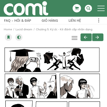
FAQ – HỎI & ĐÁP
GIỎ HÀNG
LIÊN HỆ
Home
Lucid dream
Chương 5: Ký ức - Kẻ đánh cắp nhân dạng