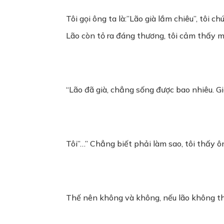
Tôi gọi ông ta là:”Lão già lắm chiêu”, tôi c
Lão còn tỏ ra đáng thương, tôi cảm thấy 
“Lão đã già, chẳng sống được bao nhiêu. Giờ
Tôi”…” Chẳng biết phải làm sao, tôi thấy ô
Thế nên không và không, nếu lão không thả 