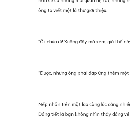
hẳn sẽ có những mối quan hệ tốt, những n
ông ta viết một lá thư giới thiệu.
“Ôi, chúa ơi! Xuống đây mà xem, già thế này
“Được, nhưng ông phải đáp ứng thêm một đi
Nếp nhăn trên mặt lão càng lúc càng nhiều, 
Đáng tiết là bạn không nhìn thấy dáng vẻ 