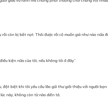
gười giàu và ranh ma chẳng phải thường chơi chung với nhau
 rồi còn bị bắt nạt. Thôi được rồi cô muốn giá như nào nữa đâ
ều kiện nữa của tôi, nếu không tôi ở đây.”
đặt biệt khi tôi yêu cầu lão gửi thư giới thiệu với người bạn 
lúc này, không còn từ nào diễn tả.