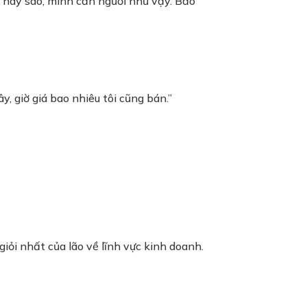
 hay sao, mình cần người như vậy. Bảo
y, giờ giá bao nhiêu tôi cũng bán.”
giỏi nhất của lão về lĩnh vực kinh doanh.