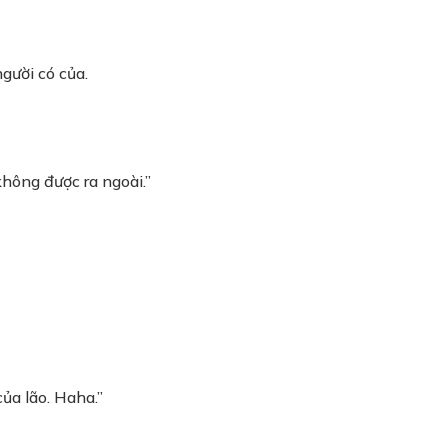
gười có của.
không được ra ngoài.”
của lão. Haha.”