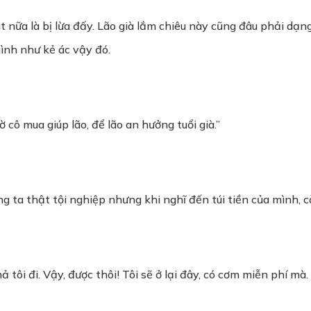
hút nữa là bị lừa đấy. Lão già lắm chiêu này cũng đâu phải dạng
mình như kẻ ác vậy đó.
 cô mua giúp lão, để lão an hưởng tuổi già.”
ng ta thật tội nghiệp nhưng khi nghĩ đến túi tiền của mình, 
tôi đi. Vậy, được thôi! Tôi sẽ ở lại đây, có cơm miễn phí mà.