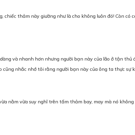
g, chiếc thảm này giường như là cho không luôn đó! Còn có cả
dễ dàng và nhanh hơn nhưng người bạn này của lão ở tận thủ 
 lão cũng nhắc nhớ tôi rằng người bạn này của ông ta thực sự 
hế vừa nằm vừa suy nghĩ trên tấm thảm bay, may mà nó không 