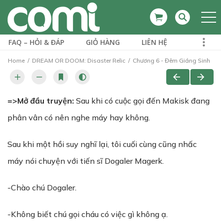
FAQ – HỎI & ĐÁP
GIỎ HÀNG
LIÊN HỆ
Home
DREAM OR DOOM: Disaster Relic
Chương 6 - Đêm Giáng Sinh
=>Mở đầu truyện:
Sau khi có cuộc gọi đến Makisk đang
phân vân có nên nghe máy hay không.
Sau khi một hồi suy nghĩ lại, tôi cuối cùng cũng nhấc
máy nói chuyện với tiến sĩ Dogaler Magerk.
-Chào chú Dogaler.
-Không biết chú gọi cháu có việc gì không ạ.