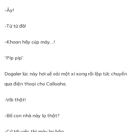
-Ây!
-Từ từ đã!
-Khoan hãy cúp máy….!
“Píp píp”
Dogaler lúc này hơi uể oải một xí xong rồi lập tức chuyển
qua điện thoại cho Calloaha.
-Vãi thật!
-Bố con nhà này lạ thật?
-Cứ tới việc thì máy lại bận.