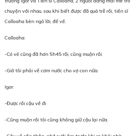
trưởng Igor và Tiến sĩ Calloaha, 2 người đang mải mê trò
chuyện với nhau, sau khi biết được đã quá trễ rồi, tiến sĩ
Calloaha bèn ngỏ lời, để về.
Calloaha:
-Có vẻ cũng đã hơn 5h45 rồi, cũng muộn rồi.
-Giờ tôi phải về cơm nước cho vợ con nữa.
Igor:
-Được rồi cậu về đi
-Cũng muộn rồi tôi cũng không giữ cậu lại nữa.