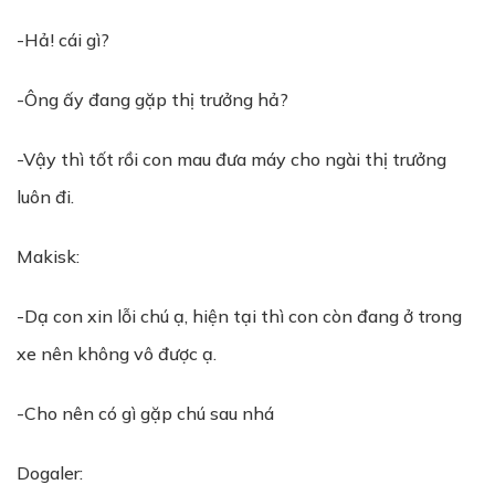
-Hả! cái gì?
-Ông ấy đang gặp thị trưởng hả?
-Vậy thì tốt rồi con mau đưa máy cho ngài thị trưởng
luôn đi.
Makisk:
-Dạ con xin lỗi chú ạ, hiện tại thì con còn đang ở trong
xe nên không vô được ạ.
-Cho nên có gì gặp chú sau nhá
Dogaler: