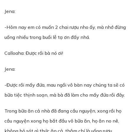
Jena:
-Hôm nay em có muốn 2 chai rượu nho ấy, mà nhớ đừng
uống nhiều trong buổi lễ tạ ơn đấy nhá.
Calloaha: Được rồi bà nó ơi!
Jena:
-Được rồi mấy đứa, mau ngồi vô bàn nay chúng ta sẽ có
bữa tiệc thịnh soạn, mà bà đã làm cho mấy đứa rồi đây.
Trong bữa ăn cả nhà đã đang cầu nguyện, xong rồi họ
cầu nguyện xong họ bắt đầu vô bữa ăn, họ ăn no nê,
không bỏ sót gì thức ăn cả, thậm chí là uống rượu.