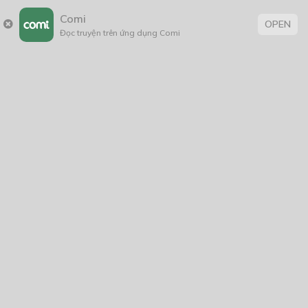
Lula:
Comi
OPEN
Đọc truyện trên ứng dụng Comi
-Thằng bé nó có bị sao không bố?
-Nó không bị thương gì chứ?
Calloaha:
-Nhìn này!
-Bố sẽ cố đưa con ra.
-Và rồi con sẽ không sao đâu.
-Bây giờ nghe bố, hít thở đều vô.
-Makisk, lấy bố cái quả cầu chức năng nào.