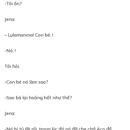
-Tôi ổn?
Jena:
– Lulamanina! Con bé..!
-Nó..!
Tôi hỏi:
-Con bé nó làm sao?
-Sao bà lại hoảng hốt như thế?
Jena:
-Nó bị tủ đè rồi, trong lúc đó nó đã che chở Aco để