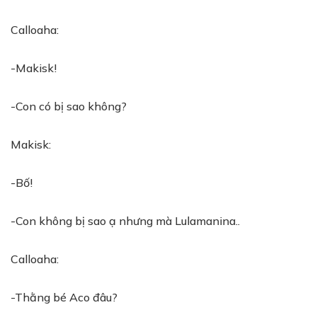
Calloaha:
-Makisk!
-Con có bị sao không?
Makisk:
-Bố!
-Con không bị sao ạ nhưng mà Lulamanina..
Calloaha:
-Thằng bé Aco đâu?