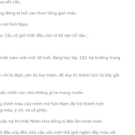
ua vết cắn.
ng đang bị hút cạn theo từng giọt máu.
u nơi Hoả Ngục.
 Cậu cố giữ chặt đầu của cô kề vào cổ cậu…‘
t nam sinh mới 16 tuổi, đang học lớp 11D, tại trường trung
chỉ là được yên ổn học hành, để duy trì thành tích từ bây giờ
được chính xác như những gì ta mong muốn.
g chính máu của mình mà Sơn Nam đã trở thành một
 máu, ý chí, và số phận.
 cậu tại thị trấn Nhân Hòa bỗng bị đảo lộn hoàn toàn.
bắt đầu xảy đến, kéo cậu vào một thế giới ngầm đầy máu với