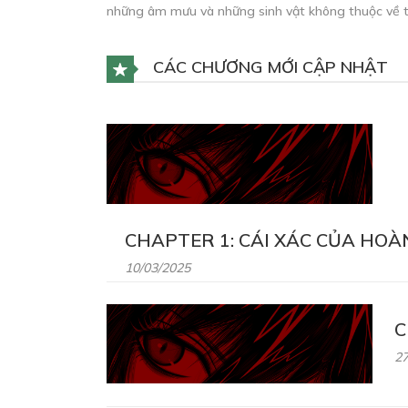
những âm mưu và những sinh vật không thuộc về th
CÁC CHƯƠNG MỚI CẬP NHẬT
CHAPTER 1: CÁI XÁC CỦA HO
10/03/2025
C
27