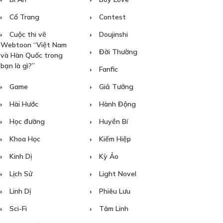
Cổ Trang
Contest
Cuộc thi vẽ
Doujinshi
Webtoon “Việt Nam
Đời Thường
và Hàn Quốc trong
bạn là gì?”
Fanfic
Game
Giả Tưởng
Hài Hước
Hành Động
Học đường
Huyền Bí
Khoa Học
Kiếm Hiệp
Kinh Dị
Kỳ Ảo
Lịch Sử
Light Novel
Linh Dị
Phiêu Lưu
Sci-Fi
Tâm Linh