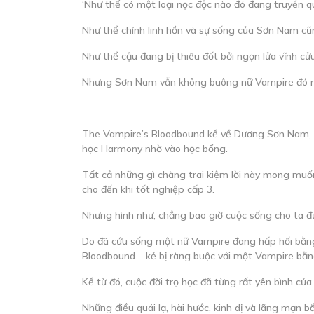
‘Như thể có một loại nọc độc nào đó đang truyền q
Như thể chính linh hồn và sự sống của Sơn Nam cũ
Như thể cậu đang bị thiêu đốt bởi ngọn lửa vĩnh cử
Nhưng Sơn Nam vẫn không buông nữ Vampire đó ra.
…………
The Vampire’s Bloodbound kể về Dương Sơn Nam, mộ
học Harmony nhờ vào học bổng.
Tất cả những gì chàng trai kiệm lời này mong muốn 
cho đến khi tốt nghiệp cấp 3.
Nhưng hình như, chẳng bao giờ cuộc sống cho ta 
Do đã cứu sống một nữ Vampire đang hấp hối bằn
Bloodbound – kẻ bị ràng buộc với một Vampire bằng
Kể từ đó, cuộc đời trọ học đã từng rất yên bình của
Những điều quái lạ, hài hước, kinh dị và lãng mạn 