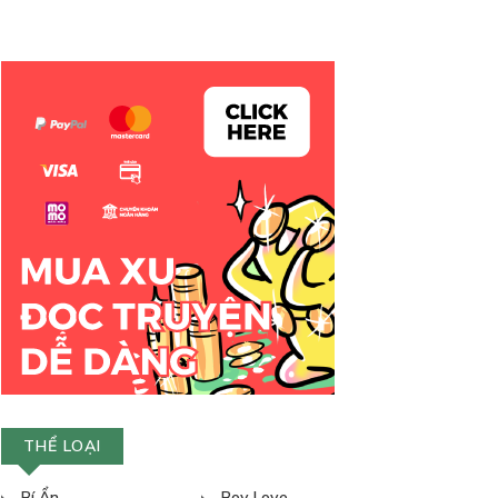
THỂ LOẠI
Bí Ẩn
Boy Love