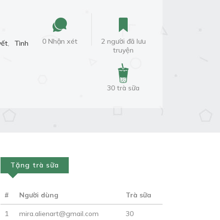
0 Nhận xét
2 người đã lưu
yết
,
Tình
truyện
30 trà sữa
Tặng trà sữa
#
Người dùng
Trà sữa
1
mira.alienart@gmail.com
30