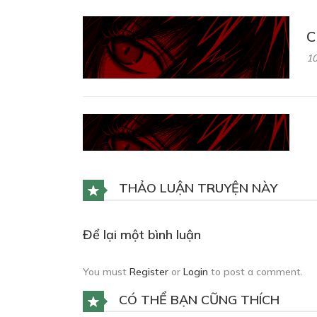
C
10
THẢO LUẬN TRUYỆN NÀY
CHAPTER 4: BÍ MẬT CỦA NGU
27/03/2025
Để lại một bình luận
C
You must
Register
or
Login
to post a comment.
10
CÓ THỂ BẠN CŨNG THÍCH