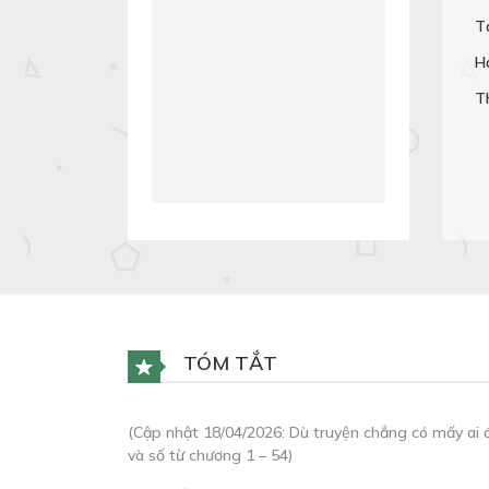
T
H
T
TÓM TẮT
(Cập nhật 18/04/2026: Dù truyện chẳng có mấy ai 
và số từ chương 1 – 54)