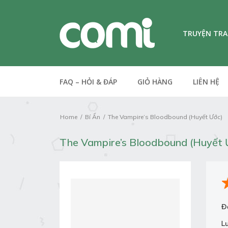
TRUYỆN TR
FAQ – HỎI & ĐÁP
GIỎ HÀNG
LIÊN HỆ
Home
Bí Ẩn
The Vampire’s Bloodbound (Huyết Ước)
The Vampire’s Bloodbound (Huyết 
Đ
L