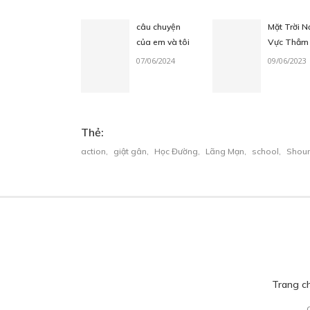
câu chuyện
Mặt Trời N
của em và tôi
Vực Thẳm
C
07/06/2024
09/06/2023
27
Thẻ:
action
,
giật gân
,
Học Đường
,
Lãng Mạn
,
school
,
Shou
CHAPTER 7: HÌNH NHƯ ĐÃ T
10/03/2025
C
Trang c
27