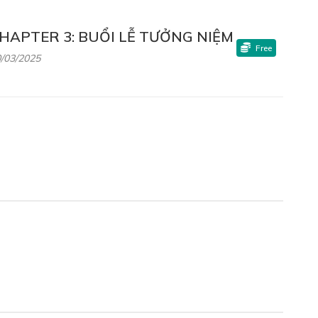
HAPTER 3: BUỔI LỄ TƯỞNG NIỆM
Free
/03/2025
Free
YỄN NHẬT VƯƠNG
HAPTER 5: BỆNH DỊCH BÍ ẨN
Free
/03/2025