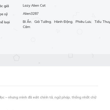
Lazy Alien Cat
ác giả
Alien3287
ọa sỹ
Bí Ẩn
,
Giả Tưởng
,
Hành Động
,
Phiêu Lưu
,
Tiểu Thu
hể loại
Cảm
đọc – nhưng mình đã edit chính tả, ngữ pháp, thống nhất chữ