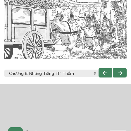
THẢO LUẬN TRUYỆN NÀY
Để lại một bình luận
You must
Register
or
Login
to post a comment.