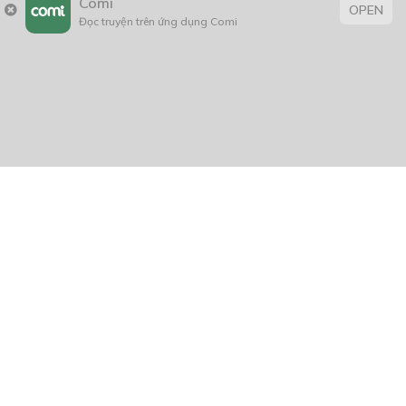
Comi
OPEN
Đọc truyện trên ứng dụng Comi
CÓ THỂ BẠN CŨNG THÍCH
Signal of dreamer
12/12/2019
I CAN SEE YOUR DEATH
27/12/2020
Armor Ranger Prime
31/10/2021