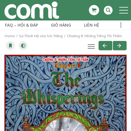
FAQ – HỎI & ĐÁP
GIỎ HÀNG
LIÊN HỆ
Home
Sự Thịnh Nộ của Sói Trắng
Chương 8: Những Tiếng Thì Thầm